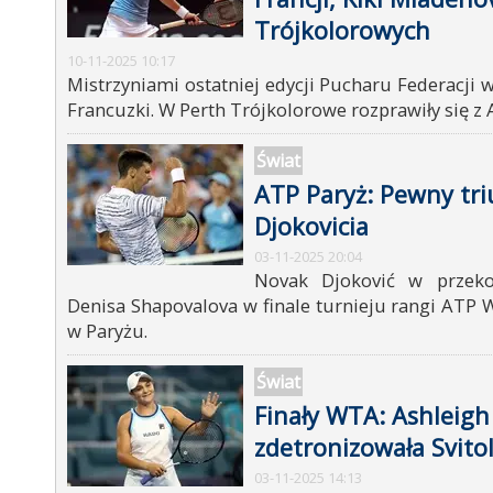
Trójkolorowych
10-11-2025 10:17
Mistrzyniami ostatniej edycji Pucharu Federacji 
Francuzki. W Perth Trójkolorowe rozprawiły się z A
Świat
ATP Paryż: Pewny tr
Djokovicia
03-11-2025 20:04
Novak Djoković w przeko
Denisa Shapovalova w finale turnieju rangi ATP
w Paryżu.
Świat
Finały WTA: Ashleigh
zdetronizowała Svito
03-11-2025 14:13