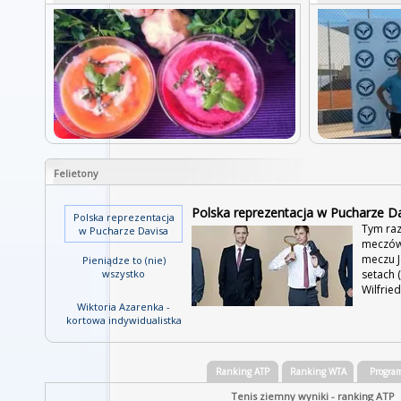
Felietony
Polska reprezentacja w Pucharze D
Polska reprezentacja
Tym raz
w Pucharze Davisa
meczów 
meczu J
Pieniądze to (nie)
setach 
wszystko
Wilfried
Wiktoria Azarenka -
kortowa indywidualistka
Ranking ATP
Ranking WTA
Progra
Tenis ziemny wyniki - ranking ATP