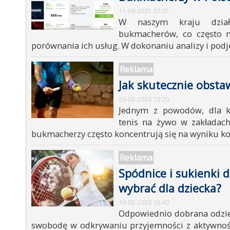
11-09-2025 07:35
W naszym kraju dział
bukmacherów, co często n
porównania ich usług. W dokonaniu analizy i podj
Reklama
Jak skutecznie obsta
20-03-2026 13:20
Jednym z powodów, dla k
tenis na żywo w zakładach
bukmacherzy często koncentrują się na wyniku koń
Reklama
Spódnice i sukienki d
wybrać dla dziecka?
19-02-2026 16:40
Odpowiednio dobrana odzie
swobodę w odkrywaniu przyjemności z aktywnoś