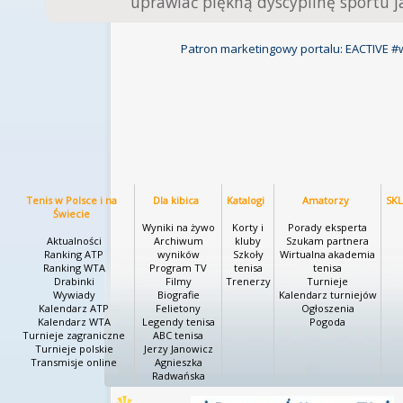
uprawiać piękną dyscyplinę sportu ja
Patron marketingowy portalu: EACTIVE #
Tenis w Polsce i na
Dla kibica
Katalogi
Amatorzy
SK
Świecie
Wyniki na żywo
Korty i
Porady eksperta
Aktualności
Archiwum
kluby
Szukam partnera
Ranking ATP
wyników
Szkoły
Wirtualna akademia
Ranking WTA
Program TV
tenisa
tenisa
Drabinki
Filmy
Trenerzy
Turnieje
Wywiady
Biografie
Kalendarz turniejów
Kalendarz ATP
Felietony
Ogłoszenia
Kalendarz WTA
Legendy tenisa
Pogoda
Turnieje zagraniczne
ABC tenisa
Turnieje polskie
Jerzy Janowicz
Transmisje online
Agnieszka
Radwańska