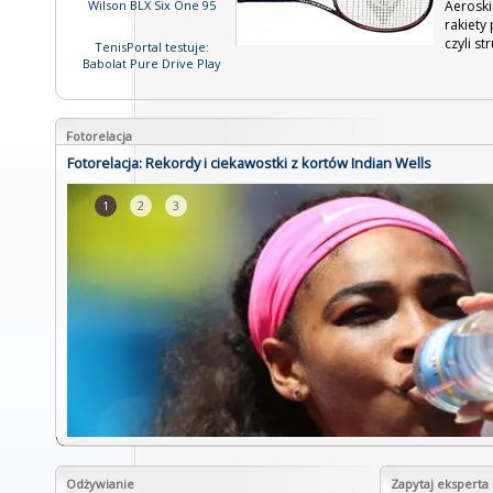
Aeroski
Wilson BLX Six One 95
rakiety
czyli st
TenisPortal testuje:
Babolat Pure Drive Play
Fotorelacja
Fotorelacja: Rekordy i ciekawostki z kortów Indian Wells
1
2
3
Odżywianie
Zapytaj eksperta