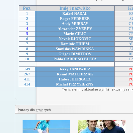
Poz.
Imię i nazwisko
Kr
1
Rafael NADAL
E
2
Roger FEDERER
S
3
Andy MURRAY
G
4
Alexander ZVEREV
G
5
Marin CILIC
C
6
Novak DJOKOVIC
S
7
Dominic THIEM
A
8
Stanislas WAWRINKA
S
9
Grigor DIMITROV
B
10
Pablo CARRENO BUSTA
E
...
149
Jerzy JANOWICZ
P
267
Kamil MAJCHRZAK
P
411
Hubert HURKACZ
P
414
Michal PRZYSIEZNY
P
Tenis ziemny aktualne wyniki - aktualny ran
Porady dla grających