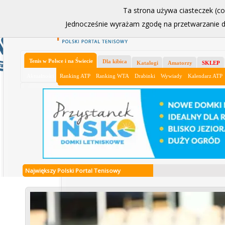
Ta strona używa ciasteczek (coo
Jednocześnie wyrażam zgodę na przetwarzanie
Ładowanie
Tenis w Polsce i na Świecie
Dla kibica
Katalogi
Amatorzy
SKLEP
Aktualności
Ranking ATP
Ranking WTA
Drabinki
Wywiady
Kalendarz ATP
Największy Polski Portal Tenisowy