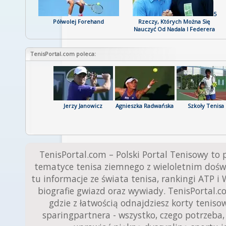
5
Półwolej Forehand
Rzeczy, Których Można Się
Nauczyć Od Nadala I Federera
TenisPortal.com poleca:
Katalog Kortów
Jerzy Janowicz
Agnieszka Radwańska
Szkoły Tenisa
Tenisowych
TenisPortal.com – Polski Portal Tenisowy to 
tematyce tenisa ziemnego z wieloletnim dośw
tu informacje ze świata tenisa, rankingi ATP i 
biografie gwiazd oraz wywiady. TenisPortal.c
gdzie z łatwością odnajdziesz korty tenisow
sparingpartnera - wszystko, czego potrzeba,