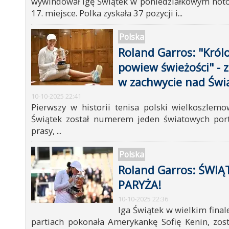
wywindował Igę Świątek w poniedziałkowym not
17. miejsce. Polka zyskała 37 pozycji i...
Polska
Roland Garros: "Król
powiew świeżości" - 
w zachwycie nad Świ
10-10-2025 22:41
Pierwszy w historii tenisa polski wielkoszlemo
Świątek został numerem jeden światowych port
prasy, ...
Polska
Roland Garros: ŚWI
PARYŻA!
10-10-2025 22:36
Iga Świątek w wielkim fina
partiach pokonała Amerykankę Sofię Kenin, zost