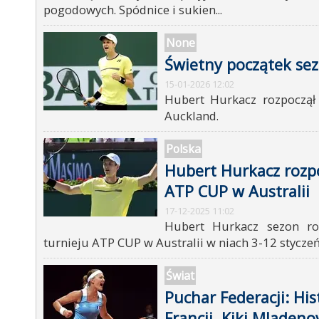
pogodowych. Spódnice i sukien...
None
Świetny początek sez
15-01-2026 12:02
Hubert Hurkacz rozpoczął
Auckland.
Polska
Hubert Hurkacz rozp
ATP CUP w Australii
17-12-2025 11:02
Hubert Hurkacz sezon ro
turnieju ATP CUP w Australii w niach 3-12 stycze
Świat
Puchar Federacji: His
Francji, Kiki Mladeno