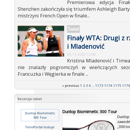
Premierowa edycja Fin
Shenzhen zakończyła się triumfem Ashleigh Barty.
mistrzyni French Open w finale...
Świat
Finały WTA: Drugi z 
i Mladenović
03-11-2025 12:08
Kristina Mladenović i Time
nie znalazły pogromczyń w wieńczących sez
Francuzka i Węgierka w finale ...
‹‹ previous
1
2
3
4
...
1173
1174
1175
117
Recenzje rakiet
Dunlop Biomimetic 300 Tour
Dunlop Biomimetic
Dunlop 
300 Tour
zawodn
„300 to
TenisPortal testuje: