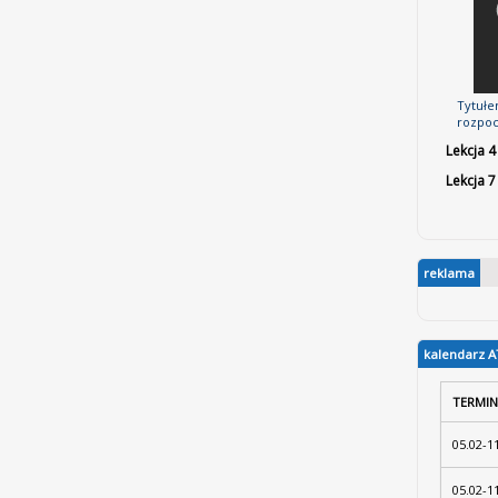
Tytułem
rozpoc
Lekcja 4
Lekcja 7
reklama
kalendarz A
TERMIN
05.02-1
05.02-1