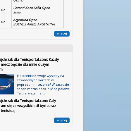
QUITO
Garanti Koza Sofia Open
2.02
Sofia
Argentina Open
8.02
BUENOS AIRES, ARGENTINA
więcej
ajchrzak dla Tenisportal.com: Każdy
 mecz będzie dla mnie dużym
em
Jak oceniasz swoje występy na
zawodowych kortach w
poprzednim sezonie? W zasadzie
sezon można podzielić na połowę.
Ta pierwsza nie ...
jchrzak dla Tenisportal.com: Cały
ram się ze wszystkich sił być coraz
tenisistą
więcej