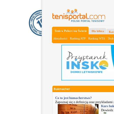
Tenis w Polsce i na Świecie
Dla kibica
Kat
Aktualności
Ranking ATP
Ranking WTA
Drab
Bukmacher
Co to jest bumacherstwo?
Zapoznaj się z definicją oraz przykładam
Kurs bu
Dowiedz 