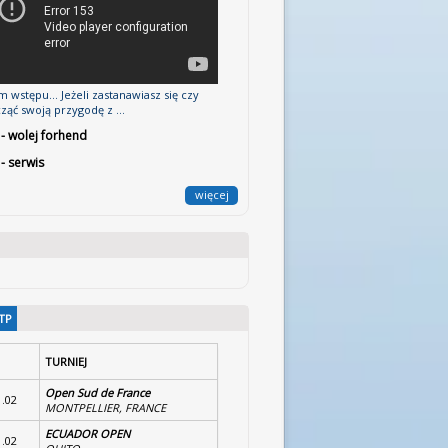
 wstępu... Jeżeli zastanawiasz się czy
ząć swoją przygodę z ...
 - wolej forhend
 - serwis
więcej
TP
TURNIEJ
Open Sud de France
1.02
MONTPELLIER, FRANCE
ECUADOR OPEN
1.02