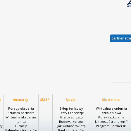
partner str
i
Amatorzy
SKLEP
Sprzęt
Dla trenera
i
Porady eksperta
Sklep tenisowy
Wirtualna akademia
Szukam partnera
Testy i recenzje
szkoleniowa
y
Wirtualna akademia
Giełda sprzętu
Kursy i szkolenia
tenisa
Budowa kortów
Jak zostać trenerem?
zy
Turnieje
Jak wybrać rakietę
Program Partnerski
Kalendarz turniejów
Ranking sklepów