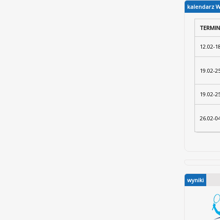
kalendarz 
TERMIN
12.02-1
19.02-2
19.02-2
26.02-0
wyniki