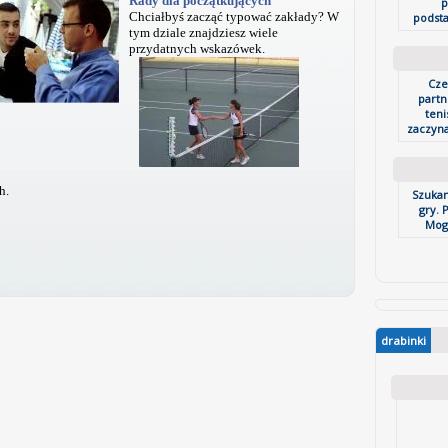
Rady dla początkujących
p
Chciałbyś zacząć typować zakłady? W
podst
tym dziale znajdziesz wiele
przydatnych wskazówek.
Cze
partn
teni
zaczyna
h.
Szukam
gry. P
Mog
drabinki