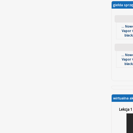
giełda sprzę
... No
Vapor C
black
... No
Vapor C
black
wirtualna a
Lekcja 1