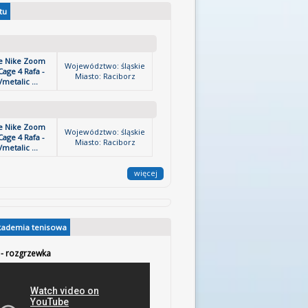
tu
we Nike Zoom
Województwo: śląskie
age 4 Rafa -
Miasto: Raciborz
/metalic ...
we Nike Zoom
Województwo: śląskie
age 4 Rafa -
Miasto: Raciborz
/metalic ...
więcej
kademia tenisowa
 - rozgrzewka