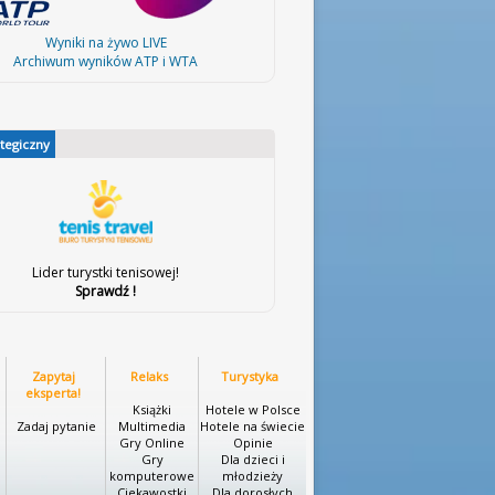
Wyniki na żywo LIVE
Archiwum wyników ATP i WTA
ategiczny
Lider turystki tenisowej!
Sprawdź !
Zapytaj
Relaks
Turystyka
eksperta!
Książki
Hotele w Polsce
Zadaj pytanie
Multimedia
Hotele na świecie
Gry Online
Opinie
Gry
Dla dzieci i
komputerowe
młodzieży
Ciekawostki
Dla dorosłych