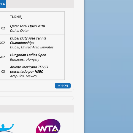
WTA
TURNIEJ
Qatar Total Open 2018
8.02
Doha, Qatar
Dubai Duty Free Tennis
5.02
Championships
Dubai, United Arab Emirates
Hungarian Ladies Open
5.02
Budapest, Hungary
Abierto Mexicano TELCEL
4.03
presentado por HSBC
Acapulco, Mexico
więcej