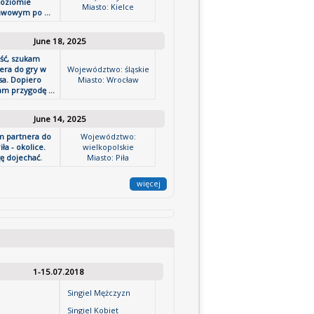
oziomie
Miasto: Kielce
awowym po ...
June 18, 2025
ść, szukam
era do gry w
Województwo: śląskie
sa. Dopiero
Miasto: Wrocław
m przygodę ...
June 14, 2025
 partnera do
Województwo:
iła - okolice.
wielkopolskie
ę dojechać.
Miasto: Piła
więcej
1-15.07.2018
Singiel Mężczyzn
Singiel Kobiet