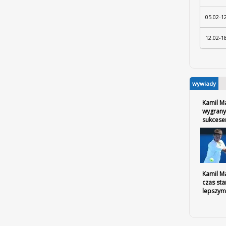
05.02-1
12.02-1
wywiady
Kamil M
wygrany
sukces
Kamil Ma
czas sta
lepszym 