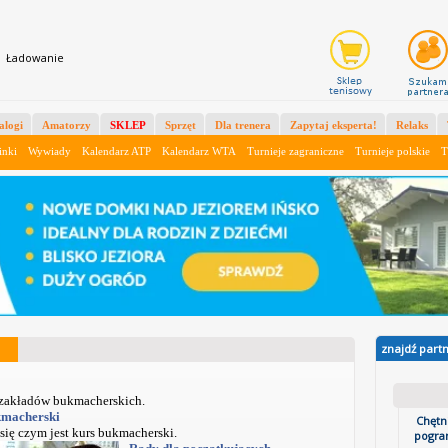
X
Ładowanie
alogi
Amatorzy
SKLEP
Sprzęt
Dla trenera
Zapytaj eksperta!
Relaks
inki
Wywiady
Kalendarz ATP
Kalendarz WTA
Turnieje zagraniczne
Turnieje polskie
T
znajdź part
i zakładów bukmacherskich.
kmacherski
Chętn
się czym jest kurs bukmacherski.
pogra