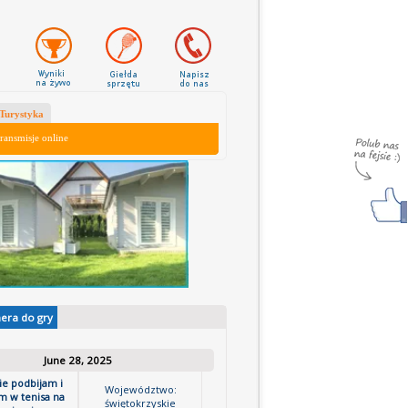
Turystyka
ransmisje online
nera do gry
June 28, 2025
ie podbijam i
Województwo:
m w tenisa na
świętokrzyskie