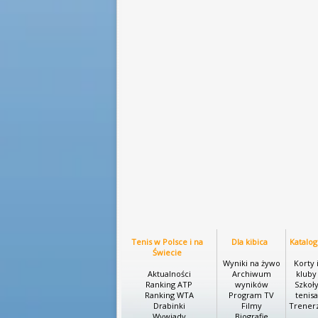
Tenis w Polsce i na
Dla kibica
Katalog
Świecie
Wyniki na żywo
Korty 
Aktualności
Archiwum
kluby
Ranking ATP
wyników
Szkoł
Ranking WTA
Program TV
tenisa
Drabinki
Filmy
Trener
Wywiady
Biografie