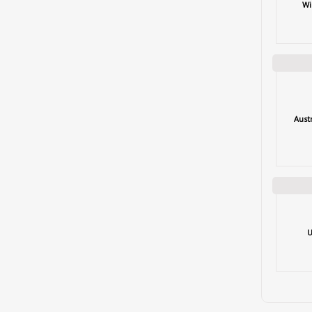
Wi
Aust
U