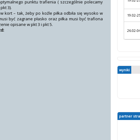
19.02-2
optymalnego punktu trafienia ( szczególnie polecamy
pkt 3).
ę w kort – tak, żeby po koźle piłka odbiła się wysoko w
19.02-2
usi być zagrane płasko oraz piłka musi być trafiona
nie opisane w pkt 3 i pkt 5.
d:
26.02-0
wyniki
partner str