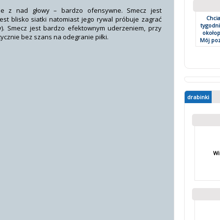
ne z nad głowy – bardzo ofensywne. Smecz jest
Chci
t blisko siatki natomiast jego rywal próbuje zagrać
tygodn
y). Smecz jest bardzo efektownym uderzeniem, przy
okołop
ycznie bez szans na odegranie piłki.
Mój poz
drabinki
Wi