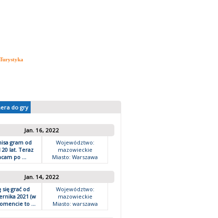
Turystyka
ransmisje online
nera do gry
Jan. 16, 2022
nisa gram od
Województwo:
20 lat. Teraz
mazowieckie
cam po ...
Miasto: Warszawa
Jan. 14, 2022
 się grać od
Województwo:
ernika 2021 (w
mazowieckie
mencie to ...
Miasto: warszawa