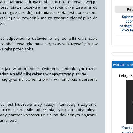
iatki, natomiast druga osoba stoi na linii serwisowej po
k przy siatce oczekuje na wysoka piłkę zagraną od
Rak
wa noga z przodu), natomiast rakieta jest opuszczona
Rakiet
okiej piłki zawodnik ma za zadanie złapać piłkę do
dobr
ki).
naciagni
Pro's Pr
t odpowiednie ustawienie się do piłki oraz stałe
a piłki. Lewa ręka musi cały czas wskazywać piłkę, w
wą ręką przed sobą.
wirtualna a
nie jak w poprzednim ćwiczeniu. Jednak tym razem
adanie trafić piłkę rakietą w najwyższym punkcie.
Lekcja 6
się tylko na trafieniu piłki i w momencie uderzenia
 co jest kluczowe przy każdym tenisowym zagraniu.
truje się na sile uderzenia, tylko na optymalnym
strony partner koncentruje się na dokładnym nagraniu
ranie loba.
SmeczS
głowy –