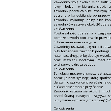
Zawodnicy stoją około 1 m od siatki k
lewym bokiem w kierunku siatki, ra
zawodnik podrzuca piłkę lewą ręką i 
zagrana piłka odbiła się po przeciw
zawodnik wykonuje pełny ruch końc
zawodników zagrywa około 20 uderze
Cel ćwiczenia:
Powtarzalność uderzenia – zagrywa
pomoże zawodnikom utrwalić prawidł
4. Uderzenia smecza w grze
Zawodnicy ustawiają się na linii ser
piłki forhendem zawodnik podbiega d
natomiast drugą piłkę dostaje wysoką
oraz ustawieniu bocznym). Smecz pow
akcji serwuje druga osoba .
Cel ćwiczenia:
Symulacja meczowa, smecz jest zazwy
obrazuje nam sytuację, którą spotk
dalszym ciągu koncentrować się na d
5. Ćwiczenie smecza przy ścianie
Zawodnik ustawia się około 3 m od 
przed ścianą, następnie zagrywa s
utrzymanie wymiany „smeczowej” (4- 
Cel ćwiczenia: