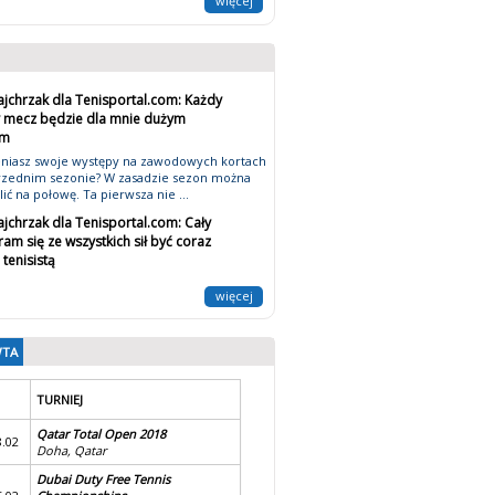
więcej
ajchrzak dla Tenisportal.com: Każdy
 mecz będzie dla mnie dużym
em
eniasz swoje występy na zawodowych kortach
zednim sezonie? W zasadzie sezon można
ić na połowę. Ta pierwsza nie ...
jchrzak dla Tenisportal.com: Cały
ram się ze wszystkich sił być coraz
tenisistą
więcej
WTA
TURNIEJ
Qatar Total Open 2018
8.02
Doha, Qatar
Dubai Duty Free Tennis