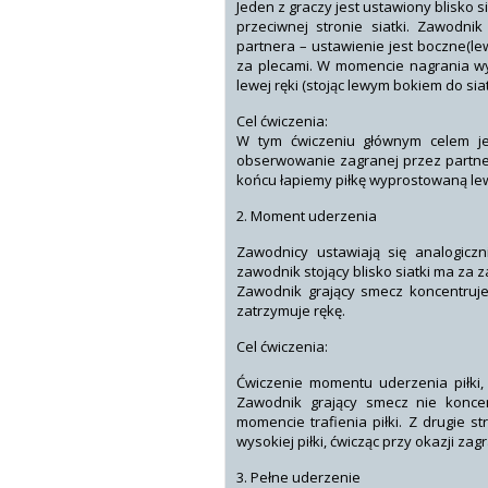
Jeden z graczy jest ustawiony blisko s
przeciwnej stronie siatki. Zawodni
partnera – ustawienie jest boczne(le
za plecami. W momencie nagrania wys
lewej ręki (stojąc lewym bokiem do siat
Cel ćwiczenia:
W tym ćwiczeniu głównym celem jes
obserwowanie zagranej przez partner
końcu łapiemy piłkę wyprostowaną le
2. Moment uderzenia
Zawodnicy ustawiają się analogicz
zawodnik stojący blisko siatki ma za z
Zawodnik grający smecz koncentruje 
zatrzymuje rękę.
Cel ćwiczenia:
Ćwiczenie momentu uderzenia piłki,
Zawodnik grający smecz nie koncen
momencie trafienia piłki. Z drugie 
wysokiej piłki, ćwicząc przy okazji zag
3. Pełne uderzenie