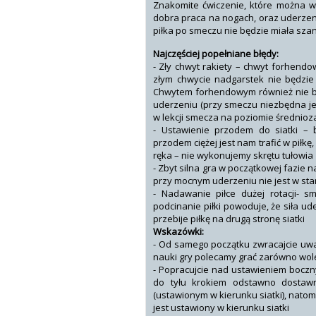
Znakomite ćwiczenie, które można 
dobra praca na nogach, oraz uderzen
piłka po smeczu nie będzie miała szan
Najczęściej popełniane błędy:
- Zły chwyt rakiety – chwyt forhend
złym chwycie nadgarstek nie będzie 
Chwytem forhendowym również nie b
uderzeniu (przy smeczu niezbędna j
w lekcji smecza na poziomie średni
- Ustawienie przodem do siatki – b
przodem ciężej jest nam trafić w piłkę
ręka – nie wykonujemy skrętu tułowia
- Zbyt silna gra w początkowej fazie 
przy mocnym uderzeniu nie jest w sta
- Nadawanie piłce dużej rotacji- 
podcinanie piłki powoduje, że siła ud
przebije piłkę na drugą stronę siatki
Wskazówki:
- Od samego początku zwracajcie uwa
nauki gry polecamy grać zarówno wol
- Popracujcie nad ustawieniem boczn
do tyłu krokiem odstawno dostawn
(ustawionym w kierunku siatki), natom
jest ustawiony w kierunku siatki