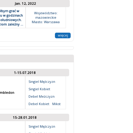
Jan. 12, 2022
ałbym grać w
Województwo:
iu w godzinach
mazowieckie
ołudniowych.
Miasto: Warszawa
iom zależny ...
więcej
1-15.07.2018
Singiel Mężczyzn
Singiel Kobiet
mbledon
Debel Meżczyzn
Debel Kobiet
Mikst
15-28.01.2018
Singiel Mężczyzn