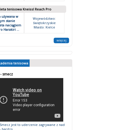
ieta tenisowa Kneissl Reach Pro
a używana w
Województwo:
ym stanie
świętokrzyskie
eta naciągiem
Miasto: Kielce
o Harakiri ...
więcej
kademia tenisowa
 - smecz
mecz jest to uderzenie zagrywane z nad
 bardzo ...