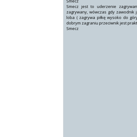
Smecz
Smecz jest to uderzenie zagrywa
zagrywany, wówczas gdy zawodnik jes
loba ( zagrywa piłkę wysoko do gór
dobrym zagraniu przeciwnik jest prakt
Smecz