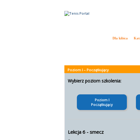
Tenis w Polsce i na Świecie
Dla kibica
Kat
Aktualności
Ranking ATP
Ranking WTA
Drab
Poziom I – Początkujący
Wybierz poziom szkolenia:
Poziom I
Początkujący
Lekcja 6 - smecz