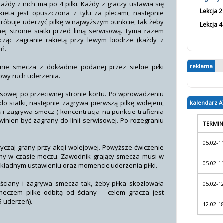
ażdy z nich ma po 4 piłki. Każdy z graczy ustawia się
Lekcja 2
kieta jest opuszczona z tyłu za plecami, następnie
próbuje uderzyć piłkę w najwyższym punkcie, tak żeby
Lekcja 4
nej stronie siatki przed linią serwisową. Tyma razem
ząc zagranie rakietą przy lewym biodrze (każdy z
ń.
nie smecza z dokładnie podanej przez siebie piłki
reklama
owy ruch uderzenia.
wisowej po przeciwnej stronie kortu. Po wprowadzeniu
o siatki, następnie zagrywa pierwszą piłkę wolejem,
kalendarz A
 i zagrywa smecz ( koncentracja na punkcie trafienia
inien być zagrany do linii serwisowej. Po rozegraniu
TERMIN
05.02-1
czaj grany przy akcji wolejowej. Powyższe ćwiczenie
amy w czasie meczu. Zawodnik grający smecza musi w
05.02-1
okładnym ustawieniu oraz momencie uderzenia piłki.
ściany i zagrywa smecza tak, żeby piłka skozłowała
05.02-1
meczem piłkę odbitą od ściany – celem gracza jest
5 uderzeń).
12.02-1