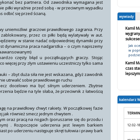
wykonać bez partnera. Od zawodnika wymagana jest
ie piłki wyraźnie przed sobą - w przeciwnym wypadku
s odbić się przed ścianą.
wywiady
Kamil M
owy uniemożliwi graczowi prawidłowego zagrania. Przy
wygrany
zablokowany, przez co piłki będą wylatywały w aut.
sukces
ędziemy w stanie nadać odpowiedniej dynamiki przy
Jak oc
est dynamiczna praca nadgarstka – o czym napiszemy
w popr
ozaawansowanym)
podziel
ardzo częsty błąd u początkujących graczy. Stojąc
, co więcej przy złym ustawieniu uczestniczy tylko sama
Kamil Ma
czas sta
lepszym 
nauki – zbyt duża siła nie jest wskazana, gdyż zawodnik
nie utrwalić sobie prawidłowego ruchu
smecz docelowo ma być silnym uderzeniem. Zbytnie
erzenia będzie na tyle słaba, że przeciwnik z łatwością
kalendarz 
gę na prawidłowy chwyt rakiety. W początkowej fazie
TERMIN
ej jak również smecz jednym chwytem .
ym oraz pracą na nogach (poruszanie się do przodu i
ym) . Rozpoczęcie uderzenia jest lewym barkiem
12.02-1
iast po uderzeniu następuje skręt tułowia i prawy bark