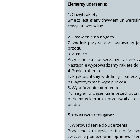
Elementy uderzenia:
1. Chwyt rakiety
Smecz jest grany chwytem uniwersa
chwyt uniwersalny.
2. Ustawienie na nogach
Zawodnik przy smeczu ustawiony jes
przodu)
3. Zamach
Przy smeczu opuszczamy rakietę za
Następnie wyprowadzamy rakietę do g
4. Punkt trafienia
Tak jak pisaliśmy w definicji – smec
najwyższym możliwym punkcie.
5. Wykończenie uderzenia
Po zagraniu ciężar ciała przechodzi
barkiem w kierunku przeciwnika. Rak
biodra
Scenariusze treningowe
1. Wprowadzenie do uderzenia
Przy smeczu najwięcej trudności s
ćwiczenie pomoże wam opanować ten 