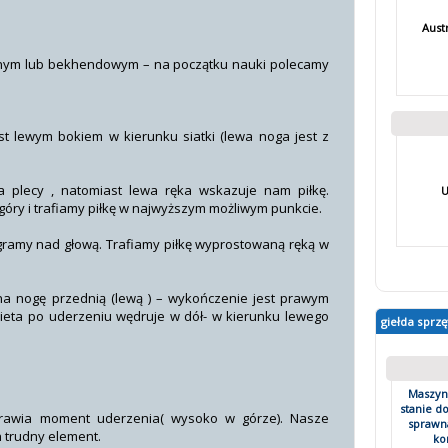
Aust
lnym lub bekhendowym – na początku nauki polecamy
t lewym bokiem w kierunku siatki (lewa noga jest z
 plecy , natomiast lewa ręka wskazuje nam piłkę.
U
óry i trafiamy piłkę w najwyższym możliwym punkcie.
z gramy nad głową. Trafiamy piłkę wyprostowaną ręką w
 na nogę przednią (lewą ) – wykończenie jest prawym
ieta po uderzeniu wędruje w dół- w kierunku lewego
giełda sprzę
Maszyn
stanie d
prawia moment uderzenia( wysoko w górze). Nasze
sprawn
trudny element.
ko