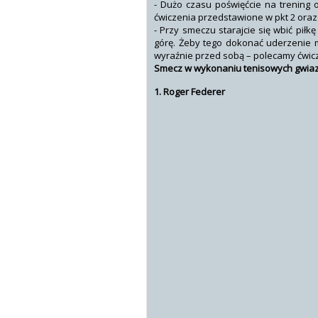
- Dużo czasu poświęćcie na trening 
ćwiczenia przedstawione w pkt 2 oraz 
- Przy smeczu starajcie się wbić piłk
górę. Żeby tego dokonać uderzenie m
wyraźnie przed sobą – polecamy ćwicze
Smecz w wykonaniu tenisowych gwiaz
1. Roger Federer