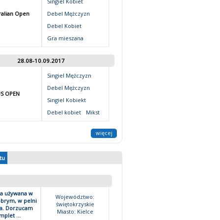
Singiel Kobiet
ralian Open
Debel Mężczyzn
Debel Kobiet
Gra mieszana
28.08-10.09.2017
Singiel Mężczyzn
Debel Mężczyzn
S OPEN
Singiel Kobiekt
Debel kobiet
Mikst
więcej
tu
a używana w
Województwo:
obrym, w pelni
świętokrzyskie
a. Dorzucam
Miasto: Kielce
mplet ...