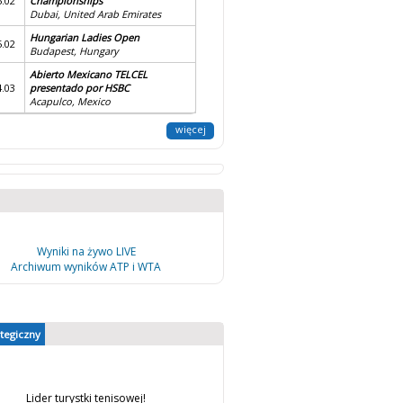
5.02
Championships
Dubai, United Arab Emirates
Hungarian Ladies Open
5.02
Budapest, Hungary
Abierto Mexicano TELCEL
4.03
presentado por HSBC
Acapulco, Mexico
więcej
Wyniki na żywo LIVE
Archiwum wyników ATP i WTA
ategiczny
Lider turystki tenisowej!