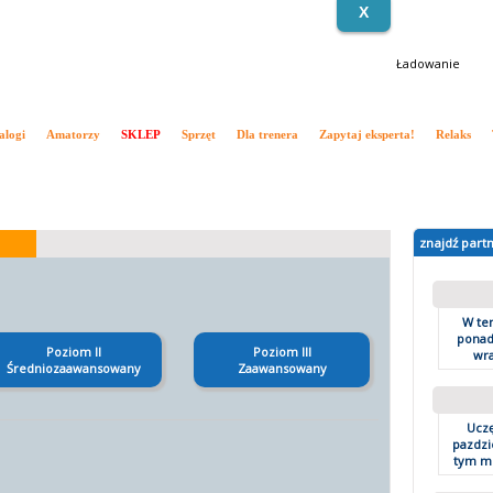
X
Ładowanie
alogi
Amatorzy
SKLEP
Sprzęt
Dla trenera
Zapytaj eksperta!
Relaks
inki
Wywiady
Kalendarz ATP
Kalendarz WTA
Turnieje zagraniczne
Turnieje polskie
T
znajdź part
W te
ponad 
Poziom II
Poziom III
wra
Średniozaawansowany
Zaawansowany
Uczę
pazdzi
tym mo