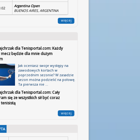
Argentina Open
8.02
BUENOS AIRES, ARGENTINA
więcej
ajchrzak dla Tenisportal.com: Każdy
 mecz będzie dla mnie dużym
em
Jak oceniasz swoje występy na
zawodowych kortach w
poprzednim sezonie? W zasadzie
sezon można podzielić na połowę.
Ta pierwsza nie ...
jchrzak dla Tenisportal.com: Cały
ram się ze wszystkich sił być coraz
tenisistą
więcej
WTA