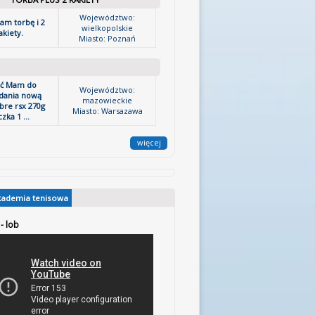
Województwo:
am torbę i 2
wielkopolskie
akiety.
Miasto: Poznań
ść Mam do
Województwo:
dania nową
mazowieckie
bre rsx 270g
Miasto: Warsazawa
zka 1 ...
więcej
kademia tenisowa
 - lob