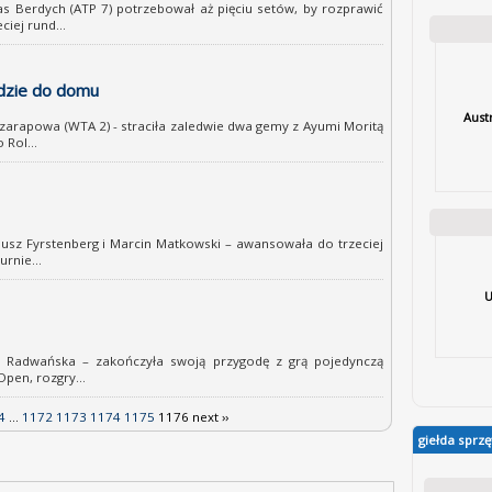
erdych (ATP 7) potrzebował aż pięciu setów, by rozprawić
iej rund...
edzie do domu
Aust
Szarapowa (WTA 2) - straciła zaledwie dwa gemy z Ayumi Moritą
Rol...
iusz Fyrstenberg i Marcin Matkowski – awansowała do trzeciej
rnie...
U
ka Radwańska – zakończyła swoją przygodę z grą pojedynczą
en, rozgry...
4
...
1172
1173
1174
1175
1176
next ››
giełda sprzę