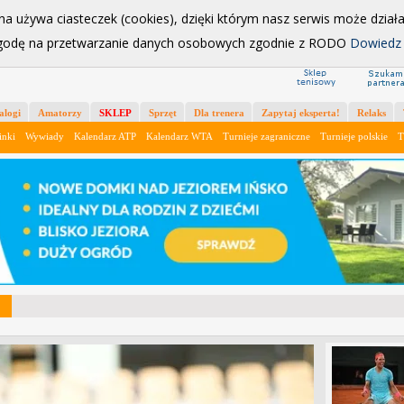
X
na używa ciasteczek (cookies), dzięki którym nasz serwis może działać
godę na przetwarzanie danych osobowych zgodnie z RODO
Dowiedz 
Ładowanie
alogi
Amatorzy
SKLEP
Sprzęt
Dla trenera
Zapytaj eksperta!
Relaks
inki
Wywiady
Kalendarz ATP
Kalendarz WTA
Turnieje zagraniczne
Turnieje polskie
T