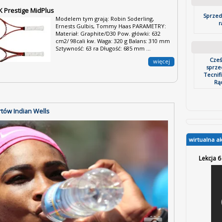
 Prestige MidPlus
Sprzed
Modelem tym grają: Robin Soderling,
r
Ernests Gulbis, Tommy Haas PARAMETRY:
Materiał: Graphite/D30 Pow. główki: 632
cm2/ 98cali kw. Waga: 320 g Balans: 310 mm
Sztywność: 63 ra Długość: 685 mm ...
Cze
więcej
sprze
Tecnifi
Rąc
rtów Indian Wells
wirtualna a
Lekcja 6