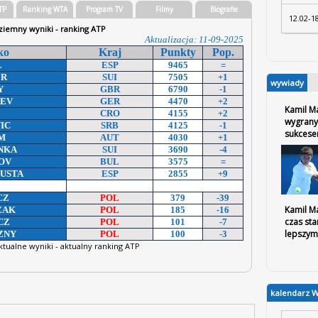
TP
Ranking WTA
Program TV
Filmy
Biografie
12.02-1
ziemny wyniki - ranking ATP
Aktualizacja: 11-09-2025
Aktualizacja: 11-09-2025
ko
ko
Kraj
Kraj
Punkty
Punkty
Pop.
Pop.
L
ESP
9465
=
UZA
ESP
6030
+2
ER
SUI
7505
+1
P
ROU
5965
=
wywiady
Y
GBR
6790
-1
NA
UKR
5640
+1
REV
GER
4470
+2
OVA
CZE
5520
-3
Kamil M
CRO
4155
+2
MS
USA
4756
+4
wygrany
IC
SRB
4125
-1
ACKI
DEN
4640
-1
sukces
EM
AUT
4030
+1
TA
GBR
4520
=
INKA
SUI
3690
-4
TSOVA
RUS
4410
=
ROV
BUL
3575
=
KOVA
SVK
3770
+1
BUSTA
ESP
2855
+9
NKO
LAT
3502
+2
CZ
POL
379
-39
ANSKA
POL
3460
=
Kamil Ma
ZAK
POL
185
-16
TE
POL
800
-4
czas sta
CZ
POL
101
-7
ECH
POL
285
+26
lepszym 
EZNY
POL
100
-3
ER
POL
187
-36
tualne wyniki - aktualny ranking ATP
A
kalendarz 