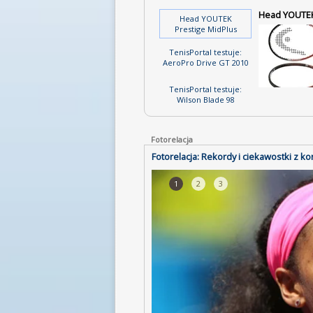
Head YOUTEK
Head YOUTEK
Prestige MidPlus
TenisPortal testuje:
AeroPro Drive GT 2010
TenisPortal testuje:
Wilson Blade 98
Fotorelacja
Fotorelacja: Rekordy i ciekawostki z ko
1
2
3