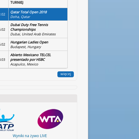
TURNIEJ
Qatar Total Open 2018
8.02
Doha, Qatar
Dubai Duty Free Tennis
5.02
Championships
Dubai, United Arab Emirates
Hungarian Ladies Open
5.02
Budapest, Hungary
Abierto Mexicano TELCEL
4.03
presentado por HSBC
Acapulco, Mexico
więcej
atalog Sprzętu
Wirtualna Akademia
Legendy Tenisa
Biografie Gwiazd
Tenisa
Wyniki na żywo LIVE