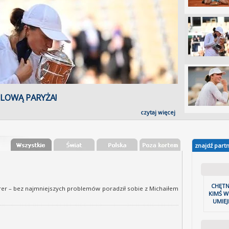
D GARROS 2020
czytaj więcej
znajdź part
CHĘTN
rrer – bez najmniejszych problemów poradził sobie z Michaiłem
KIMŚ W
UMIEJ