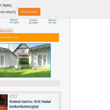
 lepiej.
się więcej
Rozumiem
Turystyka
ransmisje online
Świat
Roland Garros: Król Nadal
bezkonkurencyjny!