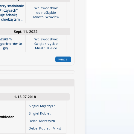
przy stadnionie
Województwo:
Pilczycach"
dolnośląskie
uje ściankę.
Miasto: Wrocław
chodzę tam ...
Sept. 11, 2022
Szukam
Województwo:
gpartnerów to
świętokrzyskie
gry
Miasto: Kielce
więcej
1-15.07.2018
Singiel Mężczyzn
Singiel Kobiet
mbledon
Debel Meżczyzn
Debel Kobiet
Mikst