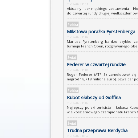
01-07-2025 11:11
Aktualny lider męskiego zestawienia – 
do czwartej rundy drugiej wielkoszlemowe
Polska
Mikstowa porażka Fyrstenberga
01-07-2025 11:09
Mariusz Fyrstenberg bardzo szybko z
turnieju French Open, rozgrywanego obecn
Świat
Federer w czwartej rundzie
01-07-2025 11:04
Roger Federer (ATP 3) zameldował się
nagród 18,718 miliona euro). Szwajcar po 
Polska
Kubot słabszy od Goffina
01-07-2025 11:02
Najlepszy polski tenisista – Łukasz Kubo
wielkoszlemowego czempionatu French O
Świat
Trudna przeprawa Berdycha
01-07-2025 10:59