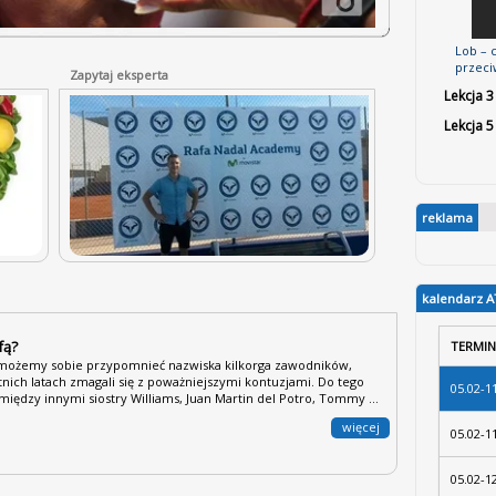
Lob – c
przeciw
Zapytaj eksperta
Lekcja 3
Lekcja 5
reklama
kalendarz A
fą?
TERMIN
możemy sobie przypomnieć nazwiska kilkorga zawodników,
tnich latach zmagali się z poważniejszymi kontuzjami. Do tego
05.02-1
między innymi siostry Williams, Juan Martin del Potro, Tommy ...
więcej
05.02-1
05.02-1