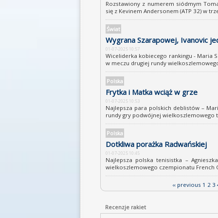
Rozstawiony z numerem siódmym Tomas B
się z Kevinem Andersonem (ATP 32) w trzec
Świat
Wygrana Szarapowej, Ivanovic j
01-07-2025 10:57
Wiceliderka kobiecego rankingu - Maria 
w meczu drugiej rundy wielkoszlemowego 
Polska
Frytka i Matka wciąż w grze
01-07-2025 10:53
Najlepsza para polskich deblistów – Mar
rundy gry podwójnej wielkoszlemowego tu
Polska
Dotkliwa porażka Radwańskiej
01-07-2025 10:45
Najlepsza polska tenisistka – Agniesz
wielkoszlemowego czempionatu French Op
‹‹ previous
1
2
3
Recenzje rakiet