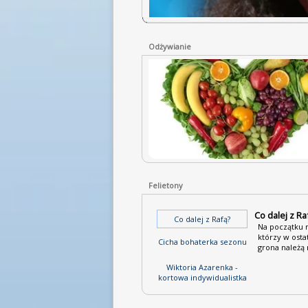
Odżywianie
Felietony
Co dalej z Ra
Co dalej z Rafą?
Na początku 
którzy w osta
Cicha bohaterka sezonu
grona należą 
Wiktoria Azarenka -
kortowa indywidualistka