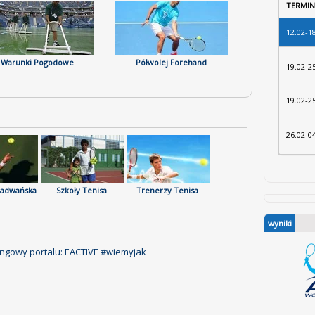
TERMIN
12.02-1
Warunki Pogodowe
Półwolej Forehand
19.02-2
19.02-2
26.02-0
Radwańska
Szkoły Tenisa
Trenerzy Tenisa
Wyjazdy Tenisowe
K
wyniki
ngowy portalu: EACTIVE #wiemyjak