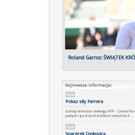
Iga Świątek w finale ROLAN
Świat
Pokaz siły Ferrera
01-07-2025 11:12
Szósty tenisista rankingu ATP – David Fe
Jużnym i po trzech krótkich setach (6-0 ...
Świat
Spacerek Djokovica