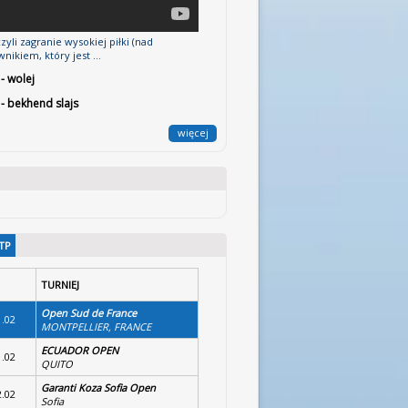
zyli zagranie wysokiej piłki (nad
nikiem, który jest ...
 - wolej
 - bekhend slajs
więcej
TP
TURNIEJ
Open Sud de France
1.02
MONTPELLIER, FRANCE
ECUADOR OPEN
1.02
QUITO
Garanti Koza Sofia Open
2.02
Sofia