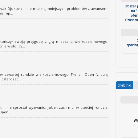
Obszar 
Novak Djokovic – nie miał najmniejszych problemów z awansem
na "
j imp...
ofer
Czasem 
akończył swoją przygodę z grą mieszaną wielkoszlemowego
sparin
ie w stolicy...
 w czwartej rundzie wielkoszlemowego French Open (z pulą
czteroset...
drabinki
t – nie sprostał wyzwaniu, jakie rzucił mu, w trzeciej rundzie
pen...
Wi