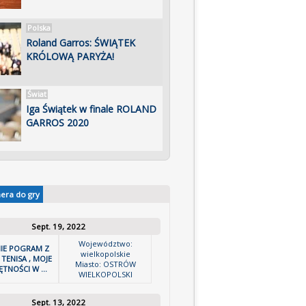
Polska
Roland Garros: ŚWIĄTEK
KRÓLOWĄ PARYŻA!
Świat
Iga Świątek w finale ROLAND
GARROS 2020
nera do gry
Sept. 19, 2022
Województwo:
IE POGRAM Z
wielkopolskie
 TENISA , MOJE
Miasto: OSTRÓW
ĘTNOŚCI W ...
WIELKOPOLSKI
Sept. 13, 2022