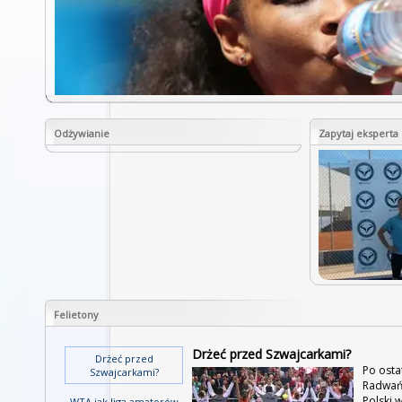
Odżywianie
Zapytaj eksperta
Felietony
Drżeć przed Szwajcarkami?
Drżeć przed
Po osta
Szwajcarkami?
Radwańs
Polski 
WTA jak liga amatorów