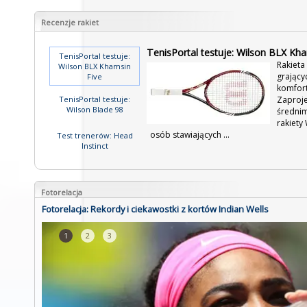
Recenzje rakiet
TenisPortal testuje: Wilson BLX Kha
TenisPortal testuje:
Rakieta
Wilson BLX Khamsin
grający
Five
komfort
Zaproje
TenisPortal testuje:
Wilson Blade 98
średnim
rakiety
osób stawiających ...
Test trenerów: Head
Instinct
Fotorelacja
Fotorelacja: Rekordy i ciekawostki z kortów Indian Wells
1
2
3