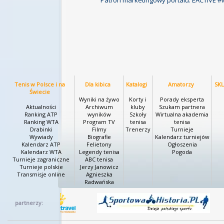
Tenis w Polsce i na
Dla kibica
Katalogi
Amatorzy
SK
Świecie
Wyniki na żywo
Korty i
Porady eksperta
Aktualności
Archiwum
kluby
Szukam partnera
Ranking ATP
wyników
Szkoły
Wirtualna akademia
Ranking WTA
Program TV
tenisa
tenisa
Drabinki
Filmy
Trenerzy
Turnieje
Wywiady
Biografie
Kalendarz turniejów
Kalendarz ATP
Felietony
Ogłoszenia
Kalendarz WTA
Legendy tenisa
Pogoda
Turnieje zagraniczne
ABC tenisa
Turnieje polskie
Jerzy Janowicz
Transmisje online
Agnieszka
Radwańska
partnerzy: