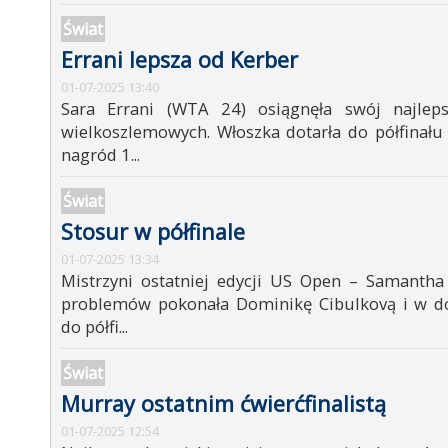
Świat
Errani lepsza od Kerber
01-07-2025 13:40
Sara Errani (WTA 24) osiągnęła swój najlep
wielkoszlemowych. Włoszka dotarła do półfinału
nagród 1...
Świat
Stosur w półfinale
01-07-2025 13:34
Mistrzyni ostatniej edycji US Open – Samantha
problemów pokonała Dominikę Cibulkovą i w d
do półfi...
Świat
Murray ostatnim ćwierćfinalistą
01-07-2025 12:54