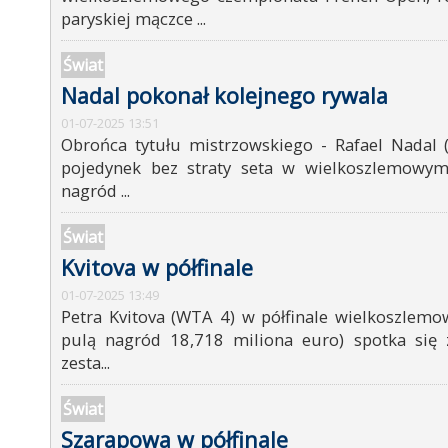
paryskiej mączce ...
Świat
Nadal pokonał kolejnego rywala
01-07-2025 13:51
Obrońca tytułu mistrzowskiego - Rafael Nadal (
pojedynek bez straty seta w wielkoszlemowym
nagród ...
Świat
Kvitova w półfinale
01-07-2025 13:49
Petra Kvitova (WTA 4) w półfinale wielkoszlemo
pulą nagród 18,718 miliona euro) spotka się 
zesta...
Świat
Szarapowa w półfinale