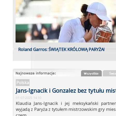
Roland Garros: ŚWIĄTEK KRÓLOWĄ PARYŻA!
Polska
Jans-Ignacik i Gonzalez bez tytułu mi
01-07-2025 14:10
Klaudia Jans-Ignacik i jej meksykański partne
wyjadą z Paryża z tytułem mistrzowskim gry mie
czem...