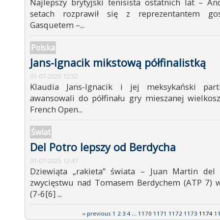
Najlepszy brytyjski tenisista ostatnich lat – 
setach rozprawił się z reprezentantem go
Gasquetem –...
Polska
Jans-Ignacik mikstową półfinalistką
01-07-2025 12:52
Klaudia Jans-Ignacik i jej meksykański par
awansowali do półfinału gry mieszanej wielko
French Open...
Świat
Del Potro lepszy od Berdycha
01-07-2025 12:47
Dziewiąta „rakieta” świata – Juan Martin del
zwycięstwu nad Tomasem Berdychem (ATP 7) w 
(7-6[6] ...
‹‹ previous
1
2
3
4
...
1170
1171
1172
1173
1174
1