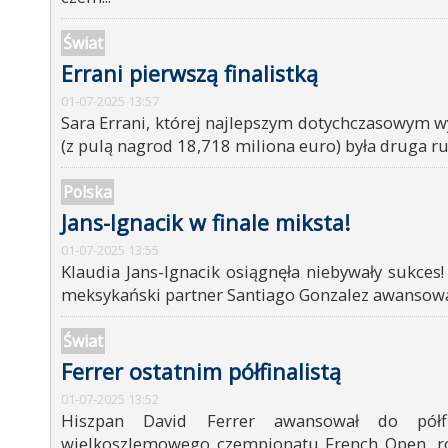
Świat
Errani pierwszą finalistką
01-07-2025 13:57
Sara Errani, której najlepszym dotychczasowym 
(z pulą nagrod 18,718 miliona euro) była druga rund
Polska
Jans-Ignacik w finale miksta!
01-07-2025 13:55
Klaudia Jans-Ignacik osiągnęła niebywały sukces! 
meksykański partner Santiago Gonzalez awansowali
Świat
Ferrer ostatnim półfinalistą
01-07-2025 13:52
Hiszpan David Ferrer awansował do półfi
wielkoszlemowego czempionatu French Open, r