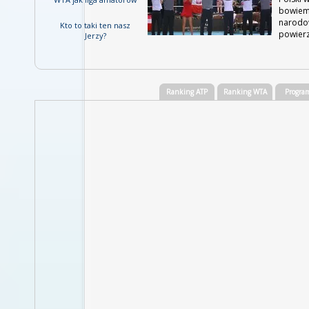
bowiem 
narodow
Kto to taki ten nasz
powierz
Jerzy?
Ranking ATP
Ranking WTA
Progra
Tenis ziemny wyniki - ranking ATP
Poz.
Imię i nazwisko
Kr
1
Rafael NADAL
E
2
Roger FEDERER
S
3
Andy MURRAY
G
4
Alexander ZVEREV
G
5
Marin CILIC
C
6
Novak DJOKOVIC
S
7
Dominic THIEM
A
8
Stanislas WAWRINKA
S
9
Grigor DIMITROV
B
10
Pablo CARRENO BUSTA
E
...
149
Jerzy JANOWICZ
P
267
Kamil MAJCHRZAK
P
411
Hubert HURKACZ
P