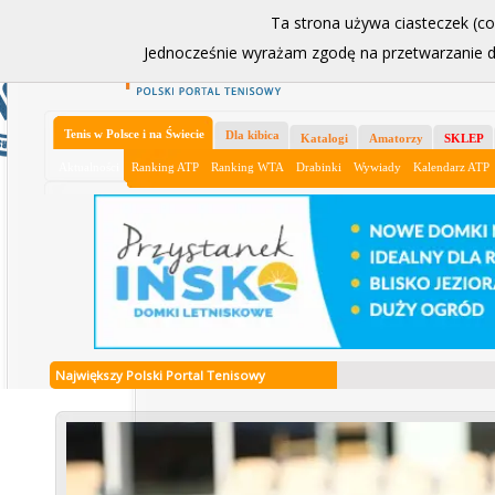
Ta strona używa ciasteczek (coo
Jednocześnie wyrażam zgodę na przetwarzanie
Ładowanie
Tenis w Polsce i na Świecie
Dla kibica
Katalogi
Amatorzy
SKLEP
Aktualności
Ranking ATP
Ranking WTA
Drabinki
Wywiady
Kalendarz ATP
Największy Polski Portal Tenisowy