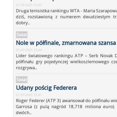
01-07-2025 13:47
Druga tenisistka rankingu WTA - Maria Szarapowa
dziś, rozstawioną z numerem dwudziestym tr
dobry...
Świat
Nole w półfinale, zmarnowana szansa
01-07-2025 13:44
Lider światowego rankingu ATP – Serb Novak D
półfinału gry pojedynczej wielkoszlemowego c
rozgrywa...
Świat
Udany pościg Federera
01-07-2025 13:41
Roger Federer (ATP 3) awansował do półfinału w
Garrosa (z pulą nagród 18,718 miliona euro).
dwóch...