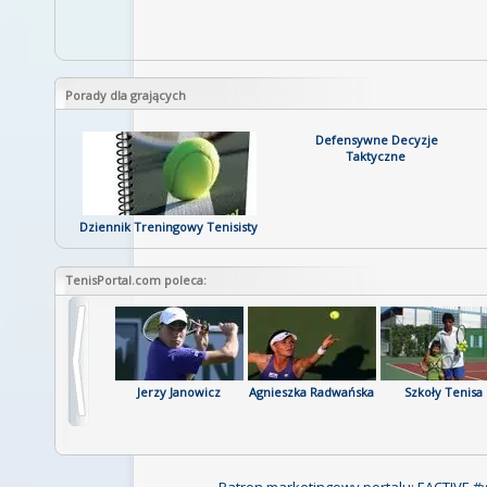
414
Michal PRZYSIEZNY
P
Tenis ziemny aktualne wyniki - aktualny ran
Porady dla grających
Defensywne Decyzje
Taktyczne
Dziennik Treningowy Tenisisty
TenisPortal.com poleca:
Katalog Kortów
Jerzy Janowicz
Agnieszka Radwańska
Szkoły Tenisa
Tenisowych
Patron marketingowy portalu: EACTIVE #