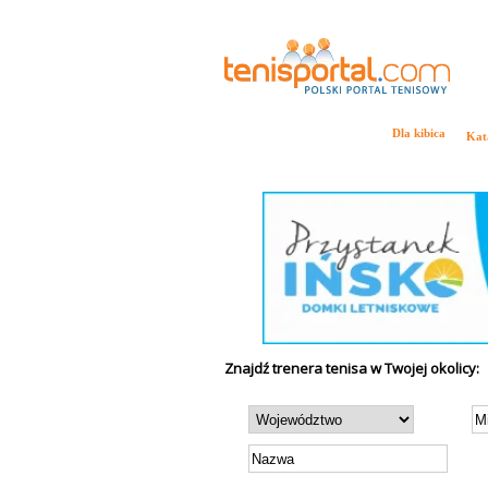
Tenis w Polsce i na Świecie
Dla kibica
Kat
Aktualności
Ranking ATP
Ranking WTA
Drab
Znajdź trenera tenisa w Twojej okolicy: