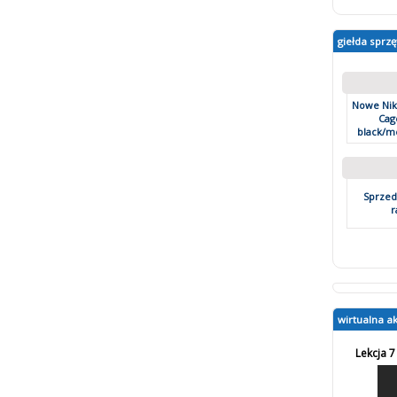
giełda sprzę
Nowe Ni
Cage
black/met
Sprzed
r
wirtualna a
Lekcja 7