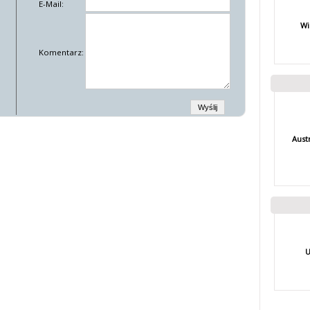
E-Mail:
Wi
Komentarz:
Aust
U