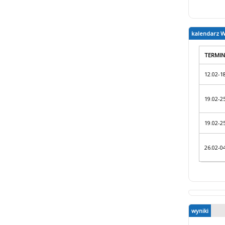
kalendarz 
TERMIN
12.02-1
19.02-2
19.02-2
26.02-0
wyniki