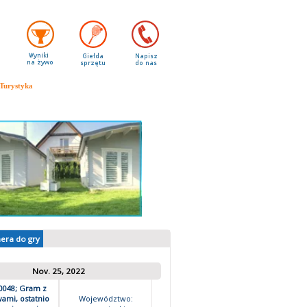
Turystyka
ransmisje online
nera do gry
Nov. 25, 2022
0048; Gram z
ami, ostatnio
Województwo: