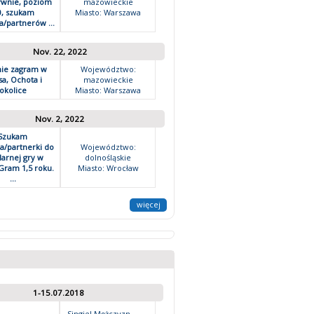
ywnie, poziom
mazowieckie
0, szukam
Miasto: Warszawa
a/partnerów ...
Nov. 22, 2022
ie zagram w
Województwo:
sa, Ochota i
mazowieckie
okolice
Miasto: Warszawa
Nov. 2, 2022
Szukam
a/partnerki do
Województwo:
larnej gry w
dolnośląskie
 Gram 1,5 roku.
Miasto: Wrocław
...
więcej
1-15.07.2018
Singiel Mężczyzn