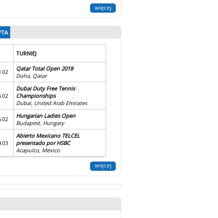
więcej
WTA
TURNIEJ
Qatar Total Open 2018
8.02
Doha, Qatar
Dubai Duty Free Tennis
5.02
Championships
Dubai, United Arab Emirates
Hungarian Ladies Open
5.02
Budapest, Hungary
Abierto Mexicano TELCEL
4.03
presentado por HSBC
Acapulco, Mexico
więcej