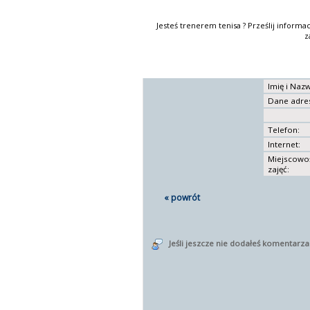
Jesteś trenerem tenisa ? Prześlij informa
z
Imię i Naz
Dane adre
Telefon:
Internet:
Miejscowo
zajęć:
« powrót
Jeśli jeszcze nie dodałeś komentarz