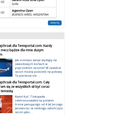
2.02
Sofia
Argentina Open
8.02
BUENOS AIRES, ARGENTINA
więcej
ajchrzak dla Tenisportal.com: Każdy
 mecz będzie dla mnie dużym
em
Jak oceniasz swoje występy na
zawodowych kortach w
poprzednim sezonie? W zasadzie
sezon można podzielić na połowę.
Ta pierwsza nie ...
jchrzak dla Tenisportal.com: Cały
ram się ze wszystkich sił być coraz
tenisistą
Kamil Kuć: 7 listopada
zdetronizowałeś na polskim
tronie panującego od 4 lat Jerzego
Janowicza i w rankingu zakończysz
sezon jako ...