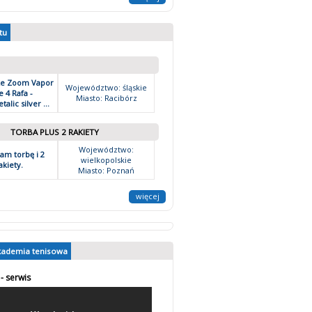
tu
ke Zoom Vapor
Województwo: śląskie
 4 Rafa -
Miasto: Racibórz
alic silver ...
TORBA PLUS 2 RAKIETY
Województwo:
am torbę i 2
wielkopolskie
akiety.
Miasto: Poznań
więcej
kademia tenisowa
 - serwis