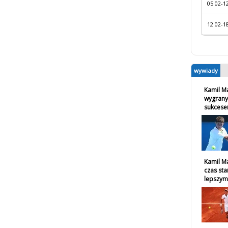
05.02-1
12.02-1
wywiady
Kamil M
wygrany
sukces
Kamil Ma
czas sta
lepszym 