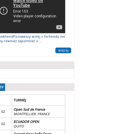
bekhendPoznawszy wolej z forhendu nie
 również zapomnieć o ...
więcej
TP
TURNIEJ
Open Sud de France
1.02
MONTPELLIER, FRANCE
ECUADOR OPEN
1.02
QUITO
Garanti Koza Sofia Open