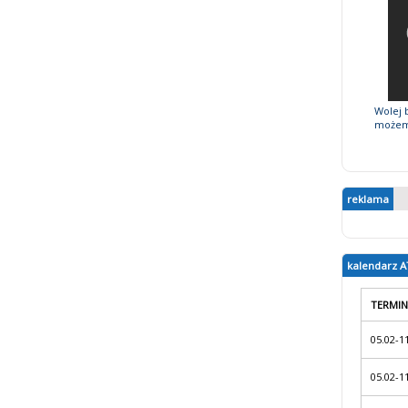
Wolej 
możemy
reklama
kalendarz A
TERMIN
05.02-1
05.02-1