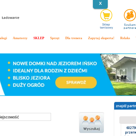
X
Ładowanie
alogi
Amatorzy
SKLEP
Sprzęt
Dla trenera
Zapytaj eksperta!
Relaks
inki
Wywiady
Kalendarz ATP
Kalendarz WTA
Turnieje zagraniczne
Turnieje polskie
T
znajdź part
60273
przerw