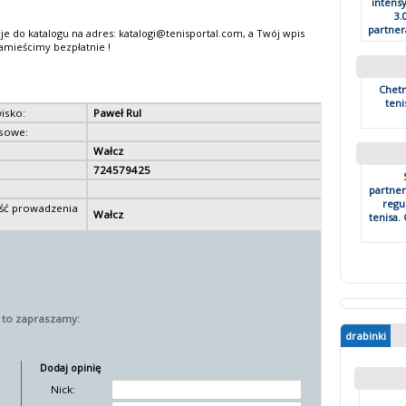
intens
3.
partner
cje do katalogu na adres: katalogi@tenisportal.com, a Twój wpis
amieścimy bezpłatnie !
Chetn
teni
wisko:
Paweł Rul
sowe:
Wałcz
724579425
partner
regu
ść prowadzenia
Wałcz
tenisa.
a to zapraszamy:
drabinki
Dodaj opinię
Nick: