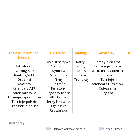
Tenis w Polsce i na
Dla kibica
Katalogi
Amatorzy
SK
Świecie
Wyniki na żywo
Korty i
Porady eksperta
Aktualności
Archiwum
kluby
Szukam partnera
Ranking ATP
wyników
Szkoły
Wirtualna akademia
Ranking WTA
Program TV
tenisa
tenisa
Drabinki
Filmy
Trenerzy
Turnieje
Wywiady
Biografie
Kalendarz turniejów
Kalendarz ATP
Felietony
Ogłoszenia
Kalendarz WTA
Legendy tenisa
Pogoda
Turnieje zagraniczne
ABC tenisa
Turnieje polskie
Jerzy Janowicz
Transmisje online
Agnieszka
Radwańska
partnerzy: