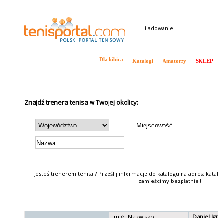
Ładowanie
Tenis w Polsce i na Świecie
Dla kibica
Katalogi
Amatorzy
SKLEP
Aktualności
Ranking ATP
Ranking WTA
Drabinki
Wywiady
Kalendarz ATP
Znajdź trenera tenisa w Twojej okolicy:
Jesteś trenerem tenisa ? Prześlij informacje do katalogu na adres: kat
zamieścimy bezpłatnie !
Imię i Nazwisko:
Daniel Ig