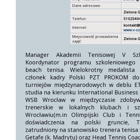
Dane adresowe:
Zielona 
Telefon:
5102540
kontakt@
Internet:
www.v-sz
Miejscowość prowadzenia
Zielona 
zajęć:
Manager Akademii Tenisowej V Sz
Koordynator programu szkoleniowego 
beach tenisa. Wielokrotny medalista 
członek kadry Polski PZT PROKOM do 
turniejów międzynarodowych w deblu ET
studia na kierunku International Busine
WSB Wrocław w międzyczasie zdobywa
trenerskie w lokalnych klubach i s
Wrocławiu(m.in Olimpijski Club i Tenn
doświadczenia na polski gruncie, T
zatrudniony na stanowisko trenera tenisa
Getafe (k. Madrytu) oraz Head Tennis Coa