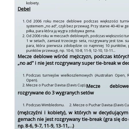
kobiety.
Debel
Od 2006 roku mecze deblowe podczas większości turni
systemem „no ad”, czyli bez przewag. Przy stanie 40-40 w g
piłka, para która ją wygra zdobywa gema.
Od 2006 roku w meczach deblowych, podczas większości tur
1 w setach, zamiast trzeciego seta, rozgrywany jest tzw. s
para, która pierwsza zdobędzie co najmniej 10 punktów, 
punktów przewagi, np. 10-6, 10-8, 11-9, 12-10, 13-11…
Mecze deblowe wśród mężczyzn, podczas których
„no ad” i nie jest rozgrywany super tie-break w d
Podczas turniejów wielkoszlemowych (Australian Open, 
Open).
Mecze o Puchar Davisa (Davis Cup).
Mecze deblow
rozgrywane do 3 wygranych setów
Podczas Wimbledonu.
Mecze o Puchar Davisa (Davis Cu
(mężczyźni i kobiety), w których w decydującym 
gemach nie jest rozgrywany tie-break (gra się 
np. 8-6, 9-7, 11-9, 13-11,…)