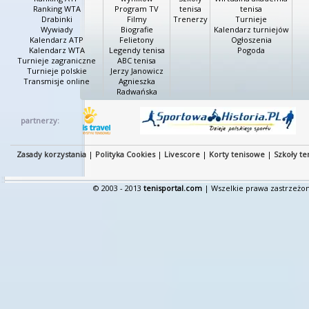
Ranking WTA
Program TV
tenisa
tenisa
Drabinki
Filmy
Trenerzy
Turnieje
Wywiady
Biografie
Kalendarz turniejów
Kalendarz ATP
Felietony
Ogłoszenia
Kalendarz WTA
Legendy tenisa
Pogoda
Turnieje zagraniczne
ABC tenisa
Turnieje polskie
Jerzy Janowicz
Transmisje online
Agnieszka
Radwańska
partnerzy:
Zasady korzystania
|
Polityka Cookies
|
Livescore
|
Korty tenisowe
|
Szkoły te
© 2003 - 2013
tenisportal.com
| Wszelkie prawa zastrzeżon