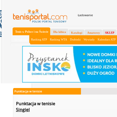
Ładowanie
Tenis w Polsce i na Świecie
Dla kibica
Katalogi
Amatorzy
SKLEP
Aktualności
Ranking ATP
Ranking WTA
Drabinki
Wywiady
Kalendarz ATP
Punktacja w tenisie
Punktacja w tenisie
Singiel