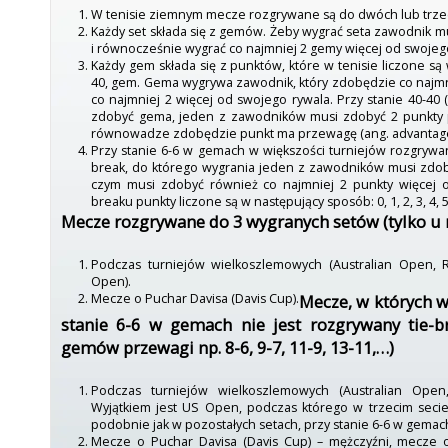
W tenisie ziemnym mecze rozgrywane są do dwóch lub trze
Każdy set składa się z gemów. Żeby wygrać seta zawodnik 
i równocześnie wygrać co najmniej 2 gemy więcej od swojego 
Każdy gem składa się z punktów, które w tenisie liczone są 
40, gem. Gema wygrywa zawodnik, który zdobędzie co najmn
co najmniej 2 więcej od swojego rywala. Przy stanie 40-40
zdobyć gema, jeden z zawodników musi zdobyć 2 punkty p
równowadze zdobędzie punkt ma przewagę (ang. advantage
Przy stanie 6-6 w gemach w większości turniejów rozgrywany
break, do którego wygrania jeden z zawodników musi zdob
czym musi zdobyć również co najmniej 2 punkty więcej o
breaku punkty liczone są w następujący sposób: 0, 1, 2, 3, 4, 5, 6
Mecze rozgrywane do 3 wygranych setów (tylko u
Podczas turniejów wielkoszlemowych (Australian Open, 
Open).
Mecze o Puchar Davisa (Davis Cup).
Mecze, w których w
stanie 6-6 w gemach nie jest rozgrywany tie-b
gemów przewagi np. 8-6, 9-7, 11-9, 13-11,…)
Podczas turniejów wielkoszlemowych (Australian Open
Wyjątkiem jest US Open, podczas którego w trzecim secie
podobnie jak w pozostałych setach, przy stanie 6-6 w gemach
Mecze o Puchar Davisa (Davis Cup) – mężczyźni, mecze o