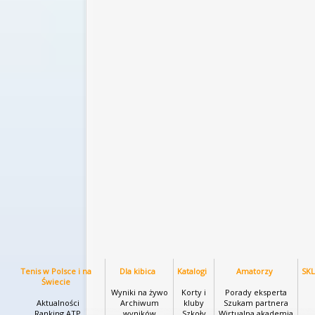
Tenis w Polsce i na
Dla kibica
Katalogi
Amatorzy
SK
Świecie
Wyniki na żywo
Korty i
Porady eksperta
Aktualności
Archiwum
kluby
Szukam partnera
Ranking ATP
wyników
Szkoły
Wirtualna akademia