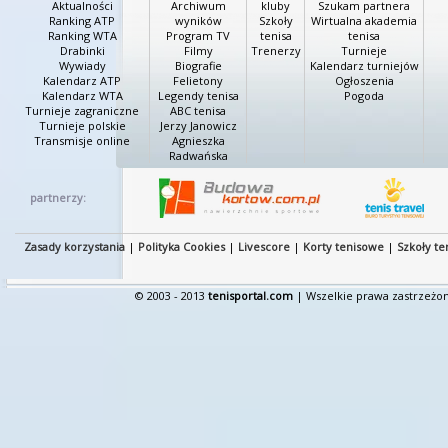
Aktualności
Archiwum
kluby
Szukam partnera
Ranking ATP
wyników
Szkoły
Wirtualna akademia
Ranking WTA
Program TV
tenisa
tenisa
Drabinki
Filmy
Trenerzy
Turnieje
Wywiady
Biografie
Kalendarz turniejów
Kalendarz ATP
Felietony
Ogłoszenia
Kalendarz WTA
Legendy tenisa
Pogoda
Turnieje zagraniczne
ABC tenisa
Turnieje polskie
Jerzy Janowicz
Transmisje online
Agnieszka
Radwańska
partnerzy:
Zasady korzystania
|
Polityka Cookies
|
Livescore
|
Korty tenisowe
|
Szkoły te
© 2003 - 2013
tenisportal.com
| Wszelkie prawa zastrzeżon