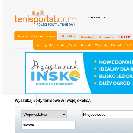
Ładowanie
Tenis w Polsce i na Świecie
Dla kibica
Katalogi
Amatorzy
SKLEP
Aktualności
Ranking ATP
Ranking WTA
Drabinki
Wywiady
Kalendarz ATP
Wyszukaj korty tenisowe w Twojej okolicy: