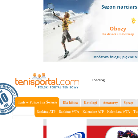
Sezon narciars
Obozy
dla dzieci i młodzieży
Mnóstwo śniegu, piękne sł
Loading
Tenis w Polsce i na Świecie
Dla kibica
Katalogi
Amatorzy
Sprzęt
Aktualności
Ranking ATP
Ranking WTA
Kalendarz ATP
Kalendarz WTA
Tur