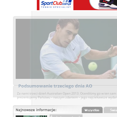
Pewne zwycięstwo Agnieszki
Agnieszka Radwańska (4. WTA) pewnie pokonała Rumunkę Irinę-Came
do trzeciej rundy wielkoszlemowego Australian Open. Spotkanie trwał