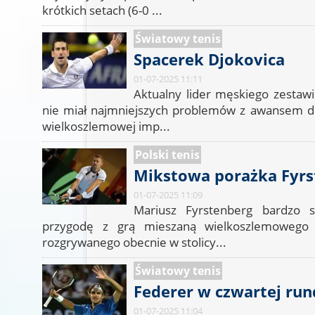
krótkich setach (6-0 ...
Światowy tenis
Spacerek Djokovica
01-07-2025 11:11
Aktualny lider męskiego zestaw
nie miał najmniejszych problemów z awansem do
wielkoszlemowej imp...
Polski tenis
Mikstowa porażka Fyrs
01-07-2025 11:09
Mariusz Fyrstenberg bardzo s
przygodę z grą mieszaną wielkoszlemowego 
rozgrywanego obecnie w stolicy...
Światowy tenis
Federer w czwartej run
01-07-2025 11:04