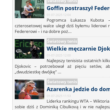
Światowy tenis
Goffin postraszył Fede
01-07-2025 12:04
Pogromca Łukasza Kubota 
czterosetowej walce uległ dziś byłemu liderowi
Federerowi – i na dobre poż...
Światowy tenis
Wielkie męczarnie Djo
01-07-2025 12:00
Najlepszy tenisista ostatnich ki
Djokovic – potrzebował aż pięciu setów, ab
„dwudziestkę dwójkę” ...
Światowy tenis
Azarenka jedzie do do
01-07-2025 11:53
Liderka rankingu WTA – Wiktoria 
sobie dziś z Dominiką Cibulkovą i w nie najlep