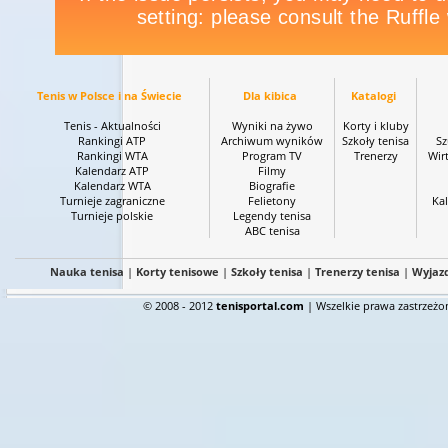
Tenis w Polsce i na Świecie
Dla kibica
Katalogi
Tenis - Aktualności
Wyniki na żywo
Korty i kluby
Rankingi ATP
Archiwum wyników
Szkoły tenisa
Sz
Rankingi WTA
Program TV
Trenerzy
Wir
Kalendarz ATP
Filmy
Kalendarz WTA
Biografie
Turnieje zagraniczne
Felietony
Kal
Turnieje polskie
Legendy tenisa
ABC tenisa
Nauka tenisa
|
Korty tenisowe
|
Szkoły tenisa
|
Trenerzy tenisa
|
Wyjaz
© 2008 - 2012
tenisportal.com
| Wszelkie prawa zastrzeżo