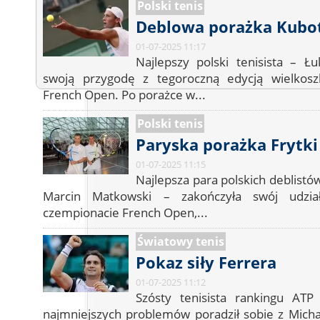
Polski tenis
Deblowa porażka Kubo
01-07-2025 11:17
Najlepszy polski tenisista – Ł
swoją przygodę z tegoroczną edycją wielkos
French Open. Po porażce w...
Polski tenis
Paryska porażka Frytki
01-07-2025 11:15
Najlepsza para polskich deblistó
Marcin Matkowski – zakończyła swój udzi
czempionacie French Open,...
Światowy tenis
Pokaz siły Ferrera
01-07-2025 11:12
Szósty tenisista rankingu AT
najmniejszych problemów poradził sobie z Micha