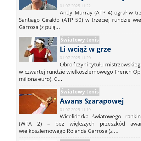
01-07-2025 11:22
Andy Murray (ATP 4) ograł w trz
Santiago Giraldo (ATP 50) w trzeciej rundzie w
Garrosa (z pulą...
Światowy tenis
Li wciąż w grze
01-07-2025 11:20
Obrończyni tytułu mistrzowskiego
w czwartej rundzie wielkoszlemowego French Ope
miliona euro). C...
Światowy tenis
Awans Szarapowej
01-07-2025 11:19
Wiceliderka światowego ranki
(WTA 2) – bez większych przeszkód awa
wielkoszlemowego Rolanda Garrosa (z ...