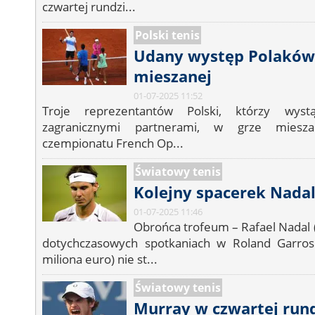
czwartej rundzi...
Polski tenis
Udany występ Polaków
mieszanej
01-07-2025 11:52
Troje reprezentantów Polski, którzy wyst
zagranicznymi partnerami, w grze miesza
czempionatu French Op...
Światowy tenis
Kolejny spacerek Nada
01-07-2025 11:46
Obrońca trofeum – Rafael Nadal (
dotychczasowych spotkaniach w Roland Garros
miliona euro) nie st...
Światowy tenis
Murray w czwartej run