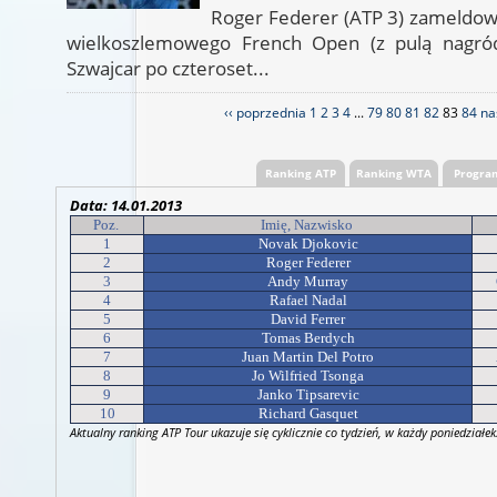
Roger Federer (ATP 3) zameldowa
wielkoszlemowego French Open (z pulą nagród
Szwajcar po czteroset...
‹‹ poprzednia
1
2
3
4
...
79
80
81
82
83
84
na
Ranking ATP
Ranking WTA
Progra
Data: 14
.01.2013
Poz.
Imię, Nazwisko
1
Novak Djokovic
2
Roger Federer
3
Andy Murray
4
Rafael Nadal
5
David Ferrer
6
Tomas Berdych
7
Juan Martin Del Potro
8
Jo Wilfried Tsonga
9
Janko Tipsarevic
10
Richard Gasquet
Aktualny ranking ATP Tour ukazuje się cyklicznie co tydzień, w każdy poniedziałek