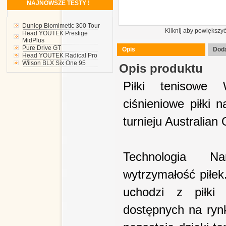
NAJNOWSZE TESTY !
Dunlop Biomimetic 300 Tour
Kliknij aby powiększy
Head YOUTEK Prestige
MidPlus
Pure Drive GT
Opis
Doda
Head YOUTEK Radical Pro
Wilson BLX Six One 95
Opis produktu
Piłki tenisowe 
ciśnieniowe piłki n
turnieju Australian
Technologia N
wytrzymałość piłek.
uchodzi z piłki
dostępnych na rynk