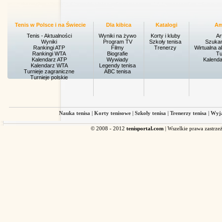
Tenis w Polsce i na Świecie
Dla kibica
Katalogi
Am
Tenis - Aktualności
Wyniki na żywo
Korty i kluby
Ar
Wyniki
Program TV
Szkoły tenisa
Szukam
Rankingi ATP
Filmy
Trenerzy
Wirtualna a
Rankingi WTA
Biografie
Tu
Kalendarz ATP
Wywiady
Kalenda
Kalendarz WTA
Legendy tenisa
Turnieje zagraniczne
ABC tenisa
Turnieje polskie
Nauka tenisa
|
Korty tenisowe
|
Szkoły tenisa
|
Trenerzy tenisa
|
Wyja
© 2008 - 2012
tenisportal.com
| Wszelkie prawa zastrze