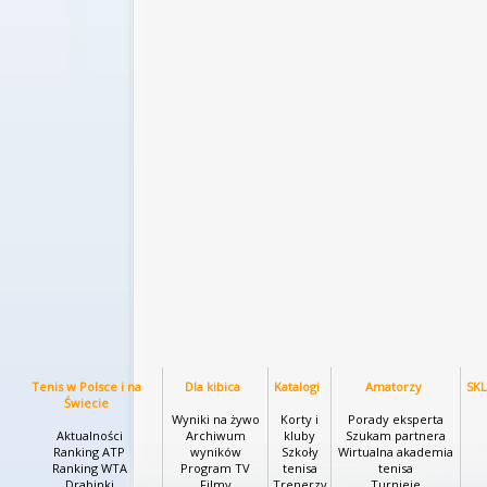
Tenis w Polsce i na
Dla kibica
Katalogi
Amatorzy
SK
Świecie
Wyniki na żywo
Korty i
Porady eksperta
Aktualności
Archiwum
kluby
Szukam partnera
Ranking ATP
wyników
Szkoły
Wirtualna akademia
Ranking WTA
Program TV
tenisa
tenisa
Drabinki
Filmy
Trenerzy
Turnieje