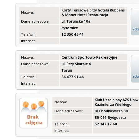
Korty Tenisowe przy hotelu Rubbens
Nazwa:
& Monet Hotel Restauracja
Dane adresowe:
ul. Toruńska 10a
Łysomice
Zoba
Telefon:
12 350 46 41
Internet:
Nazwa:
Centrum Sportowo-Rekreacyjne
Dane adresowe:
ul. Przy Skarpie 4
Toruń
Zoba
Telefon:
56 477 91 46
Internet:
Klub Uczelniany AZS Uniw
Nazwa:
Kazimierza Wielkiego
Dane adresowe:
ul.Chodkiewicza 30
85-091 Bydgoszcz
Telefon:
52 347 17 68
Internet: