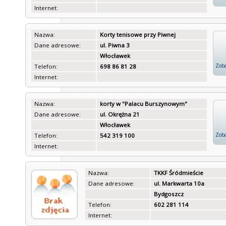
Internet:
Nazwa:
Korty tenisowe przy Piwnej
Dane adresowe:
ul. Piwna 3
Włocławek
Zoba
Telefon:
698 86 81 28
Internet:
Nazwa:
korty w "Palacu Burszynowym"
Dane adresowe:
ul. Okrężna 21
Włocławek
Zoba
Telefon:
542 319 100
Internet:
Nazwa:
TKKF Śródmieście
Dane adresowe:
ul. Markwarta 10a
Bydgoszcz
Telefon:
602 281 114
Internet: