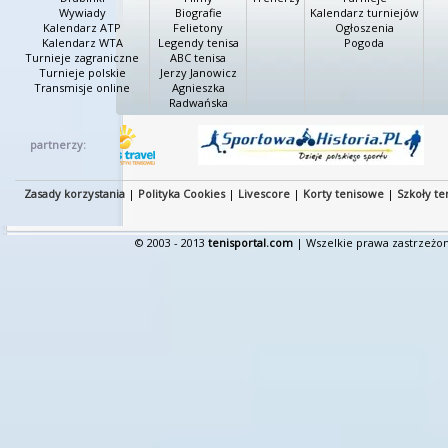
Wywiady
Biografie
Kalendarz turniejów
Kalendarz ATP
Felietony
Ogłoszenia
Kalendarz WTA
Legendy tenisa
Pogoda
Turnieje zagraniczne
ABC tenisa
Turnieje polskie
Jerzy Janowicz
Transmisje online
Agnieszka
Radwańska
partnerzy:
Zasady korzystania
|
Polityka Cookies
|
Livescore
|
Korty tenisowe
|
Szkoły te
© 2003 - 2013
tenisportal.com
| Wszelkie prawa zastrzeżon