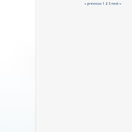
‹‹ previous
1
2
3
next ››