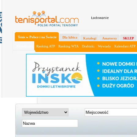
Ładowanie
Tenis w Polsce i na Świecie
Dla kibica
Katalogi
Amatorzy
SKLEP
Aktualności
Ranking ATP
Ranking WTA
Drabinki
Wywiady
Kalendarz ATP