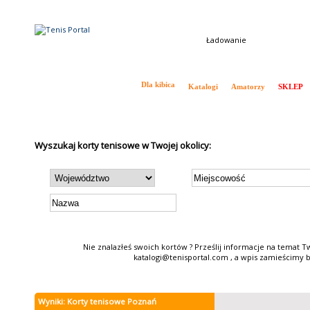
Ładowanie
Tenis w Polsce i na Świecie
Dla kibica
Katalogi
Amatorzy
SKLEP
Aktualności
Ranking ATP
Ranking WTA
Drabinki
Wywiady
Kalendarz ATP
Wyszukaj korty tenisowe w Twojej okolicy:
Nie znalazłeś swoich kortów ? Prześlij informacje na temat T
katalogi@tenisportal.com , a wpis zamieścimy b
Wyniki: Korty tenisowe Poznań