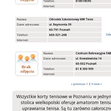
Telefon:
618518595
Internet:
Nazwa:
Ośrodek Szkoleniowy MW Tenis
Dane adresowe:
ul. Reymonta 39
60-791 Poznań
Zoba
Telefon:
669-321-248
Internet:
Nazwa:
Centrum Rekreacyjne F
Dane adresowe:
ul. Kowalewicka 14
60-002 Poznań
Telefon:
61 8 300 999
Internet:
‹‹ previous
1
2
3
next ››
Wszystkie korty tenisowe w Poznaniu w jednym
stolica wielkopolski oferuje amatorom tenis
uprawiania tenisa. Są tu zarówno całoroczne