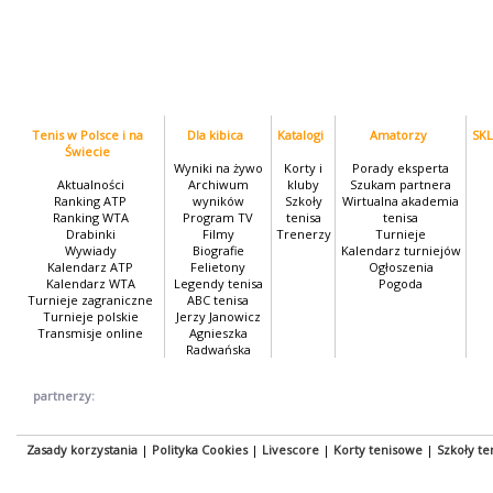
Tenis w Polsce i na
Dla kibica
Katalogi
Amatorzy
SK
Świecie
Wyniki na żywo
Korty i
Porady eksperta
Aktualności
Archiwum
kluby
Szukam partnera
Ranking ATP
wyników
Szkoły
Wirtualna akademia
Ranking WTA
Program TV
tenisa
tenisa
Drabinki
Filmy
Trenerzy
Turnieje
Wywiady
Biografie
Kalendarz turniejów
Kalendarz ATP
Felietony
Ogłoszenia
Kalendarz WTA
Legendy tenisa
Pogoda
Turnieje zagraniczne
ABC tenisa
Turnieje polskie
Jerzy Janowicz
Transmisje online
Agnieszka
Radwańska
partnerzy:
Zasady korzystania
|
Polityka Cookies
|
Livescore
|
Korty tenisowe
|
Szkoły te