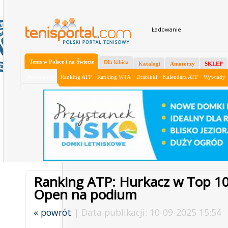
Ładowanie
Tenis w Polsce i na Świecie
Dla kibica
Katalogi
Amatorzy
SKLEP
Aktualności
Ranking ATP
Ranking WTA
Drabinki
Kalendarz ATP
Wywiady
Ranking ATP: Hurkacz w Top 10
Open na podium
« powrót
| Data publikacji: 10-09-2025 15:54