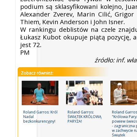
podium są sklasyfikowani kolejno, Jua
Alexander Zverev, Marin Cilić, Grigo
Thiem, Kevin Anderson i John Isner.
W rankingu deblistów na czele znajdu
Łukasz Kubot okupuje piątą pozycję, 
jest 72.
PM
źródło: inf. wł
Zobacz również:
Roland Garros: Król
Roland Garros:
Roland Garros
Nadal
ŚWIĄTEK KRÓLOWĄ
"Królowa Pary
bezkonkurencyjny!
PARYŻA!
powiew świeżo
- zagraniczna 
w zachwycie n
Świątek