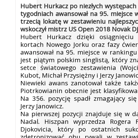
Hubert Hurkacz po niezłych występach
tygodniach awansował na 95. miejsce 
trzecią lokatę w zestawieniu najlepszy
wskoczył mistrz US Open 2018 Novak Dj
Hubert Hurkacz dzięki osiągnięciu
kortach Nowego Jorku oraz fazy ćwier
awansował na 95. miejsce w rankingu
jest piątym polskim singlistą, który zn
setce światowego zestawienia (Wojc
Kubot, Michał Przysiężny i Jerzy Janowic
Niewieki awans zanotował także takż
Piotrkowianin obecnie jest klasyfikowa
Na 356. pozycję spadł zmagający się
Jerzy Janowicz.
Na pierwszej pozycji znajduje się w d
Nadal. Hiszpan wyprzedza Rogera 
Djokovicia, który po ostatnich su
zdetronizować obu rywali w zestaw