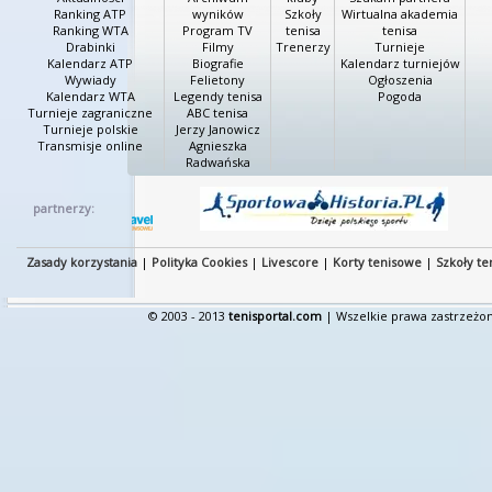
Ranking ATP
wyników
Szkoły
Wirtualna akademia
Ranking WTA
Program TV
tenisa
tenisa
Drabinki
Filmy
Trenerzy
Turnieje
Kalendarz ATP
Biografie
Kalendarz turniejów
Wywiady
Felietony
Ogłoszenia
Kalendarz WTA
Legendy tenisa
Pogoda
Turnieje zagraniczne
ABC tenisa
Turnieje polskie
Jerzy Janowicz
Transmisje online
Agnieszka
Radwańska
partnerzy:
Zasady korzystania
|
Polityka Cookies
|
Livescore
|
Korty tenisowe
|
Szkoły te
© 2003 - 2013
tenisportal.com
| Wszelkie prawa zastrzeżon