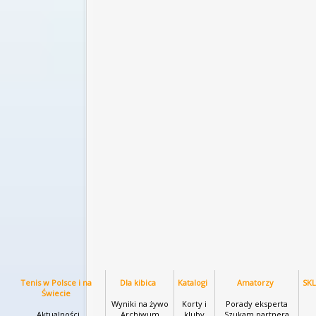
Tenis w Polsce i na
Dla kibica
Katalogi
Amatorzy
SK
Świecie
Wyniki na żywo
Korty i
Porady eksperta
Aktualności
Archiwum
kluby
Szukam partnera