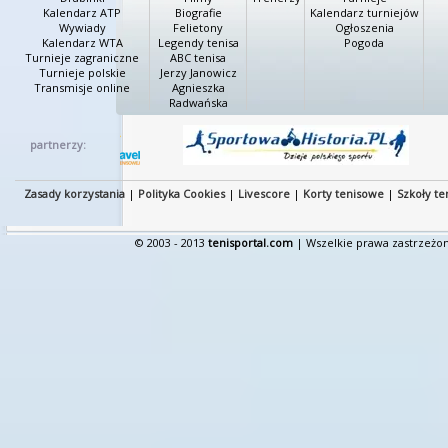
Kalendarz ATP
Biografie
Kalendarz turniejów
Wywiady
Felietony
Ogłoszenia
Kalendarz WTA
Legendy tenisa
Pogoda
Turnieje zagraniczne
ABC tenisa
Turnieje polskie
Jerzy Janowicz
Transmisje online
Agnieszka
Radwańska
partnerzy:
Zasady korzystania
|
Polityka Cookies
|
Livescore
|
Korty tenisowe
|
Szkoły te
© 2003 - 2013
tenisportal.com
| Wszelkie prawa zastrzeżon