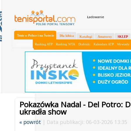
Ładowanie
Tenis w Polsce i na Świecie
Dla kibica
Katalogi
Amatorzy
SKLEP
Aktualności
Ranking ATP
Ranking WTA
Drabinki
Kalendarz ATP
Wywiady
Pokazówka Nadal - Del Potro: 
ukradła show
« powrót
| Data publikacji: 06-03-2026 13:35