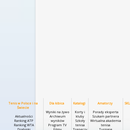
Tenis w Polsce i na
Dla kibica
Katalogi
Amatorzy
SK
Świecie
Wyniki na żywo
Korty i
Porady eksperta
Aktualności
Archiwum
kluby
Szukam partnera
Ranking ATP
wyników
Szkoły
Wirtualna akademia
Ranking WTA
Program TV
tenisa
tenisa
Drabinki
Filmy
Trenerzy
Turnieje