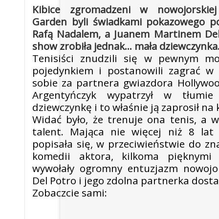
Kibice zgromadzeni w nowojorskie
Garden byli świadkami pokazowego p
Rafą Nadalem, a Juanem Martinem Del
show zrobiła jednak... mała dziewczynka
Tenisiści znudzili się w pewnym m
pojedynkiem i postanowili zagrać w 
sobie za partnera gwiazdora Hollywood
Argentyńczyk wypatrzył w tłumie 
dziewczynkę i to właśnie ją zaprosił na 
Widać było, że trenuje ona tenis, a
talent. Mająca nie więcej niż 8 la
popisała się, w przeciwieństwie do z
komedii aktora, kilkoma pięknymi 
wywołały ogromny entuzjazm nowojors
Del Potro i jego zdolna partnerka dost
Zobaczcie sami: