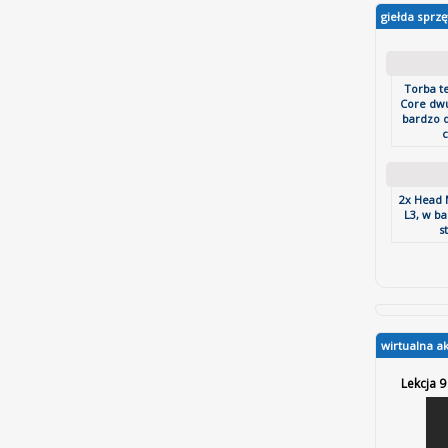
giełda sprzę
Torba t
Core dw
bardzo 
c
2x Head 
L3, w b
st
wirtualna a
Lekcja 