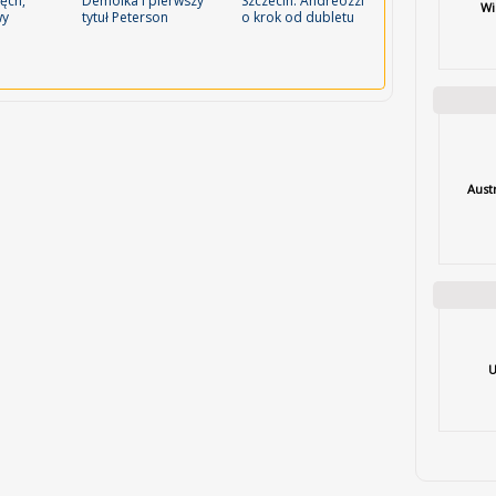
ręch,
Demolka i pierwszy
Szczecin: Andreozzi
Wi
wy
tytuł Peterson
o krok od dubletu
Aust
U