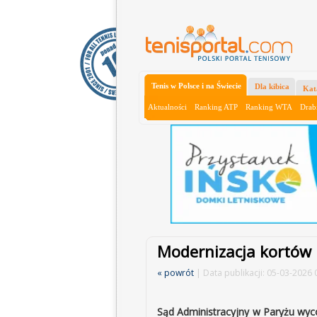
Tenis w Polsce i na Świecie
Dla kibica
Kat
Aktualności
Ranking ATP
Ranking WTA
Drab
Modernizacja kortów
« powrót
| Data publikacji: 05-03-2026 
Sąd Administracyjny w Paryżu wyc