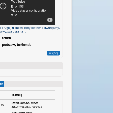
ji drugiej trenowaliśmy bekhend dwuręczny,
ajwyższa pora na ...
 - return
3 - podstawy bekhendu
więcej
TP
TURNIEJ
Open Sud de France
1.02
MONTPELLIER, FRANCE