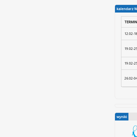
kalendarz 
TERMIN
12.02-1
19.02-2
19.02-2
26.02-0
wyniki