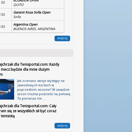
ECUADOR OPEN
1.02
QUITO
Garanti Koza Sofia Open
2.02
Sofia
Argentina Open
8.02
BUENOS AIRES, ARGENTINA
więcej
ajchrzak dla Tenisportal.com: Każdy
 mecz będzie dla mnie dużym
em
Jak oceniasz swoje występy na
zawodowych kortach w
poprzednim sezonie? W zasadzie
sezon można podzielić na połowę.
Ta pierwsza nie ...
jchrzak dla Tenisportal.com: Cały
ram się ze wszystkich sił być coraz
tenisistą
więcej