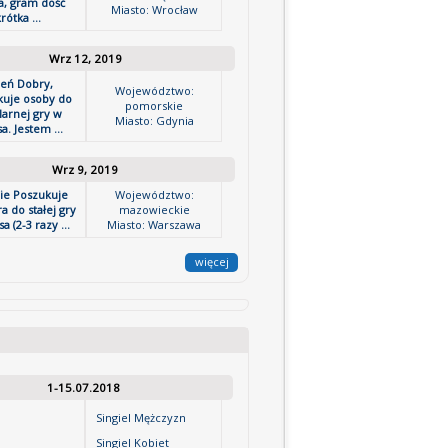
a, gram dość
Miasto: Wrocław
rótka ...
Wrz 12, 2019
ień Dobry,
Województwo:
kuje osoby do
pomorskie
larnej gry w
Miasto: Gdynia
a. Jestem ...
Wrz 9, 2019
cie Poszukuje
Województwo:
a do stałej gry
mazowieckie
a (2-3 razy ...
Miasto: Warszawa
więcej
1-15.07.2018
Singiel Mężczyzn
Singiel Kobiet