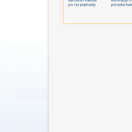
Karolina Pliskova
eliminacje F
po raz piętnasty
porażka Ka