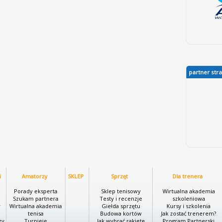
partner str
i
Amatorzy
SKLEP
Sprzęt
Dla trenera
i
Porady eksperta
Sklep tenisowy
Wirtualna akademia
Szukam partnera
Testy i recenzje
szkoleniowa
y
Wirtualna akademia
Giełda sprzętu
Kursy i szkolenia
tenisa
Budowa kortów
Jak zostać trenerem?
zy
Turnieje
Jak wybrać rakietę
Program Partnerski