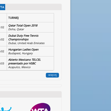
WTA
TURNIEJ
Qatar Total Open 2018
8.02
Doha, Qatar
Dubai Duty Free Tennis
5.02
Championships
Dubai, United Arab Emirates
Hungarian Ladies Open
5.02
Budapest, Hungary
Abierto Mexicano TELCEL
4.03
presentado por HSBC
Acapulco, Mexico
więcej