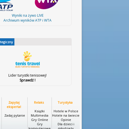
Wyniki na żywo LIVE
Archiwum wyników ATP i WTA
ategiczny
Lider turystki tenisowej!
Sprawdź !
Zapytaj
Relaks
Turystyka
eksperta!
Książki
Hotele w Polsce
Zadaj pytanie
Multimedia
Hotele na świecie
Gry Online
Opinie
Gry
Dla dzieci i
komputerowe
młodzieży