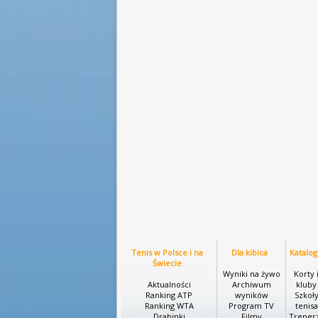
Tenis w Polsce i na
Dla kibica
Katalog
Świecie
Wyniki na żywo
Korty 
Aktualności
Archiwum
kluby
Ranking ATP
wyników
Szkoł
Ranking WTA
Program TV
tenisa
Drabinki
Filmy
Trener