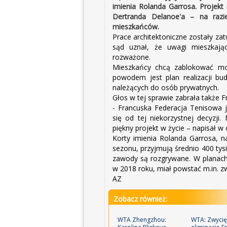
imienia Rolanda Garrosa. Projek
Dertranda Delanoe'a – na razi
mieszkańców.
Prace architektoniczne zostały za
sąd uznał, że uwagi mieszkają
rozważone.
Mieszkańcy chcą zablokować mod
powodem jest plan realizacji bu
należących do osób prywatnych.
Głos w tej sprawie zabrała także 
- Francuska Federacja Tenisowa
się od tej niekorzystnej decyzji
piękny projekt w życie – napisał w
Korty imienia Rolanda Garrosa, n
sezonu, przyjmują średnio 400 ty
zawody są rozgrywane. W planach 
w 2018 roku, miał powstać m.in. 
AZ
Zobacz również:
WTA Zhengzhou:
WTA: Zwycię