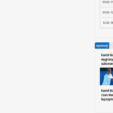
05.02-1
05.02-1
12.02-1
wywiady
Kamil M
wygrany
sukces
Kamil Ma
czas sta
lepszym 