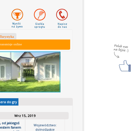
Turystyka
ransmisje online
nera do gry
Wrz 15, 2019
, od jakiegoś
Województwo:
jestem fanem
dolnośląskie