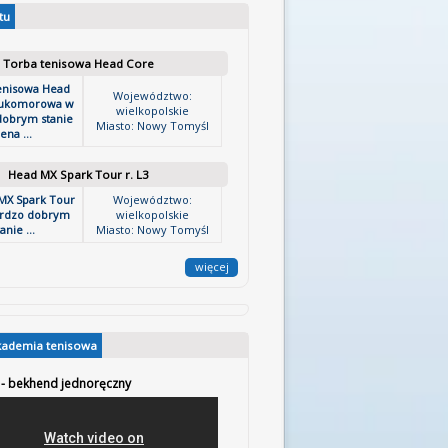
tu
Torba tenisowa Head Core
enisowa Head
Województwo:
ukomorowa w
wielkopolskie
dobrym stanie
Miasto: Nowy Tomyśl
ena ...
Head MX Spark Tour r. L3
MX Spark Tour
Województwo:
ardzo dobrym
wielkopolskie
anie ...
Miasto: Nowy Tomyśl
więcej
kademia tenisowa
9 - bekhend jednoręczny