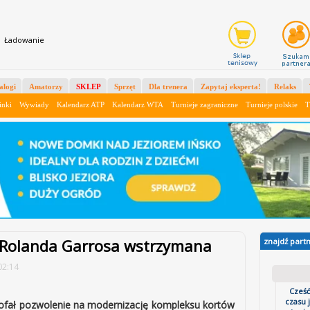
X
Ładowanie
alogi
Amatorzy
SKLEP
Sprzęt
Dla trenera
Zapytaj eksperta!
Relaks
inki
Wywiady
Kalendarz ATP
Kalendarz WTA
Turnieje zagraniczne
Turnieje polskie
T
 Rolanda Garrosa wstrzymana
znajdź part
02:14
Cześć
czasu 
ofał pozwolenie na modernizację kompleksu kortów