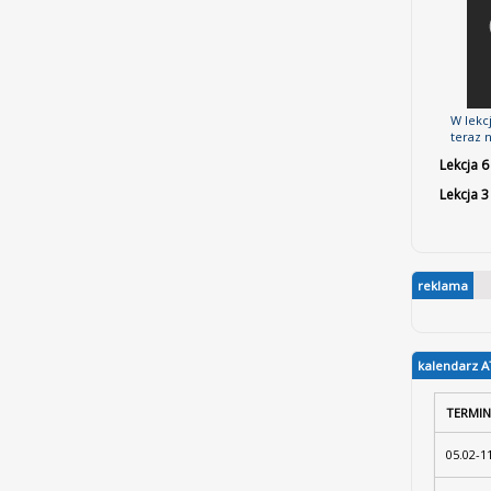
W lekc
teraz n
Lekcja 6
Lekcja 
reklama
kalendarz A
TERMIN
05.02-1