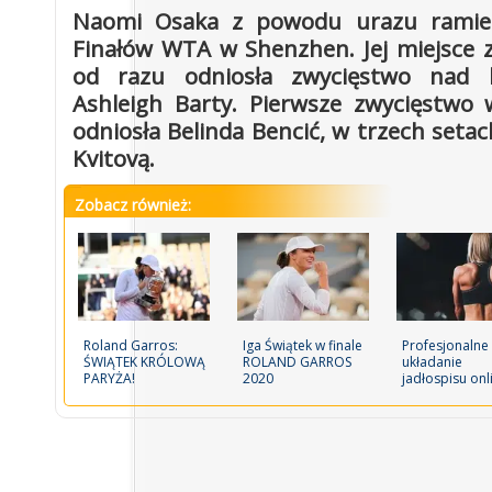
Naomi Osaka z powodu urazu ramien
Finałów WTA w Shenzhen. Jej miejsce za
od razu odniosła zwycięstwo nad l
Ashleigh Barty. Pierwsze zwycięstwo
odniosła Belinda Bencić, w trzech setac
Kvitovą.
Zobacz również:
Roland Garros:
Iga Świątek w finale
Profesjonalne
ŚWIĄTEK KRÓLOWĄ
ROLAND GARROS
układanie
PARYŻA!
2020
jadłospisu onl