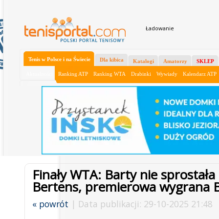
Ładowanie
Tenis w Polsce i na Świecie
Dla kibica
Katalogi
Amatorzy
SKLEP
Aktualności
Ranking ATP
Ranking WTA
Drabinki
Wywiady
Kalendarz ATP
Finały WTA: Barty nie sprostał
Bertens, premierowa wygrana B
« powrót
| Data publikacji: 29-10-2025 21:48