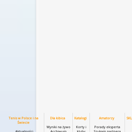
Tenis w Polsce i na
Dla kibica
Katalogi
Amatorzy
SK
Świecie
Wyniki na żywo
Korty i
Porady eksperta
Aktualności
Archiwum
kluby
Szukam partnera