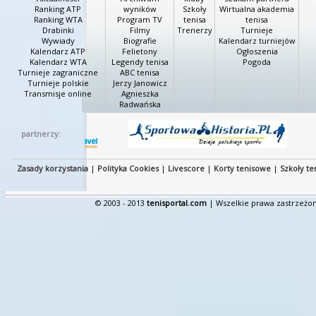
Ranking ATP
wyników
Szkoły
Wirtualna akademia
Ranking WTA
Program TV
tenisa
tenisa
Drabinki
Filmy
Trenerzy
Turnieje
Wywiady
Biografie
Kalendarz turniejów
Kalendarz ATP
Felietony
Ogłoszenia
Kalendarz WTA
Legendy tenisa
Pogoda
Turnieje zagraniczne
ABC tenisa
Turnieje polskie
Jerzy Janowicz
Transmisje online
Agnieszka
Radwańska
partnerzy:
Zasady korzystania
|
Polityka Cookies
|
Livescore
|
Korty tenisowe
|
Szkoły te
© 2003 - 2013
tenisportal.com
| Wszelkie prawa zastrzeżon