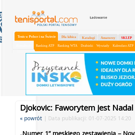
Ładowanie
Tenis w Polsce i na Świecie
Dla kibica
Katalogi
Amatorzy
SKLEP
Aktualności
Ranking ATP
Ranking WTA
Drabinki
Wywiady
Kalendarz ATP
Djokovic: Faworytem jest Nadal
« powrót
| Data publikacji: 01-07-2025 14:20
„Numer 1” męskiego zestawienia – Nova