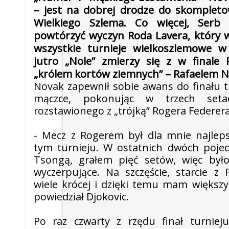
– jest na dobrej drodze do skomplet
Wielkiego Szlema. Co więcej, Serb
powtórzyć wyczyn Roda Lavera, który 
wszystkie turnieje wielkoszlemowe w
jutro „Nole” zmierzy się z w finale
„królem kortów ziemnych” – Rafaelem N
Novak zapewnił sobie awans do finału t
mączce, pokonując w trzech seta
rozstawionego z „trójką” Rogera Federera
- Mecz z Rogerem był dla mnie najle
tym turnieju. W ostatnich dwóch poje
Tsongą, grałem pięć setów, więc był
wyczerpujące. Na szczęście, starcie z
wiele krócej i dzięki temu mam większy 
powiedział Djokovic.
Po raz czwarty z rzędu finał turniej