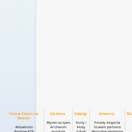
Tenis w Polsce i na
Dla kibica
Katalogi
Amatorzy
SK
Świecie
Wyniki na żywo
Korty i
Porady eksperta
Aktualności
Archiwum
kluby
Szukam partnera
Ranking ATP
wyników
Szkoły
Wirtualna akademia