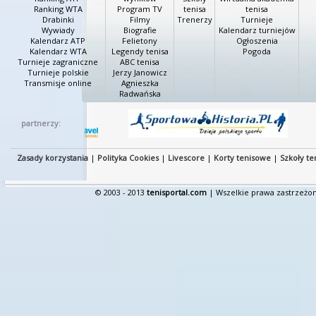
Ranking WTA
Program TV
tenisa
tenisa
Drabinki
Filmy
Trenerzy
Turnieje
Wywiady
Biografie
Kalendarz turniejów
Kalendarz ATP
Felietony
Ogłoszenia
Kalendarz WTA
Legendy tenisa
Pogoda
Turnieje zagraniczne
ABC tenisa
Turnieje polskie
Jerzy Janowicz
Transmisje online
Agnieszka
Radwańska
partnerzy:
Zasady korzystania
|
Polityka Cookies
|
Livescore
|
Korty tenisowe
|
Szkoły te
© 2003 - 2013
tenisportal.com
| Wszelkie prawa zastrzeżon