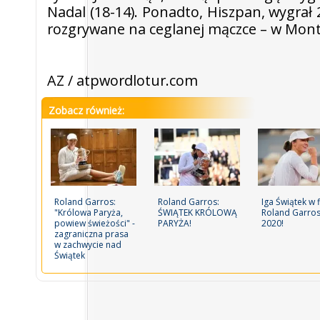
Nadal (18-14). Ponadto, Hiszpan, wygrał 
rozgrywane na ceglanej mączce – w Monte
AZ / atpwordlotur.com
Zobacz również:
Roland Garros:
Roland Garros:
Iga Świątek w f
"Królowa Paryża,
ŚWIĄTEK KRÓLOWĄ
Roland Garro
powiew świeżości" -
PARYŻA!
2020!
zagraniczna prasa
w zachwycie nad
Świątek