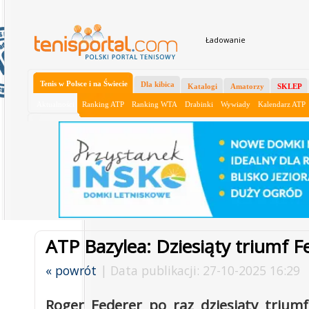
Ładowanie
Tenis w Polsce i na Świecie
Dla kibica
Katalogi
Amatorzy
SKLEP
Aktualności
Ranking ATP
Ranking WTA
Drabinki
Wywiady
Kalendarz ATP
ATP Bazylea: Dziesiąty triumf F
« powrót
| Data publikacji: 27-10-2025 16:29
Roger Federer po raz dziesiąty trium