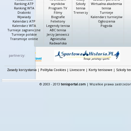
Ranking ATP
wyników
Szkoły
Wirtualna akademia
Ranking WTA
Program TV
tenisa
tenisa
Drabinki
Filmy
Trenerzy
Turnieje
Wywiady
Biografie
Kalendarz turniejów
Kalendarz ATP
Felietony
Ogłoszenia
Kalendarz WTA
Legendy tenisa
Pogoda
Turnieje zagraniczne
ABC tenisa
Turnieje polskie
Jerzy Janowicz
Transmisje online
Agnieszka
Radwańska
partnerzy:
Zasady korzystania
|
Polityka Cookies
|
Livescore
|
Korty tenisowe
|
Szkoły te
© 2003 - 2013
tenisportal.com
| Wszelkie prawa zastrzeżon