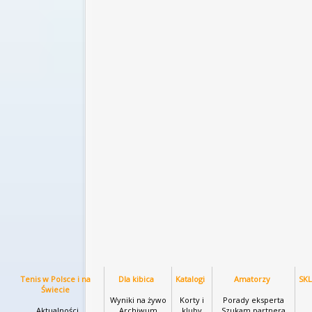
Tenis w Polsce i na
Dla kibica
Katalogi
Amatorzy
SK
Świecie
Wyniki na żywo
Korty i
Porady eksperta
Aktualności
Archiwum
kluby
Szukam partnera