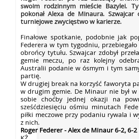
swoim rodzinnym mieście Bazylei. T
pokonał Alexa de Minaura. Szwajcar o
turniejowe zwycięstwo w karierze.
Finałowe spotkanie, podobnie jak po
Federera w tym tygodniu, przebiegało
obrońcy tytułu. Szwajcar zdobył prze
gemie meczu, po raz kolejny odebra
Australii podanie w ósmym i tym sam
partię.
W drugiej break na korzyść faworyta pad
w drugim gemie. De Minaur nie był w
sobie choćby jednej okazji na po
sześćdziesięciu ośmiu minutach Fede
piłki meczowe przy podaniu rywala i w
z nich.
Roger Federer - Alex de Minaur 6-2, 6-2
KŻ