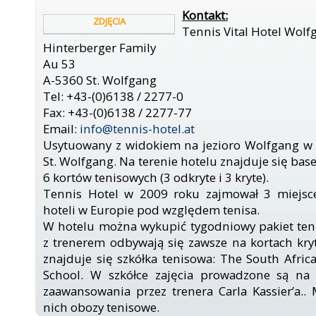
Kontakt:
ZDJĘCIA
Tennis Vital Hotel Wol
Hinterberger Family
Au 53
A-5360 St. Wolfgang
Tel: +43-(0)6138 / 2277-0
Fax: +43-(0)6138 / 2277-77
Email:
info@tennis-hotel.at
Usytuowany z widokiem na jezioro Wolfgang w 
St. Wolfgang. Na terenie hotelu znajduje się bas
6 kortów tenisowych (3 odkryte i 3 kryte).
Tennis Hotel w 2009 roku zajmował 3 miejsce 
hoteli w Europie pod względem tenisa.
W hotelu można wykupić tygodniowy pakiet ten
z trenerem odbywają się zawsze na kortach kryt
znajduje się szkółka tenisowa: The South Afri
School. W szkółce zajęcia prowadzone są na
zaawansowania przez trenera Carla Kassier’a.
nich obozy tenisowe.