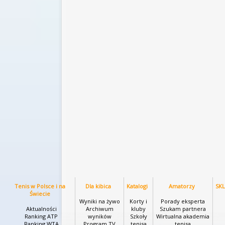
Tenis w Polsce i na
Dla kibica
Katalogi
Amatorzy
SK
Świecie
Wyniki na żywo
Korty i
Porady eksperta
Aktualności
Archiwum
kluby
Szukam partnera
Ranking ATP
wyników
Szkoły
Wirtualna akademia
Ranking WTA
Program TV
tenisa
tenisa