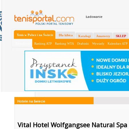
Ładowanie
Tenis w Polsce i na Świecie
Dla kibica
Katalogi
Amatorzy
SKLEP
Aktualności
Ranking ATP
Ranking WTA
Drabinki
Wywiady
Kalendarz ATP
Hotele na świecie
Vital Hotel Wolfgangsee Natural Spa