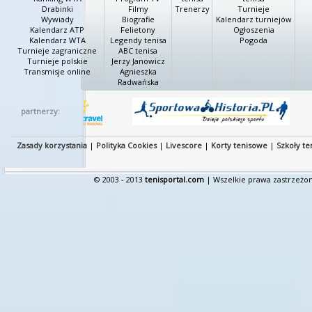
Drabinki
Filmy
Trenerzy
Turnieje
Wywiady
Biografie
Kalendarz turniejów
Kalendarz ATP
Felietony
Ogłoszenia
Kalendarz WTA
Legendy tenisa
Pogoda
Turnieje zagraniczne
ABC tenisa
Turnieje polskie
Jerzy Janowicz
Transmisje online
Agnieszka
Radwańska
partnerzy:
Zasady korzystania
|
Polityka Cookies
|
Livescore
|
Korty tenisowe
|
Szkoły te
© 2003 - 2013
tenisportal.com
| Wszelkie prawa zastrzeżon