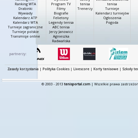
Ranking WTA
Program TV
tenisa
tenisa
Drabinki
Filmy
Trenerzy
Turnieje
Wywiady
Biografie
Kalendarz turniejów
Kalendarz ATP
Felietony
Ogłoszenia
Kalendarz WTA
Legendy tenisa
Pogoda
Turnieje zagraniczne
ABC tenisa
Turnieje polskie
Jerzy Janowicz
Transmisje online
Agnieszka
Radwańska
partnerzy:
Zasady korzystania
|
Polityka Cookies
|
Livescore
|
Korty tenisowe
|
Szkoły te
© 2003 - 2013
tenisportal.com
| Wszelkie prawa zastrzeżon