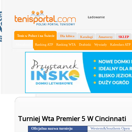
Ładowanie
Tenis w Polsce i na Świecie
Dla kibica
Katalogi
Amatorzy
SKLEP
Aktualności
Ranking ATP
Ranking WTA
Drabinki
Wywiady
Kalendarz ATP
Turniej Wta Premier 5 W Cincinnati
Oficjalna nazwa turnieju
Western&Southern Open