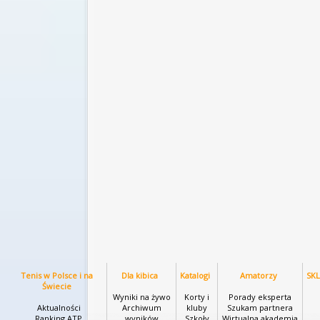
Tenis w Polsce i na
Dla kibica
Katalogi
Amatorzy
SK
Świecie
Wyniki na żywo
Korty i
Porady eksperta
Aktualności
Archiwum
kluby
Szukam partnera
Ranking ATP
wyników
Szkoły
Wirtualna akademia