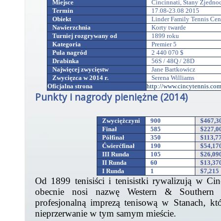
Miejsce
Cincinnati, Stany Zjedno
Termin
17.08-23.08 2015
Obiekt
Linder Family Tennis Cen
Nawierzchnia
Korty twarde
Turniej rozgrywany od
1899 roku
Kategoria
Premier 5
Pula nagród
2 440 070 $
Drabinka
56S / 48Q / 28D
Najwięcej zwycięstw
Jane Bartkowicz
Zwycięzca w 2014 r.
Serena Williams
Oficjalna strona
http://www.cincytennis.com
Punkty i nagrody pieniężne (2014)
Zwyciężczyni
900
$467,3
Finał
585
$227,0
Półfinał
350
$113,7
Ćwierćfinał
190
$54,17
III Runda
105
$26,09
II Runda
60
$13,37
I Runda
1
$7,215
Od 1899 tenisiści i tenisistki rywalizują w Cin
obecnie nosi nazwę Western & Southern O
profesjonalną imprezą tenisową w Stanach, kt
nieprzerwanie w tym samym mieście.