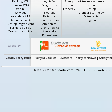
Ranking ATP
wyników
Szkoły
Wirtualna akademia
Ranking WTA
Program TV
tenisa
tenisa
Drabinki
Filmy
Trenerzy
Turnieje
Wywiady
Biografie
Kalendarz turniejów
Kalendarz ATP
Felietony
Ogłoszenia
Kalendarz WTA
Legendy tenisa
Pogoda
Turnieje zagraniczne
ABC tenisa
Turnieje polskie
Jerzy Janowicz
Transmisje online
Agnieszka
Radwańska
partnerzy:
Zasady korzystania
|
Polityka Cookies
|
Livescore
|
Korty tenisowe
|
Szkoły te
© 2003 - 2013
tenisportal.com
| Wszelkie prawa zastrzeżon