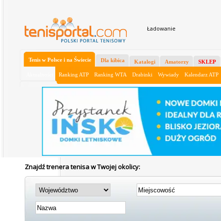
Ładowanie
Tenis w Polsce i na Świecie
Dla kibica
Katalogi
Amatorzy
SKLEP
Aktualności
Ranking ATP
Ranking WTA
Drabinki
Wywiady
Kalendarz ATP
Znajdź trenera tenisa w Twojej okolicy: