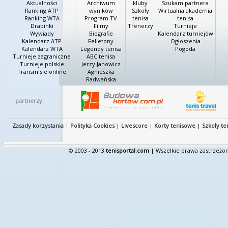
Aktualności
Archiwum
kluby
Szukam partnera
Ranking ATP
wyników
Szkoły
Wirtualna akademia
Ranking WTA
Program TV
tenisa
tenisa
Drabinki
Filmy
Trenerzy
Turnieje
Wywiady
Biografie
Kalendarz turniejów
Kalendarz ATP
Felietony
Ogłoszenia
Kalendarz WTA
Legendy tenisa
Pogoda
Turnieje zagraniczne
ABC tenisa
Turnieje polskie
Jerzy Janowicz
Transmisje online
Agnieszka
Radwańska
partnerzy:
Zasady korzystania
|
Polityka Cookies
|
Livescore
|
Korty tenisowe
|
Szkoły te
© 2003 - 2013
tenisportal.com
| Wszelkie prawa zastrzeżon