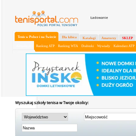
Ładowanie
Tenis w Polsce i na Świecie
Dla kibica
Katalogi
Amatorzy
SKLEP
Aktualności
Ranking ATP
Ranking WTA
Drabinki
Wywiady
Kalendarz ATP
Wyszukaj szkoły tenisa w Twoje okolicy: