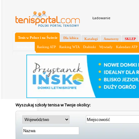
Ładowanie
Tenis w Polsce i na Świecie
Dla kibica
Katalogi
Amatorzy
SKLEP
Aktualności
Ranking ATP
Ranking WTA
Drabinki
Wywiady
Kalendarz ATP
Wyszukaj szkoły tenisa w Twoje okolicy: