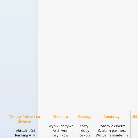
Tenis w Polsce i na
Dla kibica
Katalogi
Amatorzy
SK
Świecie
Wyniki na żywo
Korty i
Porady eksperta
Aktualności
Archiwum
kluby
Szukam partnera
Ranking ATP
wyników
Szkoły
Wirtualna akademia