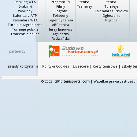
Ranking WTA
Program TV
tenisa
tenisa
Drabinki
Filmy
Trenerzy
Turnieje
Wywiady
Biografie
Kalendarz turniejów
Kalendarz ATP
Felietony
Ogłoszenia
Kalendarz WTA
Legendy tenisa
Pogoda
Turnieje zagraniczne
ABC tenisa
Turnieje polskie
Jerzy Janowicz
Transmisje online
Agnieszka
Radwańska
partnerzy:
Zasady korzystania
|
Polityka Cookies
|
Livescore
|
Korty tenisowe
|
Szkoły te
© 2003 - 2013
tenisportal.com
| Wszelkie prawa zastrzeżon