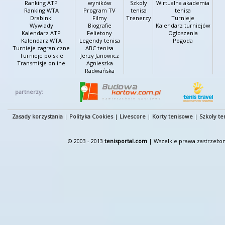
Ranking ATP
wyników
Szkoły
Wirtualna akademia
Ranking WTA
Program TV
tenisa
tenisa
Drabinki
Filmy
Trenerzy
Turnieje
Wywiady
Biografie
Kalendarz turniejów
Kalendarz ATP
Felietony
Ogłoszenia
Kalendarz WTA
Legendy tenisa
Pogoda
Turnieje zagraniczne
ABC tenisa
Turnieje polskie
Jerzy Janowicz
Transmisje online
Agnieszka
Radwańska
partnerzy:
Zasady korzystania
|
Polityka Cookies
|
Livescore
|
Korty tenisowe
|
Szkoły te
© 2003 - 2013
tenisportal.com
| Wszelkie prawa zastrzeżon