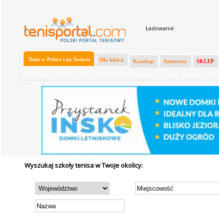
Ładowanie
Tenis w Polsce i na Świecie
Dla kibica
Katalogi
Amatorzy
SKLEP
Aktualności
Ranking ATP
Ranking WTA
Drabinki
Wywiady
Kalendarz ATP
Wyszukaj szkoły tenisa w Twoje okolicy: