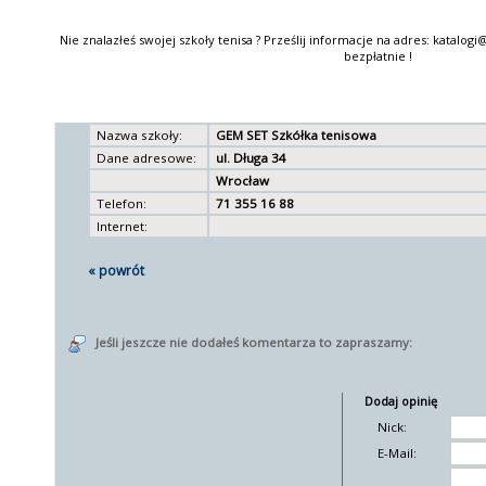
Nie znalazłeś swojej szkoły tenisa ? Prześlij informacje na adres: katalo
bezpłatnie !
Nazwa szkoły:
GEM SET Szkółka tenisowa
Dane adresowe:
ul. Długa 34
Wrocław
Telefon:
71 355 16 88
Internet:
« powrót
Jeśli jeszcze nie dodałeś komentarza to zapraszamy:
Dodaj opinię
Nick:
E-Mail: