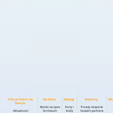
Tenis w Polsce i na
Dla kibica
Katalogi
Amatorzy
SK
Świecie
Wyniki na żywo
Korty i
Porady eksperta
Aktualności
Archiwum
kluby
Szukam partnera