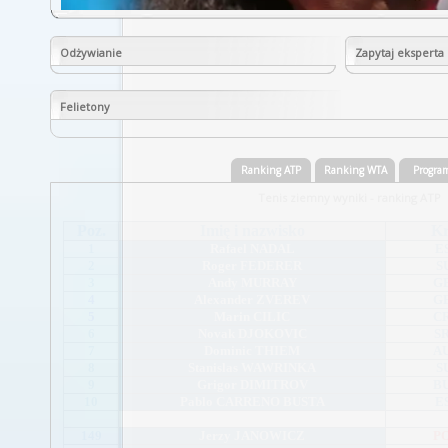
Odżywianie
Zapytaj eksperta
Felietony
Ranking ATP
Ranking WTA
Progra
Tenis ziemny wyniki - ranking ATP
Poz.
Imię i nazwisko
Kr
1
Rafael NADAL
E
2
Roger FEDERER
S
3
Andy MURRAY
G
4
Alexander ZVEREV
G
5
Marin CILIC
C
6
Novak DJOKOVIC
S
7
Dominic THIEM
A
8
Stanislas WAWRINKA
S
9
Grigor DIMITROV
B
10
Pablo CARRENO BUSTA
E
...
149
Jerzy JANOWICZ
P