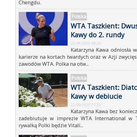
Chengdu.
Polska
WTA Taszkient: Dwu
Kawy do 2. rundy
23-09-2025 09:20
Katarzyna Kawa odniosła w
karierze na kortach twardych oraz w Azji zwyci
zawodów WTA. Polka na otw...
Polska
WTA Taszkient: Diat
Kawy w debiucie
22-09-2025 17:29
Katarzyna Kawa bez koniecz
zadebiutuje w imprezie WTA International w T
rywalką Polki będzie Vitali...