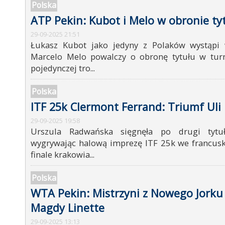
Polska
ATP Pekin: Kubot i Melo w obronie ty
29-09-2025 21:51
Łukasz Kubot jako jedyny z Polaków wystąpi
Marcelo Melo powalczy o obronę tytułu w tur
pojedynczej tro...
Polska
ITF 25k Clermont Ferrand: Triumf Uli
29-09-2025 19:58
Urszula Radwańska sięgnęła po drugi tytu
wygrywając halową imprezę ITF 25k we francus
finale krakowia...
Polska
WTA Pekin: Mistrzyni z Nowego Jorku
Magdy Linette
29-09-2025 13:13