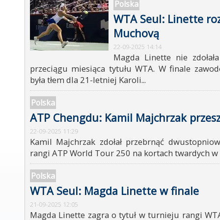
Polska
WTA Seul: Linette roz
Muchovą
22-09-2025 14:14
Magda Linette nie zdołał
przeciągu miesiąca tytułu WTA. W finale zawo
była tłem dla 21-letniej Karoli...
Polska
ATP Chengdu: Kamil Majchrzak przesz
22-09-2025 11:29
Kamil Majchrzak zdołał przebrnąć dwustopniow
rangi ATP World Tour 250 na kortach twardych w
Polska
WTA Seul: Magda Linette w finale
21-09-2025 12:05
Magda Linette zagra o tytuł w turnieju rangi WTA