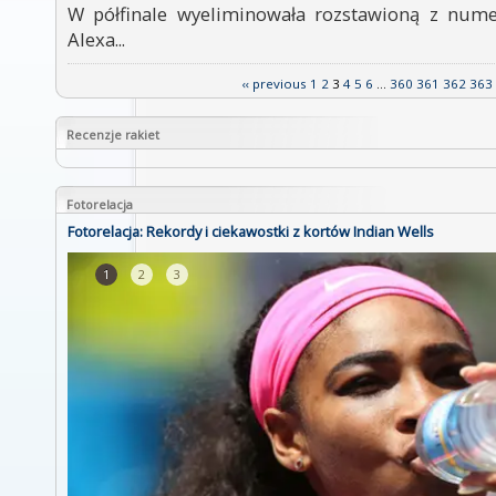
W półfinale wyeliminowała rozstawioną z nume
Alexa...
‹‹ previous
1
2
3
4
5
6
...
360
361
362
363
Recenzje rakiet
Fotorelacja
Fotorelacja: Rekordy i ciekawostki z kortów Indian Wells
1
2
3