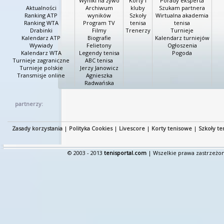
Wyniki na żywo
Korty i
Porady eksperta
Aktualności
Archiwum
kluby
Szukam partnera
Ranking ATP
wyników
Szkoły
Wirtualna akademia
Ranking WTA
Program TV
tenisa
tenisa
Drabinki
Filmy
Trenerzy
Turnieje
Kalendarz ATP
Biografie
Kalendarz turniejów
Wywiady
Felietony
Ogłoszenia
Kalendarz WTA
Legendy tenisa
Pogoda
Turnieje zagraniczne
ABC tenisa
Turnieje polskie
Jerzy Janowicz
Transmisje online
Agnieszka
Radwańska
partnerzy:
Zasady korzystania
|
Polityka Cookies
|
Livescore
|
Korty tenisowe
|
Szkoły te
© 2003 - 2013
tenisportal.com
| Wszelkie prawa zastrzeżon