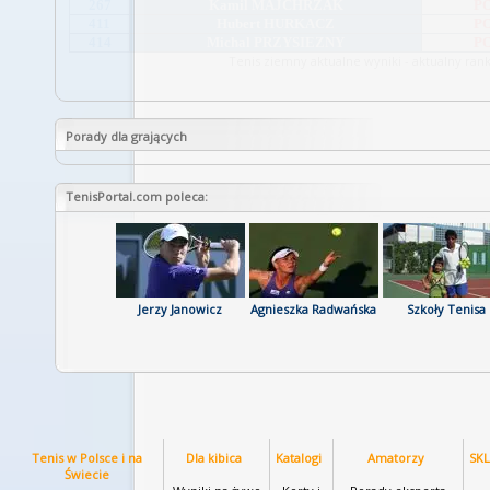
267
Kamil MAJCHRZAK
P
411
Hubert HURKACZ
P
414
Michal PRZYSIEZNY
P
Tenis ziemny aktualne wyniki - aktualny ran
Porady dla grających
TenisPortal.com poleca:
Katalog Kortów
Jerzy Janowicz
Agnieszka Radwańska
Szkoły Tenisa
Tenisowych
Tenis w Polsce i na
Dla kibica
Katalogi
Amatorzy
SK
Świecie