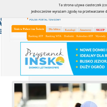
Ta strona używa ciasteczek (coo
Jednocześnie wyrażam zgodę na przetwarzanie
Ładowanie
Tenis w Polsce i na Świecie
Dla kibica
Katalogi
Amatorzy
SKLEP
Aktualności
Ranking ATP
Ranking WTA
Drabinki
Kalendarz ATP
Wywiady