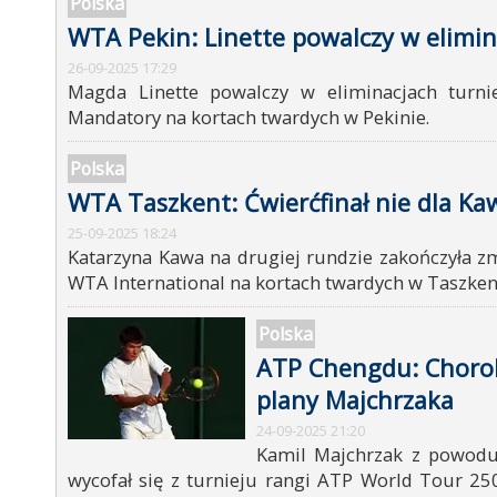
Polska
WTA Pekin: Linette powalczy w elimin
26-09-2025 17:29
Magda Linette powalczy w eliminacjach turn
Mandatory na kortach twardych w Pekinie.
Polska
WTA Taszkent: Ćwierćfinał nie dla Ka
25-09-2025 18:24
Katarzyna Kawa na drugiej rundzie zakończyła z
WTA International na kortach twardych w Taszken
Polska
ATP Chengdu: Choro
plany Majchrzaka
24-09-2025 21:20
Kamil Majchrzak z powod
wycofał się z turnieju rangi ATP World Tour 25