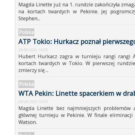
Magda Linette już na 1. rundzie zakończyła zma
na kortach twardych w Pekinie. Jej pogromczy
Stephen...
Polska
ATP Tokio: Hurkacz poznał pierwszeg
28-09-2025 10:55
Hubert Hurkacz zagra w turnieju rangi rangi
kortach twardych w Tokio. W pierwszej rundzi
zmierzy się ...
Polska
WTA Pekin: Linette spacerkiem w dra
28-09-2025 10:07
Magda Linette bez najmniejszych problemów 
głównej turnieju w Pekinie. W finale eliminacj
Watson.