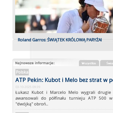
Roland Garros: ŚWIĄTEK KRÓLOWĄ PARYŻA!
Polska
ATP Pekin: Kubot i Melo bez strat w p
03-10-2025 09:39
Łukasz Kubot i Marcelo Melo wygrali drugie
awansowali do półfinału turnieju ATP 500 w 
"dwójką" obroń...