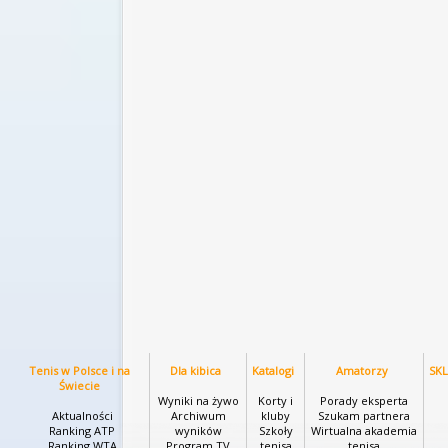
Tenis w Polsce i na
Dla kibica
Katalogi
Amatorzy
SK
Świecie
Wyniki na żywo
Korty i
Porady eksperta
Aktualności
Archiwum
kluby
Szukam partnera
Ranking ATP
wyników
Szkoły
Wirtualna akademia
Ranking WTA
Program TV
tenisa
tenisa