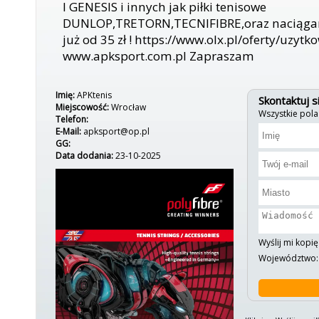
I GENESIS i innych jak piłki tenisowe
DUNLOP,TRETORN,TECNIFIBRE,oraz naciągani
już od 35 zł ! https://www.olx.pl/oferty/uzytk
www.apksport.com.pl Zapraszam
Imię:
APKtenis
Skontaktuj s
Miejscowość:
Wrocław
Wszystkie pol
Telefon:
E-Mail:
apksport@op.pl
GG:
Data dodania:
23-10-2025
Wyślij mi kopię
Województwo: