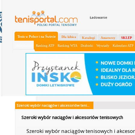
Ładowanie
Tenis w Polsce i na Świecie
Dla kibica
Katalogi
Amatorzy
SKLEP
Aktualności
Ranking ATP
Ranking WTA
Drabinki
Wywiady
Kalendarz ATP
Szeroki wybór naciągów i akcesoriów teni...
Szeroki wybór naciągów i akcesoriów tenisowych
Szeroki wybór naciągów tenisowych i akces