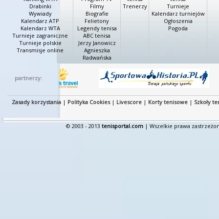
Drabinki
Filmy
Trenerzy
Turnieje
Wywiady
Biografie
Kalendarz turniejów
Kalendarz ATP
Felietony
Ogłoszenia
Kalendarz WTA
Legendy tenisa
Pogoda
Turnieje zagraniczne
ABC tenisa
Turnieje polskie
Jerzy Janowicz
Transmisje online
Agnieszka
Radwańska
partnerzy:
Zasady korzystania
|
Polityka Cookies
|
Livescore
|
Korty tenisowe
|
Szkoły te
© 2003 - 2013
tenisportal.com
| Wszelkie prawa zastrzeżon