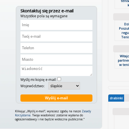
tenis
k
Skontaktuj się przez e-mail
Wszystkie pola są wymagane
Dz
Poszu
regu
Tenis
Witaj
partner
w tenis
Wyślij mi kopię e-mail:
Województwo:
drabinki
Klikając „Wyślij e-mail”, wyrażasz zgodę na nasze
Zasady
Korzystania
. Twoja wiadomość zostanie wysłana do
ogłoszeniodawcy i nie będzie widoczna publicznie.”