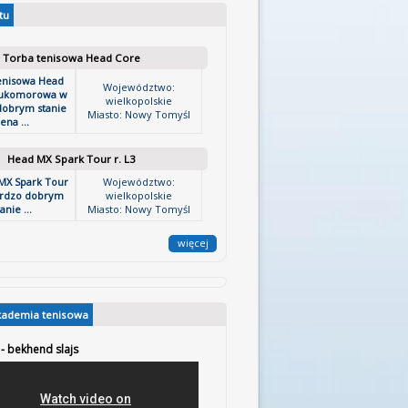
tu
Torba tenisowa Head Core
enisowa Head
Województwo:
ukomorowa w
wielkopolskie
dobrym stanie
Miasto: Nowy Tomyśl
ena ...
Head MX Spark Tour r. L3
MX Spark Tour
Województwo:
ardzo dobrym
wielkopolskie
anie ...
Miasto: Nowy Tomyśl
więcej
kademia tenisowa
 - bekhend slajs