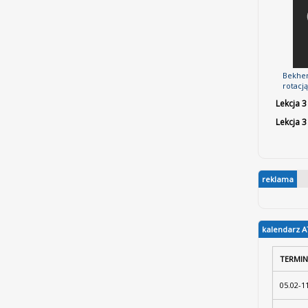
Bekhen
rotacj
Lekcja 3
Lekcja 3
reklama
kalendarz A
TERMIN
05.02-1