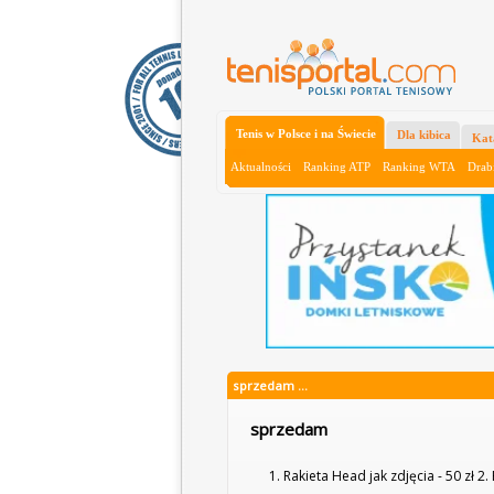
Tenis w Polsce i na Świecie
Dla kibica
Kat
Aktualności
Ranking ATP
Ranking WTA
Drab
sprzedam ...
sprzedam
1. Rakieta Head jak zdjęcia - 50 zł 2.