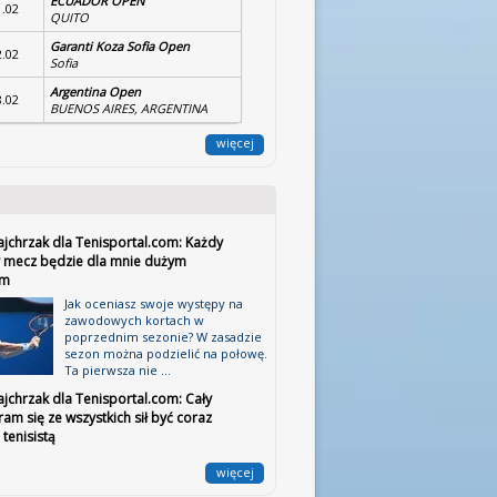
ECUADOR OPEN
1.02
QUITO
Garanti Koza Sofia Open
2.02
Sofia
Argentina Open
8.02
BUENOS AIRES, ARGENTINA
więcej
ajchrzak dla Tenisportal.com: Każdy
 mecz będzie dla mnie dużym
em
Jak oceniasz swoje występy na
zawodowych kortach w
poprzednim sezonie? W zasadzie
sezon można podzielić na połowę.
Ta pierwsza nie ...
jchrzak dla Tenisportal.com: Cały
ram się ze wszystkich sił być coraz
tenisistą
więcej