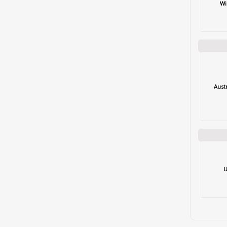
Wi
Aust
U