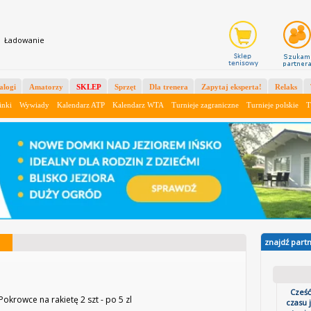
X
Ładowanie
alogi
Amatorzy
SKLEP
Sprzęt
Dla trenera
Zapytaj eksperta!
Relaks
inki
Wywiady
Kalendarz ATP
Kalendarz WTA
Turnieje zagraniczne
Turnieje polskie
T
znajdź part
Cześć
 Pokrowce na rakietę 2 szt - po 5 zl
czasu 