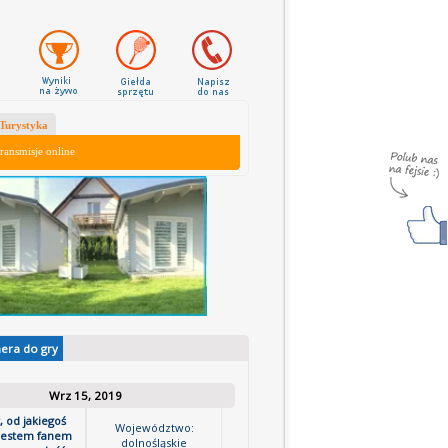
Turystyka
ransmisje online
nera do gry
Wrz 15, 2019
, od jakiegoś
Województwo:
jestem fanem
dolnośląskie