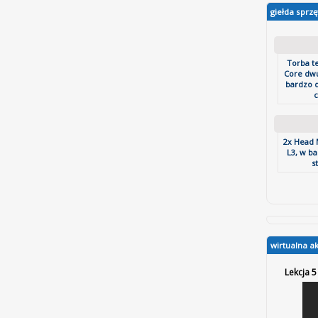
giełda sprzę
Torba t
Core dw
bardzo 
c
2x Head 
L3, w b
st
wirtualna a
Lekcja 5