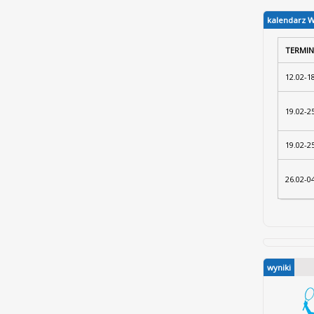
kalendarz 
TERMIN
12.02-1
19.02-2
19.02-2
26.02-0
wyniki