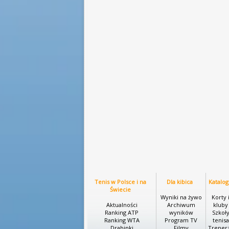
Tenis w Polsce i na
Dla kibica
Katalog
Świecie
Wyniki na żywo
Korty 
Aktualności
Archiwum
kluby
Ranking ATP
wyników
Szkoł
Ranking WTA
Program TV
tenisa
Drabinki
Filmy
Trener