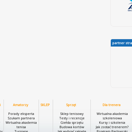
partner str
i
Amatorzy
SKLEP
Sprzęt
Dla trenera
i
Porady eksperta
Sklep tenisowy
Wirtualna akademia
Szukam partnera
Testy i recenzje
szkoleniowa
y
Wirtualna akademia
Giełda sprzętu
Kursy i szkolenia
tenisa
Budowa kortów
Jak zostać trenerem?
zy
Turnieje
Jak wybrać rakietę
Program Partnerski