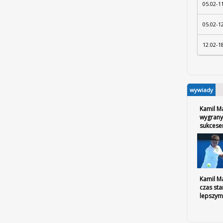
05.02-1
05.02-1
12.02-1
wywiady
Kamil M
wygrany
sukces
Kamil Ma
czas sta
lepszym 