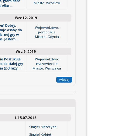
a, gram dość
Miasto: Wrocław
rótka ...
Wrz 12, 2019
ień Dobry,
Województwo:
kuje osoby do
pomorskie
larnej gry w
Miasto: Gdynia
a. Jestem ...
Wrz 9, 2019
cie Poszukuje
Województwo:
a do stałej gry
mazowieckie
a (2-3 razy ...
Miasto: Warszawa
więcej
1-15.07.2018
Singiel Mężczyzn
Singiel Kobiet