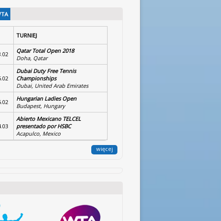
WTA
TURNIEJ
Qatar Total Open 2018
8.02
Doha, Qatar
Dubai Duty Free Tennis
5.02
Championships
Dubai, United Arab Emirates
Hungarian Ladies Open
5.02
Budapest, Hungary
Abierto Mexicano TELCEL
4.03
presentado por HSBC
Acapulco, Mexico
więcej