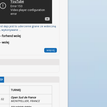
d slajs jest to uderzenie grane ze wsteczną
ą, wykonywane ...
 - forhend wolej
 - wolej
więcej
TP
TURNIEJ
Open Sud de France
1.02
MONTPELLIER, FRANCE