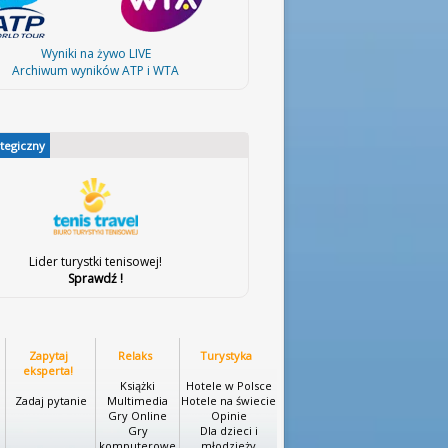
Wyniki na żywo LIVE
Archiwum wyników ATP i WTA
ategiczny
Lider turystki tenisowej!
Sprawdź !
Zapytaj
Relaks
Turystyka
eksperta!
Książki
Hotele w Polsce
Zadaj pytanie
Multimedia
Hotele na świecie
Gry Online
Opinie
Gry
Dla dzieci i
komputerowe
młodzieży