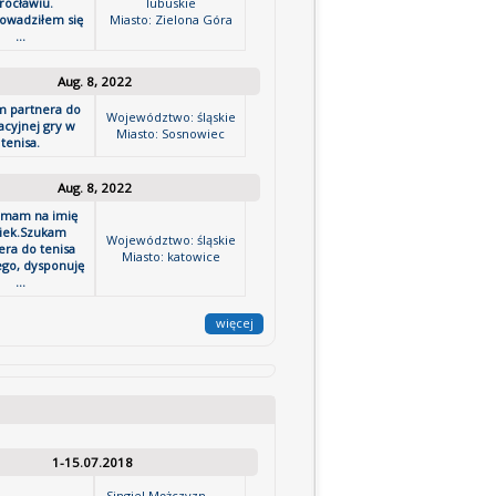
rocławiu.
lubuskie
owadziłem się
Miasto: Zielona Góra
...
Aug. 8, 2022
 partnera do
Województwo: śląskie
acyjnej gry w
Miasto: Sosnowiec
tenisa.
Aug. 8, 2022
 mam na imię
iek.Szukam
Województwo: śląskie
era do tenisa
Miasto: katowice
go, dysponuję
...
więcej
1-15.07.2018
Singiel Mężczyzn