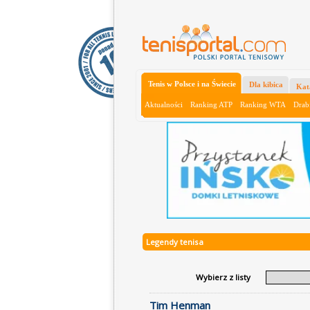
Tenis w Polsce i na Świecie
Dla kibica
Kat
Aktualności
Ranking ATP
Ranking WTA
Drab
Legendy tenisa
Wybierz z listy
Tim Henman