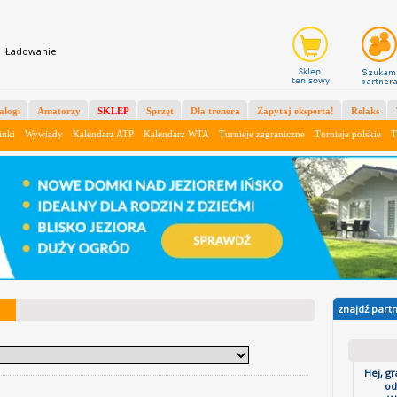
X
Ładowanie
alogi
Amatorzy
SKLEP
Sprzęt
Dla trenera
Zapytaj eksperta!
Relaks
inki
Wywiady
Kalendarz ATP
Kalendarz WTA
Turnieje zagraniczne
Turnieje polskie
T
znajdź part
Hej, g
od