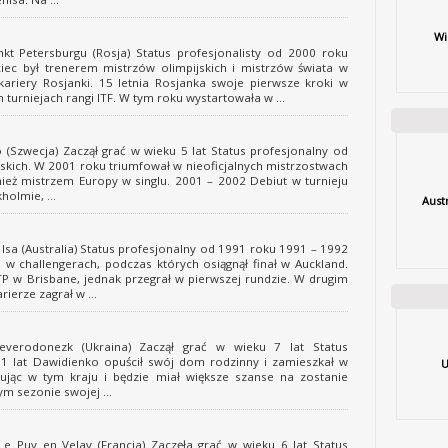
Wi
 Petersburgu (Rosja) Status profesjonalisty od 2000 roku
ciec był trenerem mistrzów olimpijskich i mistrzów świata w
kariery Rosjanki. 15 letnia Rosjanka swoje pierwsze kroki w
turniejach rangi ITF. W tym roku wystartowała w ...
(Szwecja) Zaczął grać w wieku 5 lat Status profesjonalny od
skich. W 2001 roku triumfował w nieoficjalnych mistrzostwach
nież mistrzem Europy w singlu. 2001 – 2002 Debiut w turnieju
olmie, ...
Aust
sa (Australia) Status profesjonalny od 1991 roku 1991 – 1992
 w challengerach, podczas których osiągnął finał w Auckland.
TP w Brisbane, jednak przegrał w pierwszej rundzie. W drugim
ierze zagrał w ...
erodonezk (Ukraina) Zaczął grać w wieku 7 lat Status
1 lat Dawidienko opuścił swój dom rodzinny i zamieszkał w
U
enując w tym kraju i będzie miał większe szanse na zostanie
m sezonie swojej ...
 Puy en Velay (Francja) Zaczęła grać w wieku 6 lat Status