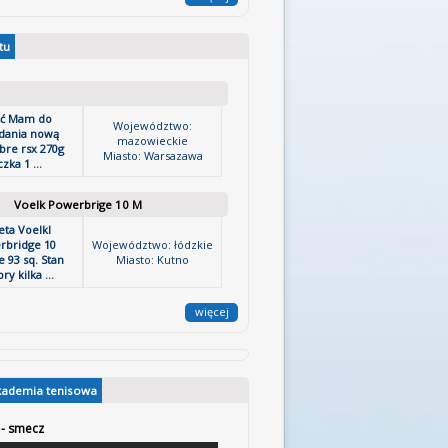
tu
ść Mam do
Województwo:
dania nową
mazowieckie
bre rsx 270g
Miasto: Warsazawa
zka 1 ...
Voelk Powerbrige 10 M
eta Voelkl
rbridge 10
Województwo: łódzkie
 93 sq. Stan
Miasto: Kutno
ry kilka ...
więcej
kademia tenisowa
 - smecz