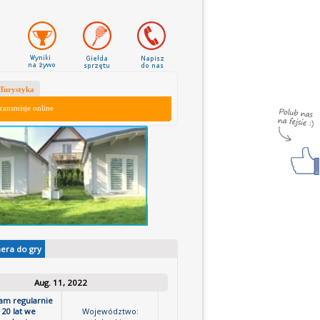
Turystyka
ransmisje online
nera do gry
Aug. 11, 2022
ram regularnie
 20 lat we
Województwo: