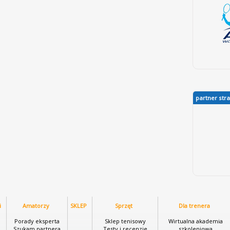
partner str
i
Amatorzy
SKLEP
Sprzęt
Dla trenera
i
Porady eksperta
Sklep tenisowy
Wirtualna akademia
Szukam partnera
Testy i recenzje
szkoleniowa