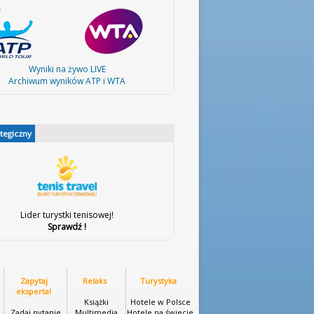
Wyniki na żywo LIVE
Archiwum wyników ATP i WTA
ategiczny
Lider turystki tenisowej!
Sprawdź !
Zapytaj
Relaks
Turystyka
eksperta!
Książki
Hotele w Polsce
Zadaj pytanie
Multimedia
Hotele na świecie