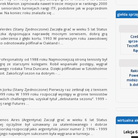
orek Marion zajmowała nawet trzecie miejsce w rankingu 2000
seniorskich turniejach rangi ITF, podobnie jak w poprzednim
 Na koniec roku znalazła się ...
giełda sprzę
erdes (Stany Zjednoczone) Zaczęła grać w wieku 5 lat Status
czka dysponująca naprawdę mocnym serwisem, dobrą grą
Cze
 uderzenia z głębi kortu. 1993 W pierwszym roku zawodowej
sprze
to odnotowała półfinał w Oakland i ...
Tecnifi
Rąc
ofesjonalisty od 1988 roku Najmocniejszą stroną tenisisty był
ę ze starszymi kolegami. Robił wspaniałe postępy, wygrał
e swego rodaka Tima Duncana. Dzięki półfinałowi w Sztokholmie
Raki
it. Zakończył sezon na dobrym - ...
Powe
midsize
b.dob
orku (Stany Zjednoczone) Pierwszy raz zetknął się z tenisem
1999 roku W 1999 roku rozpoczął występy w gronie tenisistów
óch challengerów, uzyskał tytuł „debiutanta sezonu”. 1999 –
 rangi Futures ...
os Aires (Argentyna) Zaczął grać w wieku 6 lat Status
wirtualna a
j ojczyźnie był uznawany za utalentowanego i dobrze
niorską rozpoczął jako argentyński junior numer 2. 1996 – 1999
Lekcja 6
ego największym sukcesem była wygrana w turnieju ...