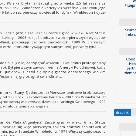
W
d (Wielka Brytania) Zaczął grać w wieku 2,5 lat razem ze
Przepr
od 1993 roku Zakończenie kariery 23 września 2007 roku Jego
ł 6 lat po raz pierwszy odwiedził londyński Wimbledon i ujrzał
Szukam
adzie (dzisiejsza Serbia) Zaczęła grać w wieku 6 lat Status
rekre
 kariery – 2008 rok Już podczas swoich pierwszych występów
ółfinał, pokonując czołowe zawodniczki. 1989 W pierwszym
i w Houston, zdobywając tym samym swój pierwszy tytuł. ...
Cześć
 Chile (Chile) Zaczął grać w wieku 11 lat Status profesjonalny
Hen
 rok Był pierwszym zawodnikiem z Ameryki Południowej, który
partn
i juniorów. Cieszył się opinią gracza obdarzonego wielkim
ziemne
jonalnej gry osiągnął ćwierćfinał ...
orku (Stany Zjednoczone) Pierwsze tenisowe kroki zaczęła
ny od 1990 roku Zakończenie kariery – 2007 rok W wieku 14 lat
ką notowaną w pierwszej dziesiątce rankingu światowego. 1990
, młoda tenisistka wygrała ...
drabinki
 de Plata (Argentyna) Zaczął grać w wieku 6 lat Status
 okazuje się więc pierwszym rokiem startów seniorskich w
 min. już w I rundzie Wimbledonu. 1971 Większą część sezonu
isa. Na ...