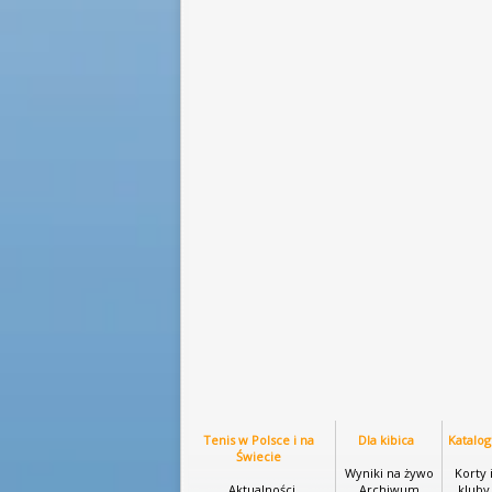
Tenis w Polsce i na
Dla kibica
Katalog
Świecie
Wyniki na żywo
Korty 
Aktualności
Archiwum
kluby