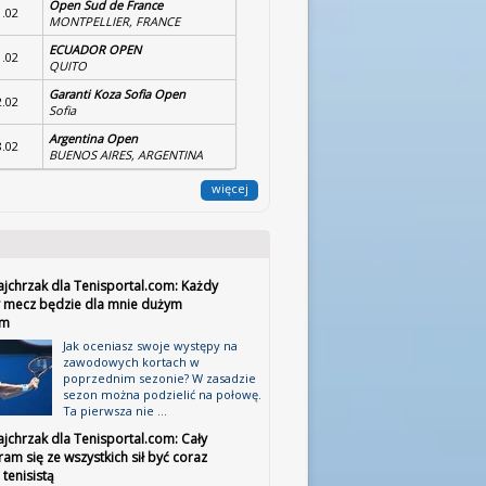
Open Sud de France
1.02
MONTPELLIER, FRANCE
ECUADOR OPEN
1.02
QUITO
Garanti Koza Sofia Open
2.02
Sofia
Argentina Open
8.02
BUENOS AIRES, ARGENTINA
więcej
ajchrzak dla Tenisportal.com: Każdy
 mecz będzie dla mnie dużym
em
Jak oceniasz swoje występy na
zawodowych kortach w
poprzednim sezonie? W zasadzie
sezon można podzielić na połowę.
Ta pierwsza nie ...
jchrzak dla Tenisportal.com: Cały
ram się ze wszystkich sił być coraz
tenisistą