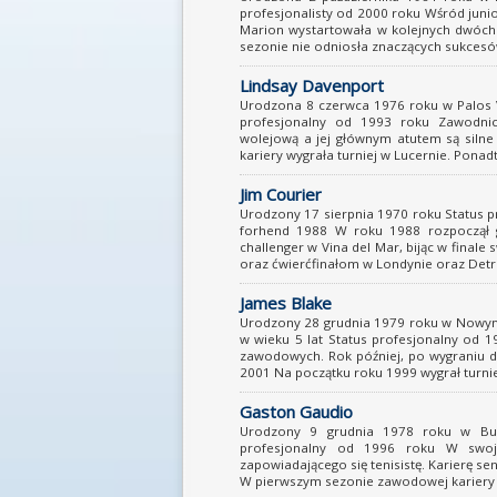
profesjonalisty od 2000 roku Wśród juni
Marion wystartowała w kolejnych dwóch 
sezonie nie odniosła znaczących sukcesów.
Lindsay Davenport
Urodzona 8 czerwca 1976 roku w Palos V
profesjonalny od 1993 roku Zawodni
wolejową a jej głównym atutem są silne
kariery wygrała turniej w Lucernie. Ponad
Jim Courier
Urodzony 17 sierpnia 1970 roku Status pr
forhend 1988 W roku 1988 rozpoczął gr
challenger w Vina del Mar, bijąc w final
oraz ćwierćfinałom w Londynie oraz Detro
James Blake
Urodzony 28 grudnia 1979 roku w Nowym J
w wieku 5 lat Status profesjonalny od 
zawodowych. Rok później, po wygraniu dw
2001 Na początku roku 1999 wygrał turniej
Gaston Gaudio
Urodzony 9 grudnia 1978 roku w Buen
profesjonalny od 1996 roku W swoje
zapowiadającego się tenisistę. Karierę se
W pierwszym sezonie zawodowej kariery j