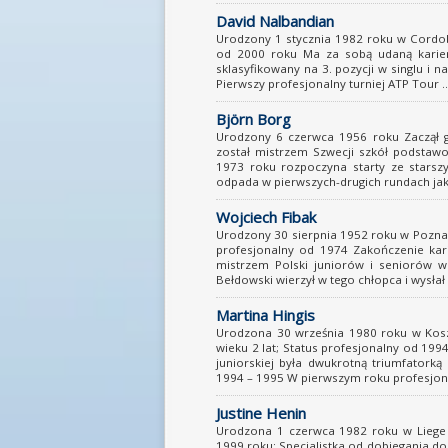
David Nalbandian
Urodzony 1 stycznia 1982 roku w Cordobi
od 2000 roku Ma za sobą udaną karier
sklasyfikowany na 3. pozycji w singlu i 
Pierwszy profesjonalny turniej ATP Tour ..
Björn Borg
Urodzony 6 czerwca 1956 roku Zaczął gr
został mistrzem Szwecji szkół podstawo
1973 roku rozpoczyna starty ze starszy
odpada w pierwszych-drugich rundach jak: 
Wojciech Fibak
Urodzony 30 sierpnia 1952 roku w Pozna
profesjonalny od 1974 Zakończenie kari
mistrzem Polski juniorów i seniorów w
Bełdowski wierzył w tego chłopca i wysłał g
Martina Hingis
Urodzona 30 września 1980 roku w Koszy
wieku 2 lat; Status profesjonalny od 199
juniorskiej była dwukrotną triumfatorką
1994 – 1995 W pierwszym roku profesjonaln
Justine Henin
Urodzona 1 czerwca 1982 roku w Liege (B
1999 roku; Specjalistka od dobiegania do 