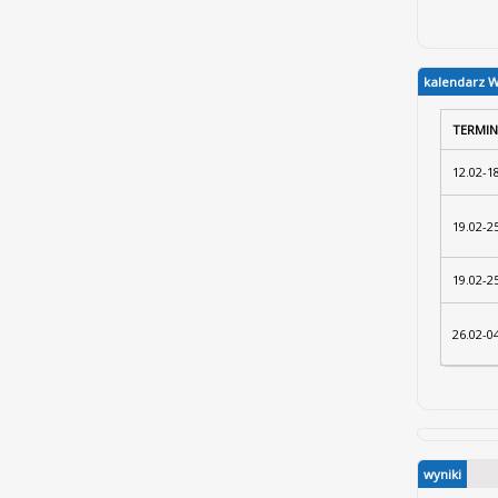
kalendarz 
TERMIN
12.02-1
19.02-2
19.02-2
26.02-0
wyniki