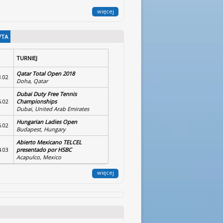
więcej
WTA
TURNIEJ
Qatar Total Open 2018
8.02
Doha, Qatar
Dubai Duty Free Tennis
5.02
Championships
Dubai, United Arab Emirates
Hungarian Ladies Open
5.02
Budapest, Hungary
Abierto Mexicano TELCEL
4.03
presentado por HSBC
Acapulco, Mexico
więcej