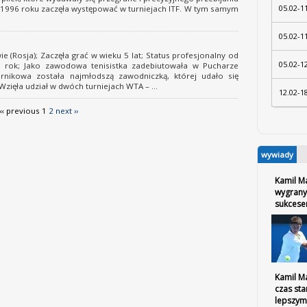
05.02-1
W 1996 roku zaczęła występować w turniejach ITF. W tym samym
05.02-1
(Rosja); Zaczęła grać w wieku 5 lat; Status profesjonalny od
05.02-1
3 rok; Jako zawodowa tenisistka zadebiutowała w Pucharze
urnikowa została najmłodszą zawodniczką, której udało się
zięła udział w dwóch turniejach WTA – ...
12.02-1
‹‹ previous
1
2
next ››
wywiady
Kamil M
wygrany
sukces
Kamil Ma
czas sta
lepszym 