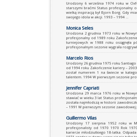
Urodzony 6 września 1974 roku w Oxfor
starszymi braćmi Status profesjonalny 
wielką inspiracją był Bjorn Borg. Gdy mia
swojego idola w akcji. 1993 – 1994 ...
Monica Seles
Urodzona 2 grudnia 1973 roku w Nowym S
profesjonalny od 1989 roku Zakończenie
turniejowych w 1988 roku osiągnęła p
profesjonalnym sezonie wygrała rozgrywk
Marcelo Rios
Urodzony 26 grudnia 1975 roku Santiago de
od 1994 roku Zakończenie kariery – 2003
został numerem 1 na świecie w kategori
talentem. 1994 W pierwszym sezonie profes
Jennifer Capriati
Urodzona 29 marca 1976 roku w Nowym J
stawiać w wieku 3 lat Status profesjonal
została najmłodszą w historii zawodnicz
– 1991 W pierwszym sezonie zawodowej gry
Guillermo Vilas
Urodzony 17 sierpnia 1952 roku w Mar
profesjonalisty od 1970 1970 Rok 1970
karierze młodziutkiego 18-latka. Odpada
1971 spędza w domu ucząc się nie tylko ten