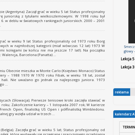
e (Argentyna) Zaczął grać w wieku 5 lat Status profesjonalny
ę juniorską z tytułami wielkoszlemowymi. W 1998 roku był
na 6. w deblu w światowych rankingach juniorskich. 2000 – 2001
.
ać w wieku 9 lat Status profesjonalisty od 1973 roku Borg
wych w najmłodszej kategorii (miał wówczas 12 lat) 1973 W
SmeczS
mi kolegami (w końcu nie ma jeszcze 17 lat!). Na początku
głowy –
Walencja, Barcelona (Panatta) ...
Lekcja 5
Lekcja 3
niu Obecnie mieszka w Monte Carlo (Księstwo Monaco) Status
ery – 1988 1970 W 1970 roku Fibak, w wieku 18 lat, został
 hali. Nie uważano go jednak za najlepszego juniora. 1973
o ...
reklama
cach (Słowacja); Pierwsze tenisowe kroki zaczęła stawiać w
4 roku; Zakończenie kariery – 1 listopada 2007 rok; W karierze
 French Open, finalistką US Open i półfinalistką Wimbledonu.
ej gry wzięła udział w trzech ...
kalendarz A
TERMIN
elgia); Zaczęła grać w wieku 5 lat; Status profesjonalny od
piłek, które wydawały się przegrane i precyzyjnego przebijania