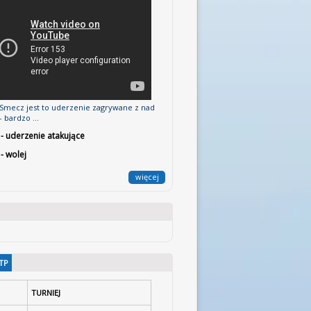
mecz jest to uderzenie zagrywane z nad
 bardzo ...
 - uderzenie atakujące
 - wolej
więcej
TP
TURNIEJ