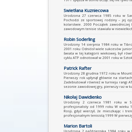
Swietłana Kuzniecowa
Urodzona 27 czerwca 1985 roku w Sankt
Pochodzi ze sportowej rodziny – jej oj
kolarstwie. 2000 Początek zawodniczej 
zawodowym tenisie stawiała w niewielkich 
Robin Soderling
Urodzony 14 sierpnia 1984 roku w Tibro 
2001 roku Odniósł wiele sukcesów junior
świata w tej kategorii wiekowej, był rów
cyklu ATP odnotował w 2001 roku w Sztokh
Patrick Rafter
Urodzony 28 grudnia 1972 roku w Mount I
Pierwszy rok upłynął głównie na startach
Zadebiutował również w turnieju rangi A
sezonie zawodowej gry, pierwszy raz w kar
Nikołaj Dawidienko
Urodzony 2 czerwca 1981 roku w Sev
profesjonalisty od 1999 roku W wieku 1
Rosji, gdyż wierzył, że mieszkając i tr
profesjonalnym tenisistą 1999 W pierwszy
Marion Bartoli
Urodzona 2 października 1984 roku w Le