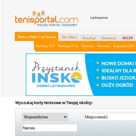
Ładowanie
Tenis w Polsce i na Świecie
Dla kibica
Katalogi
Amatorzy
SKLEP
Aktualności
Ranking ATP
Ranking WTA
Drabinki
Wywiady
Kalendarz ATP
Wyszukaj korty tenisowe w Twojej okolicy: