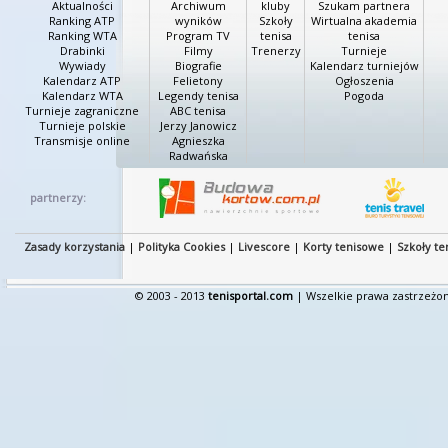
Aktualności
Archiwum
kluby
Szukam partnera
Ranking ATP
wyników
Szkoły
Wirtualna akademia
Ranking WTA
Program TV
tenisa
tenisa
Drabinki
Filmy
Trenerzy
Turnieje
Wywiady
Biografie
Kalendarz turniejów
Kalendarz ATP
Felietony
Ogłoszenia
Kalendarz WTA
Legendy tenisa
Pogoda
Turnieje zagraniczne
ABC tenisa
Turnieje polskie
Jerzy Janowicz
Transmisje online
Agnieszka
Radwańska
partnerzy:
Zasady korzystania
|
Polityka Cookies
|
Livescore
|
Korty tenisowe
|
Szkoły te
© 2003 - 2013
tenisportal.com
| Wszelkie prawa zastrzeżon