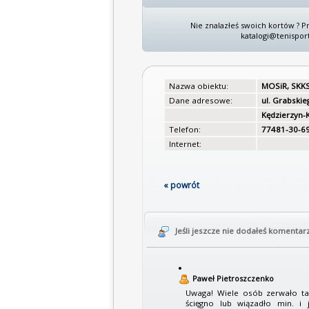
Nie znalazłeś swoich kortów ? P
katalogi@tenisport
Nazwa obiektu:
MOSiR, SKK
Dane adresowe:
ul. Grabskie
Kędzierzyn-
Telefon:
77481-30-6
Internet:
« powrót
Jeśli jeszcze nie dodałeś komentar
Paweł Pietroszczenko
Uwaga! Wiele osób zerwało t
ścięgno lub wiązadło min. i j