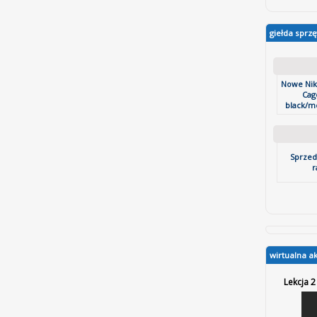
giełda sprzę
Nowe Ni
Cage
black/met
Sprzed
r
wirtualna a
Lekcja 2