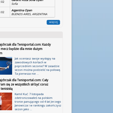
2.02
Sofia
Argentina Open
8.02
BUENOS AIRES, ARGENTINA
więcej
ajchrzak dla Tenisportal.com: Każdy
 mecz będzie dla mnie dużym
em
Jak oceniasz swoje występy na
zawodowych kortach w
poprzednim sezonie? W zasadzie
sezon można podzielić na połowę.
Ta pierwsza nie ...
jchrzak dla Tenisportal.com: Cały
ram się ze wszystkich sił być coraz
tenisistą
Kamil Kuć: 7 listopada
zdetronizowałeś na polskim
tronie panującego od 4 lat Jerzego
Janowicza i w rankingu zakończysz
sezon jako ...