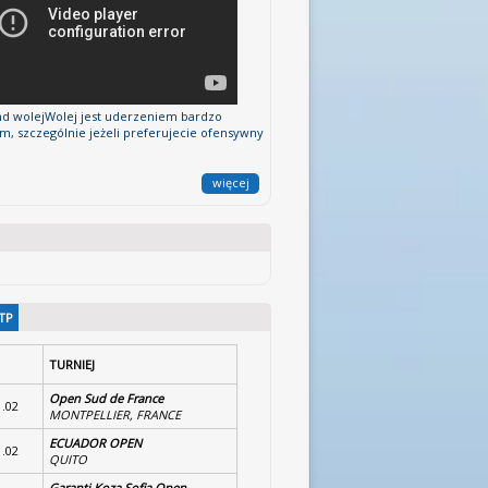
d wolejWolej jest uderzeniem bardzo
ym, szczególnie jeżeli preferujecie ofensywny
więcej
TP
TURNIEJ
Open Sud de France
1.02
MONTPELLIER, FRANCE
ECUADOR OPEN
1.02
QUITO
Garanti Koza Sofia Open