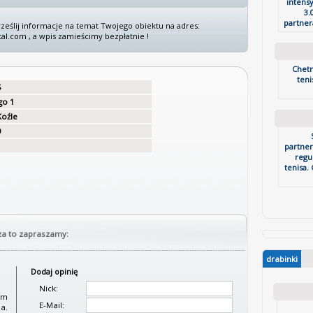
intens
3.
partner
rześlij informacje na temat Twojego obiektu na adres:
al.com , a wpis zamieścimy bezpłatnie !
Chetn
teni
S
go 1
Koźle
9
partner
regu
tenisa.
za to zapraszamy:
drabinki
Dodaj opinię
Nick:
am
E-Mail:
a.