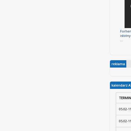
Forhen
istotn
...
reklama
kalendarz A
TERMIN
05.02-1
05.02-1