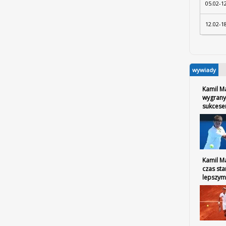
05.02-1
12.02-1
wywiady
Kamil M
wygrany
sukces
Kamil Ma
czas sta
lepszym 