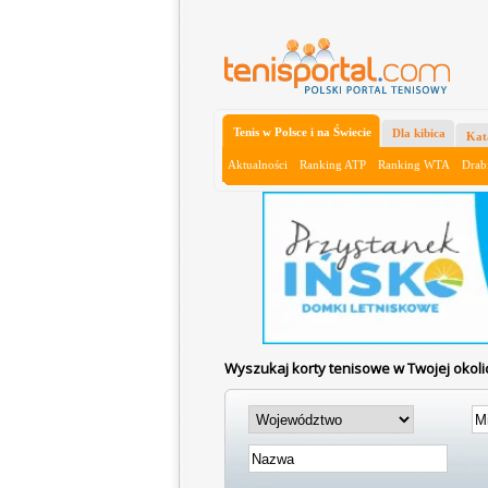
Tenis w Polsce i na Świecie
Dla kibica
Kat
Aktualności
Ranking ATP
Ranking WTA
Drab
Wyszukaj korty tenisowe w Twojej okoli