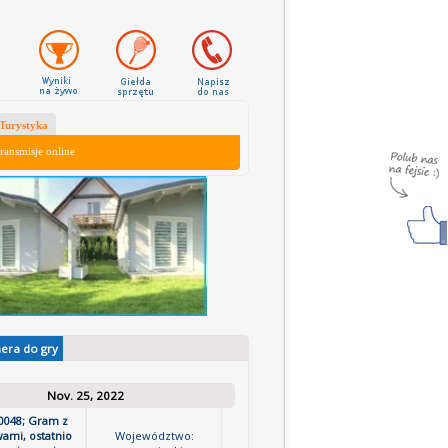
Turystyka
ransmisje online
nera do gry
Nov. 25, 2022
0048; Gram z
ami, ostatnio
Województwo: