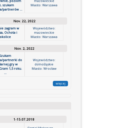
ywnie, poziom
mazowieckie
0, szukam
Miasto: Warszawa
a/partnerów ...
Nov. 22, 2022
ie zagram w
Województwo:
sa, Ochota i
mazowieckie
okolice
Miasto: Warszawa
Nov. 2, 2022
Szukam
a/partnerki do
Województwo:
larnej gry w
dolnośląskie
 Gram 1,5 roku.
Miasto: Wrocław
...
więcej
1-15.07.2018
Singiel Mężczyzn