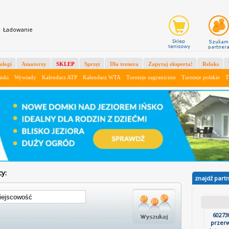
X
Ładowanie
alogi
Amatorzy
SKLEP
Sprzęt
Dla trenera
Zapytaj eksperta!
Relaks
inki
Wywiady
Kalendarz ATP
Kalendarz WTA
Turnieje zagraniczne
Turnieje polskie
T
cy:
znajdź part
60273
przerw