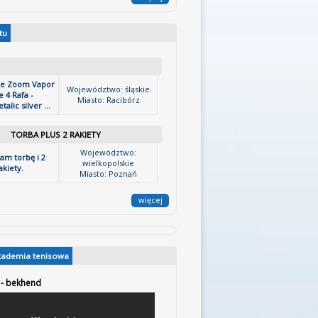
tu
ke Zoom Vapor
Województwo: śląskie
 4 Rafa -
Miasto: Racibórz
alic silver ...
TORBA PLUS 2 RAKIETY
Województwo:
am torbę i 2
wielkopolskie
akiety.
Miasto: Poznań
więcej
kademia tenisowa
 - bekhend