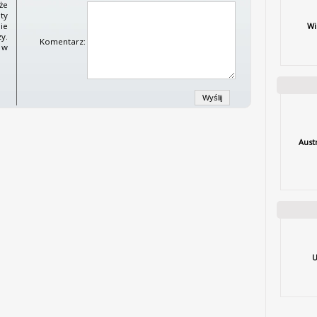
że
ty
Wi
ie
y.
Komentarz:
 w
Aust
U