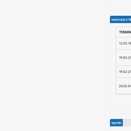
kalendarz 
TERMIN
12.02-1
19.02-2
19.02-2
26.02-0
wyniki