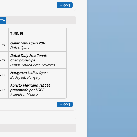
więcej
WTA
TURNIEJ
Qatar Total Open 2018
8.02
Doha, Qatar
Dubai Duty Free Tennis
5.02
Championships
Dubai, United Arab Emirates
Hungarian Ladies Open
5.02
Budapest, Hungary
Abierto Mexicano TELCEL
4.03
presentado por HSBC
Acapulco, Mexico
więcej