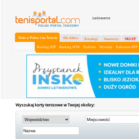
Ładowanie
Tenis w Polsce i na Świecie
Dla kibica
Katalogi
Amatorzy
SKLEP
Aktualności
Ranking ATP
Ranking WTA
Drabinki
Wywiady
Kalendarz ATP
Wyszukaj korty tenisowe w Twojej okolicy: