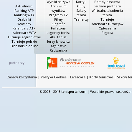
Wyniki na żywo
Korty i
Porady eksperta
Aktualności
Archiwum
kluby
Szukam partnera
Ranking ATP
wyników
Szkoły
Wirtualna akademia
Ranking WTA
Program TV
tenisa
tenisa
Drabinki
Filmy
Trenerzy
Turnieje
Wywiady
Biografie
Kalendarz turniejów
Kalendarz ATP
Felietony
Ogłoszenia
Kalendarz WTA
Legendy tenisa
Pogoda
Turnieje zagraniczne
ABC tenisa
Turnieje polskie
Jerzy Janowicz
Transmisje online
Agnieszka
Radwańska
partnerzy:
Zasady korzystania
|
Polityka Cookies
|
Livescore
|
Korty tenisowe
|
Szkoły te
© 2003 - 2013
tenisportal.com
| Wszelkie prawa zastrzeżon