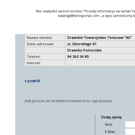
Nie znalazłeś swoich kortów ? Prześlij informacje na temat T
katalogi@tenisportal.com , a wpis zamieścimy b
Nazwa obiektu:
Drawskie Towarzystwo Tenisowe "AS"
Dane adresowe:
ul. Sikorskiego 41
Drawsko Pomorskie
Telefon:
94 363 34 85
Internet:
« powrót
Jeśli jeszcze nie dodałeś komentarza to zapraszamy:
Dodaj opinię
Nick:
E-Mail: