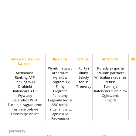
Tenis w Polsce i na
Dla kibica
Katalogi
Amatorzy
SK
Świecie
Wyniki na żywo
Korty i
Porady eksperta
Aktualności
Archiwum
kluby
Szukam partnera
Ranking ATP
wyników
Szkoły
Wirtualna akademia
Ranking WTA
Program TV
tenisa
tenisa
Drabinki
Filmy
Trenerzy
Turnieje
Kalendarz ATP
Biografie
Kalendarz turniejów
Wywiady
Felietony
Ogłoszenia
Kalendarz WTA
Legendy tenisa
Pogoda
Turnieje zagraniczne
ABC tenisa
Turnieje polskie
Jerzy Janowicz
Transmisje online
Agnieszka
Radwańska
partnerzy: