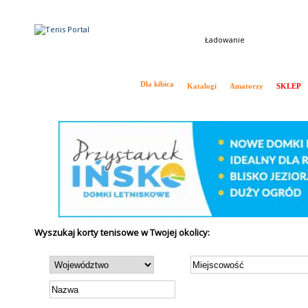
Ładowanie
Tenis w Polsce i na Świecie
Dla kibica
Katalogi
Amatorzy
SKLEP
Aktualności
Ranking ATP
Ranking WTA
Drabinki
Kalendarz ATP
Wywiady
Wyszukaj korty tenisowe w Twojej okolicy: