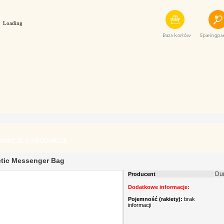
Loading
RMACJE O PRODUKCIE
tic Messenger Bag
Du
Producent
Dodatkowe informacje:
Pojemność (rakiety):
brak
informacji