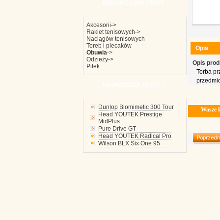
REDAKCYJNE TESTY
Akcesorii->
Rakiet tenisowych->
Naciągów tenisowych
Toreb i plecaków
Opis
Obuwia
->
Odzieży->
Opis prod
Piłek
Torba pr
przedmio
NAJNOWSZE TESTY !
Dunlop Biomimetic 300 Tour
Wasze 
Head YOUTEK Prestige
MidPlus
Pure Drive GT
Head YOUTEK Radical Pro
Wilson BLX Six One 95