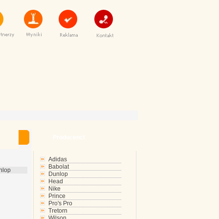
Producenci
Adidas
Babolat
nlop
Dunlop
Head
Nike
Prince
Pro's Pro
Tretorn
Wilson