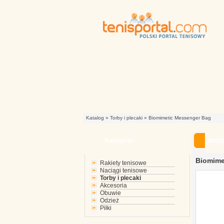
Katalog
»
Torby i plecaki
»
Biomimetic Messenger Bag
Kategorie
INFO
Biomime
Rakiety tenisowe
Naciągi tenisowe
Torby i plecaki
Akcesoria
Obuwie
Odzież
Piłki