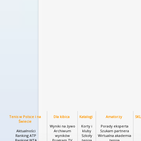
Tenis w Polsce i na
Dla kibica
Katalogi
Amatorzy
SK
Świecie
Wyniki na żywo
Korty i
Porady eksperta
Aktualności
Archiwum
kluby
Szukam partnera
Ranking ATP
wyników
Szkoły
Wirtualna akademia
Ranking WTA
Program TV
tenisa
tenisa