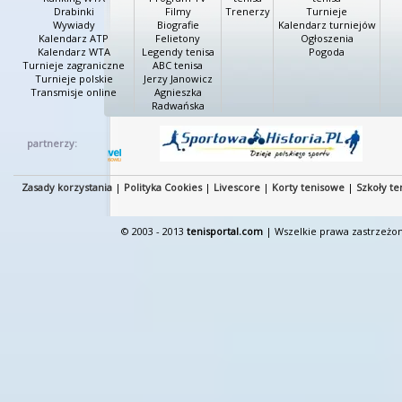
Drabinki
Filmy
Trenerzy
Turnieje
Wywiady
Biografie
Kalendarz turniejów
Kalendarz ATP
Felietony
Ogłoszenia
Kalendarz WTA
Legendy tenisa
Pogoda
Turnieje zagraniczne
ABC tenisa
Turnieje polskie
Jerzy Janowicz
Transmisje online
Agnieszka
Radwańska
partnerzy:
Zasady korzystania
|
Polityka Cookies
|
Livescore
|
Korty tenisowe
|
Szkoły te
© 2003 - 2013
tenisportal.com
| Wszelkie prawa zastrzeżon