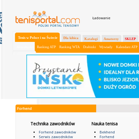
Ładowanie
Tenis w Polsce i na Świecie
Dla kibica
Katalogi
Amatorzy
SKLEP
Aktualności
Ranking ATP
Ranking WTA
Drabinki
Wywiady
Kalendarz ATP
Forhend
Technika zawodników
Nauka tenisa
Forhend zawodników
Bekhend
Serwis zawodników
Forhend