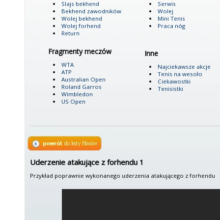
Slajs bekhend
Serwis
Bekhend zawodników
Wolej
Wolej bekhend
Mini Tenis
Wolej forhend
Praca nóg
Return
Fragmenty meczów
Inne
WTA
Najciekawsze akcje
ATP
Tenis na wesoło
Australian Open
Ciekawostki
Roland Garros
Tenisistki
Wimbledon
US Open
Uderzenie atakujące z forhendu 1
Przykład poprawnie wykonanego uderzenia atakującego z forhendu