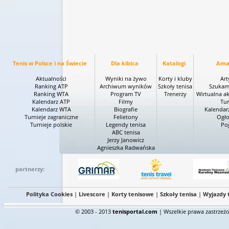
Tenis w Polsce i na Świecie
Dla kibica
Katalogi
Ama
Aktualności
Wyniki na żywo
Korty i kluby
Art
Ranking ATP
Archiwum wyników
Szkoły tenisa
Szukam
Ranking WTA
Program TV
Trenerzy
Wirtualna a
Kalendarz ATP
Filmy
Tur
Kalendarz WTA
Biografie
Kalendar
Turnieje zagraniczne
Felietony
Ogło
Turnieje polskie
Legendy tenisa
Po
ABC tenisa
Jerzy Janowicz
Agnieszka Radwańska
partnerzy:
Polityka Cookies
|
Livescore
|
Korty tenisowe
|
Szkoły tenisa
|
Wyjazdy 
© 2003 - 2013
tenisportal.com
| Wszelkie prawa zastrzeżo