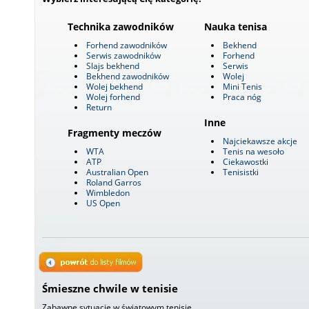
Technika zawodników
Nauka tenisa
Forhend zawodników
Bekhend
Serwis zawodników
Forhend
Slajs bekhend
Serwis
Bekhend zawodników
Wolej
Wolej bekhend
Mini Tenis
Wolej forhend
Praca nóg
Return
Inne
Fragmenty meczów
Najciekawsze akcje
WTA
Tenis na wesoło
ATP
Ciekawostki
Australian Open
Tenisistki
Roland Garros
Wimbledon
US Open
Śmieszne chwile w tenisie
Zabawne sytuacje w światowym tenisie