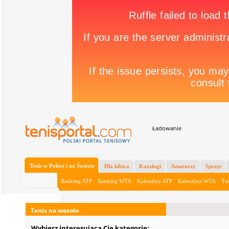
Ładowanie
Tenis w Polsce i na Świecie
Dla kibica
Katalogi
Amatorzy
Sprzęt
Aktualności
Ranking ATP
Ranking WTA
Kalendarz ATP
Kalendarz WTA
Tur
Tenis na wesoło
Wybierz interesującą Cię kategorię: