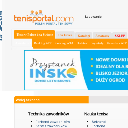
Ładowanie
Tenis w Polsce i na Świecie
Dla kibica
Katalogi
Amatorzy
SKLEP
Aktualności
Ranking ATP
Ranking WTA
Drabinki
Wywiady
Kalendarz ATP
Wolej bekhend
Technika zawodników
Nauka tenisa
Forhend zawodników
Bekhend
Serwis zawodników
Forhend