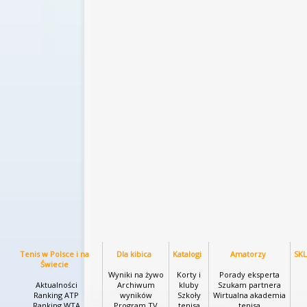
Tenis w Polsce i na
Dla kibica
Katalogi
Amatorzy
SK
Świecie
Wyniki na żywo
Korty i
Porady eksperta
Aktualności
Archiwum
kluby
Szukam partnera
Ranking ATP
wyników
Szkoły
Wirtualna akademia
Ranking WTA
Program TV
tenisa
tenisa