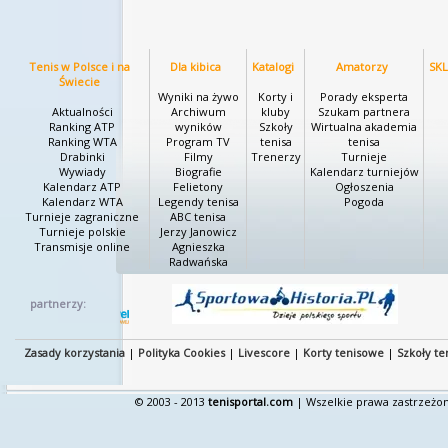
Tenis w Polsce i na
Dla kibica
Katalogi
Amatorzy
SK
Świecie
Wyniki na żywo
Korty i
Porady eksperta
Aktualności
Archiwum
kluby
Szukam partnera
Ranking ATP
wyników
Szkoły
Wirtualna akademia
Ranking WTA
Program TV
tenisa
tenisa
Drabinki
Filmy
Trenerzy
Turnieje
Wywiady
Biografie
Kalendarz turniejów
Kalendarz ATP
Felietony
Ogłoszenia
Kalendarz WTA
Legendy tenisa
Pogoda
Turnieje zagraniczne
ABC tenisa
Turnieje polskie
Jerzy Janowicz
Transmisje online
Agnieszka
Radwańska
partnerzy:
Zasady korzystania
|
Polityka Cookies
|
Livescore
|
Korty tenisowe
|
Szkoły te
© 2003 - 2013
tenisportal.com
| Wszelkie prawa zastrzeżon