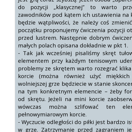
do pozycji „klasycznej” to warto pr
zawodników pod kątem ich ustawienia na k
będzie wątpliwości, że należy coś zmieni
początku proponujemy ćwiczenia pozycji otw
przed lustrem. Następnie dobrym ćwicze
małych polach opisana dokładnie w pkt 1.
- Tak jak wcześniej pisaliśmy skręt tuło
elementem przy każdym tenisowym uderz
problemy ze skrętem warto rozegrać klika
korcie (można również użyć miękkich
wolniejszej grze będziecie w stanie skonce
na tym konkretnym elemencie – żeby for
od skrętu. Jeżeli na mini korcie zaobser
wówczas można szlifować ten ele
pełnowymiarowym korcie.
- Wyczucie odległości do piłki jest bardzo
w grze. Zatrzymanie przed zagraniem je