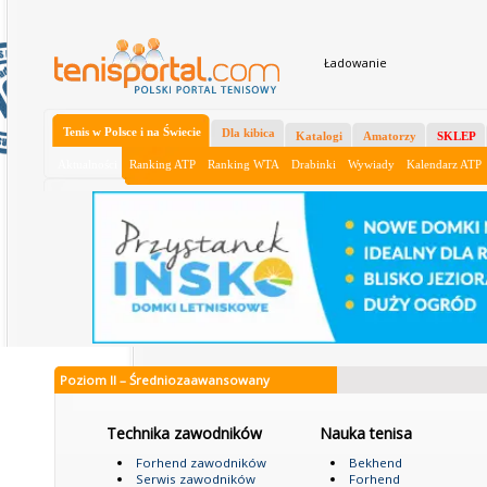
Ładowanie
Tenis w Polsce i na Świecie
Dla kibica
Katalogi
Amatorzy
SKLEP
Aktualności
Ranking ATP
Ranking WTA
Drabinki
Wywiady
Kalendarz ATP
Poziom II – Średniozaawansowany
Technika zawodników
Nauka tenisa
Forhend zawodników
Bekhend
Serwis zawodników
Forhend