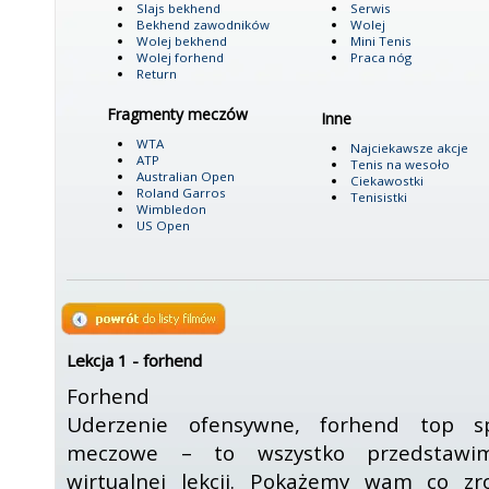
Slajs bekhend
Serwis
Bekhend zawodników
Wolej
Wolej bekhend
Mini Tenis
Wolej forhend
Praca nóg
Return
Fragmenty meczów
Inne
WTA
Najciekawsze akcje
ATP
Tenis na wesoło
Australian Open
Ciekawostki
Roland Garros
Tenisistki
Wimbledon
US Open
Lekcja 1 - forhend
Forhend
Uderzenie ofensywne, forhend top sp
meczowe – to wszystko przedstaw
wirtualnej lekcji. Pokażemy wam co zro