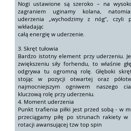
Nogi ustawione są szeroko – na wysoko
zagraniem uginamy kolana, natom
uderzenia „wychodzimy z nóg”, czyli 
wkładając
całą energię w uderzenie.
3. Skręt tułowia
Bardzo istotny element przy uderzeniu. J
zwiększeniu siły forhendu, to właśnie gł
odgrywa tu ogromną rolę. Głęboki skr
stojąc w pozycji otwartej oraz półotw
najmocniejszym ogniwem naszego ci
kluczową rolę przy uderzeniu.
4. Moment uderzenia
Punkt trafienia piłki jest przed sobą - w
przeciągamy piłę po strunach rakiety w 
rotacji awansującej tzw top spin