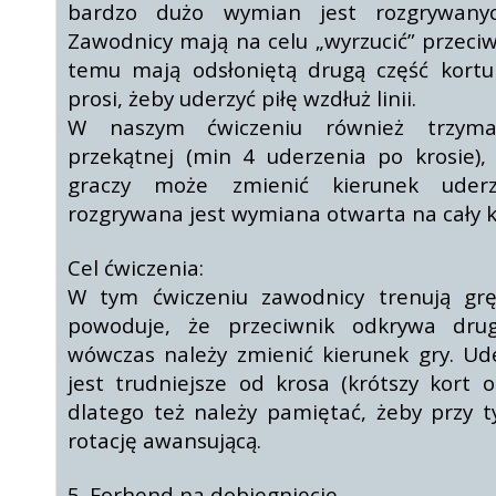
bardzo dużo wymian jest rozgrywanyc
Zawodnicy mają na celu „wyrzucić” przeciwn
temu mają odsłoniętą drugą część kortu
prosi, żeby uderzyć piłę wzdłuż linii.
W naszym ćwiczeniu również trzy
przekątnej (min 4 uderzenia po krosie),
graczy może zmienić kierunek uder
rozgrywana jest wymiana otwarta na cały k
Cel ćwiczenia:
W tym ćwiczeniu zawodnicy trenują gr
powoduje, że przeciwnik odkrywa dru
wówczas należy zmienić kierunek gry. Ude
jest trudniejsze od krosa (krótszy kort o
dlatego też należy pamiętać, żeby przy 
rotację awansującą.
5. Forhend na dobiegnięcie