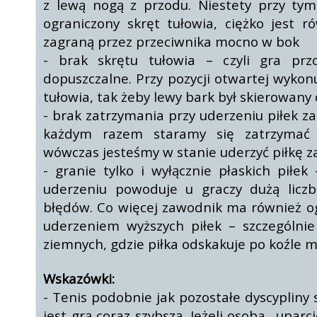
z lewą nogą z przodu. Niestety przy ty
ograniczony skręt tułowia, ciężko jest r
zagraną przez przeciwnika mocno w bok
- brak skrętu tułowia – czyli gra prz
dopuszczalne. Przy pozycji otwartej wykon
tułowia, tak żeby lewy bark był skierowany 
- brak zatrzymania przy uderzeniu piłek z
każdym razem staramy się zatrzymać 
wówczas jesteśmy w stanie uderzyć piłkę z
- granie tylko i wyłącznie płaskich piłek 
uderzeniu powoduje u graczy dużą licz
błędów. Co więcej zawodnik ma również o
uderzeniem wyższych piłek – szczególnie
ziemnych, gdzie piłka odskakuje po koźle 
Wskazówki:
- Tenis podobnie jak pozostałe dyscypliny 
jest grą coraz szybszą. Jeżeli osoba „uparc