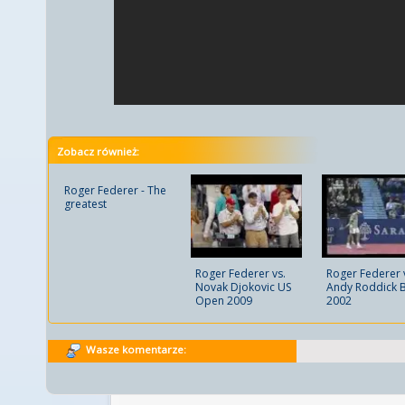
Zobacz również:
Roger Federer - The
greatest
Roger Federer 
Roger Federer vs.
Andy Roddick 
Novak Djokovic US
2002
Open 2009
Wasze komentarze: