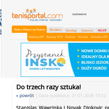
Ładowanie
Tenis w Polsce i na Świecie
Dla kibica
Katalogi
Amatorzy
SKLEP
Aktualności
Ranking ATP
Ranking WTA
Drabinki
Wywiady
Kalendarz ATP
Do trzech razy sztuka!
« powrót
| Data publikacji: 21-01-2026 15:52
Stanislas Wawrinka i Novak Djokovic p