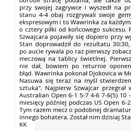
odrobił stratę podania, ale także ob
przy swojej zagrywce i wyszedł na p
stanu 4-4 obaj rozgrywali swoje ge
ekspresowym i to Wawrinka za każdym 
o cztery piłki od końcowego sukcesu. 
Szwajcara pojawiły się dopiero przy 
Stan doprowadził do rezultatu 30:30,
po aucie rywala po raz pierwszy zobac
meczową na tablicy świetlnej. Pierws
nie dał, bowiem po returnie oponen
błąd. Wawrinka pokonał Djokovica w Me
Nasuwa się teraz na myśl stwierdzeni
sztuka". Najpierw Szwajcar przegrał
Australian Open 6-1 5-7 4-6 7-6(5) 10 
miesięcy później podczas US Open 6-2 6
Tym razem mecz o podobnej dramaturgi
innego bohatera. Został nim dzisiaj St
KK