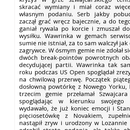
skracać wymiany i miał coraz więc
własnym podaniu. Serb jakby pobu
zaczął grać wręcz bajecznie, a do teg
ganiał rywala po korcie i zmuszał do
wysiłku. Wawrinka w gemach serwis
sumie nie istniał, za to sam walczył jak
zagrywce. W ósmym gemie nie zdołał s
dwóch break-pointów powrotnych oba
decydującej partii. Wawrinka tak s
roku podczas US Open spoglądał zre
na chwilową przerwę. Początek piąte
dosłowną powtórkę z Nowego Yorku, 
trzecim gemie przełamał Szwajcara 
spoglądając w kierunku swojego 
wydawało, że już koniec emocji i Sta
pięciosetówkę z Novakiem, zupełni
nastąpił zryw i urodzony w Lozannie 