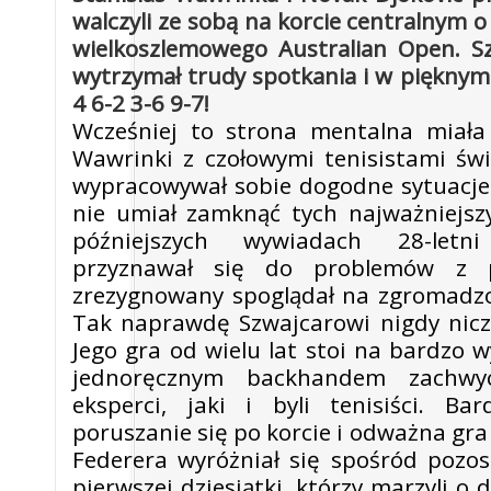
walczyli ze sobą na korcie centralnym o
wielkoszlemowego Australian Open. S
wytrzymał trudy spotkania i w pięknym 
4 6-2 3-6 9-7!
Wcześniej to strona mentalna miała
Wawrinki z czołowymi tenisistami świ
wypracowywał sobie dogodne sytuacje 
nie umiał zamknąć tych najważniejs
późniejszych wywiadach 28-let
przyznawał się do problemów z p
zrezygnowany spoglądał na zgromadzo
Tak naprawdę Szwajcarowi nigdy nicz
Jego gra od wielu lat stoi na bardzo 
jednoręcznym backhandem zachwy
eksperci, jaki i byli tenisiści. Ba
poruszanie się po korcie i odważna gra
Federera wyróżniał się spośród pozo
pierwszej dziesiątki, którzy marzyli o d