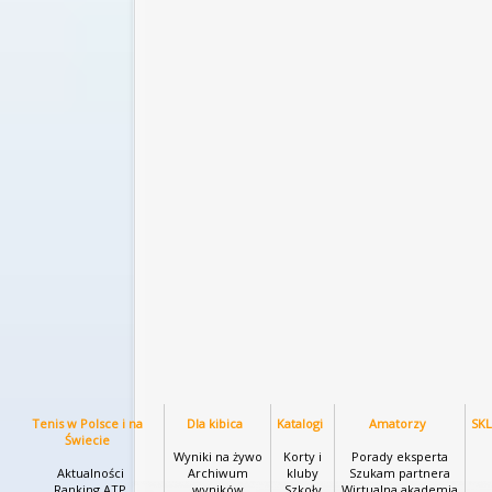
Tenis w Polsce i na
Dla kibica
Katalogi
Amatorzy
SK
Świecie
Wyniki na żywo
Korty i
Porady eksperta
Aktualności
Archiwum
kluby
Szukam partnera
Ranking ATP
wyników
Szkoły
Wirtualna akademia