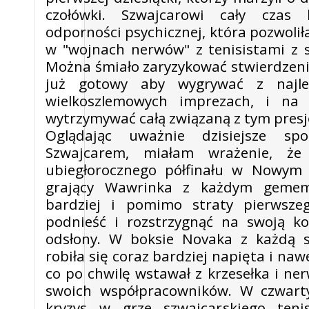
czołówki. Szwajcarowi cały czas 
odporności psychicznej, która pozwolił
w "wojnach nerwów" z tenisistami z 
Można śmiało zaryzykować stwierdzeni
już gotowy aby wygrywać z najl
wielkoszlemowych imprezach, i na t
wytrzymywać całą związaną z tym presję
Oglądając uważnie dzisiejsze sp
Szwajcarem, miałam wrażenie, że
ubiegłorocznego półfinału w Nowym 
grający Wawrinka z każdym gemem
bardziej i pomimo straty pierwszeg
podnieść i rozstrzygnąć na swoją ko
odsłony. W boksie Novaka z każdą 
robiła się coraz bardziej napięta i na
co po chwilę wstawał z krzesełka i n
swoich współpracowników. W czwarty
kryzys w grze szwajcarskiego tenis