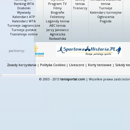
Ranking WTA
Program TV
tenisa
tenisa
Drabinki
Filmy
Trenerzy
Turnieje
Wywiady
Biografie
Kalendarz turniejów
Kalendarz ATP
Felietony
Ogłoszenia
Kalendarz WTA
Legendy tenisa
Pogoda
Turnieje zagraniczne
ABC tenisa
Turnieje polskie
Jerzy Janowicz
Transmisje online
Agnieszka
Radwańska
partnerzy:
Zasady korzystania
|
Polityka Cookies
|
Livescore
|
Korty tenisowe
|
Szkoły te
© 2003 - 2013
tenisportal.com
| Wszelkie prawa zastrzeżon