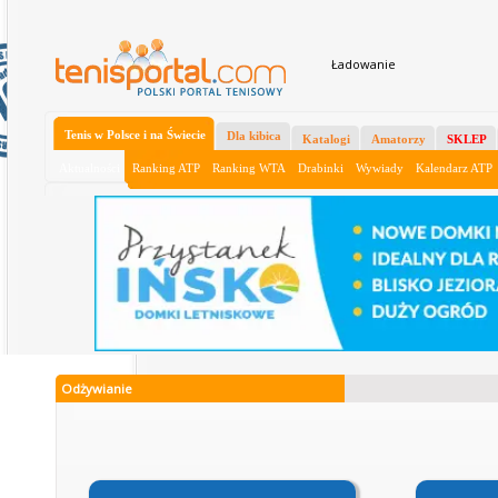
Ładowanie
Tenis w Polsce i na Świecie
Dla kibica
Katalogi
Amatorzy
SKLEP
Aktualności
Ranking ATP
Ranking WTA
Drabinki
Wywiady
Kalendarz ATP
Odżywianie