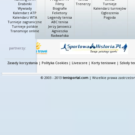
Drabinki
Filmy
Trenerzy
Turnieje
Wywiady
Biografie
Kalendarz turniejów
Kalendarz ATP
Felietony
Ogłoszenia
Kalendarz WTA
Legendy tenisa
Pogoda
Turnieje zagraniczne
ABC tenisa
Turnieje polskie
Jerzy Janowicz
Transmisje online
Agnieszka
Radwańska
partnerzy:
Zasady korzystania
|
Polityka Cookies
|
Livescore
|
Korty tenisowe
|
Szkoły te
© 2003 - 2013
tenisportal.com
| Wszelkie prawa zastrzeżon