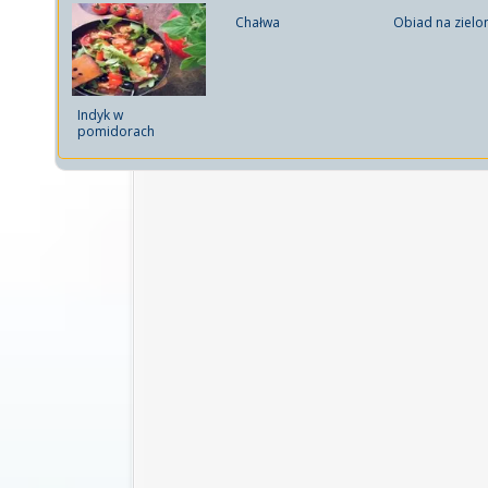
Chałwa
Obiad na zielo
Indyk w
pomidorach