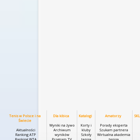
Tenis w Polsce i na
Dla kibica
Katalogi
Amatorzy
SK
Świecie
Wyniki na żywo
Korty i
Porady eksperta
Aktualności
Archiwum
kluby
Szukam partnera
Ranking ATP
wyników
Szkoły
Wirtualna akademia
Ranking WTA
Program TV
tenisa
tenisa