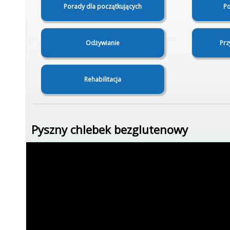
Porady dla początkujących
Po
Odżywianie
Prz
Rehabilitacja
Pyszny chlebek bezglutenowy