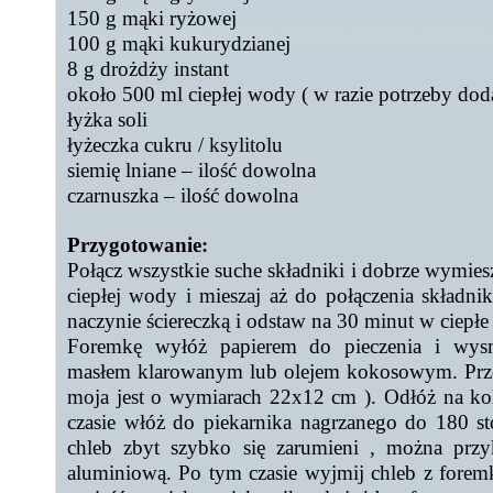
150 g mąki ryżowej
100 g mąki kukurydzianej
8 g drożdży instant
około 500 ml ciepłej wody ( w razie potrzeby doda
łyżka soli
łyżeczka cukru / ksylitolu
siemię lniane – ilość dowolna
czarnuszka – ilość dowolna
Przygotowanie:
Połącz wszystkie suche składniki i dobrze wymie
ciepłej wody i mieszaj aż do połączenia składni
naczynie ściereczką i odstaw na 30 minut w ciepłe
Foremkę wyłóż papierem do pieczenia i wysma
masłem klarowanym lub olejem kokosowym. Przeł
moja jest o wymiarach 22x12 cm ). Odłóż na ko
czasie włóż do piekarnika nagrzanego do 180 st
chleb zbyt szybko się zarumieni , można przy
aluminiową. Po tym czasie wyjmij chleb z foremk