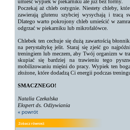
umieść wypiek w piekarniku ale już bez formy.
Poczekaj aż chleb ostygnie. Niestety chleby, któ
zawierają glutenu szybciej wysychają i tracą
Dlatego warto pokrojony chleb umieścić w zamraż
odgrzać w piekarniku lub mikrofalówce.
Chlebek ten cechuje się dużą zawartością błonn
na perystaltykę jelit. Staraj się zjeść go najpó
treningiem lub meczem, aby Twój organizm w tra
skupiać się bardziej na trawieniu tego pysz
mobilizowaniu mięśni do pracy. Wypiek ten bog
złożone, które dodadzą Ci energii podczas trening
SMACZNEGO!
Natalia Czekalska
Ekspert ds. Odżywiania
« powrót
Zobacz również: