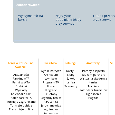
Zobacz również:
Wytrzymałość na
Najczęściej
Trudna przepr
korcie
popełniane błędy
przez serwis
przy serwisie
Tenis w Polsce i na
Dla kibica
Katalogi
Amatorzy
SK
Świecie
Wyniki na żywo
Korty i
Porady eksperta
Aktualności
Archiwum
kluby
Szukam partnera
Ranking ATP
wyników
Szkoły
Wirtualna akademia
Ranking WTA
Program TV
tenisa
tenisa
Drabinki
Filmy
Trenerzy
Turnieje
Wywiady
Biografie
Kalendarz turniejów
Kalendarz ATP
Felietony
Ogłoszenia
Kalendarz WTA
Legendy tenisa
Pogoda
Turnieje zagraniczne
ABC tenisa
Turnieje polskie
Jerzy Janowicz
Transmisje online
Agnieszka
Radwańska