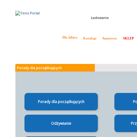
Ładowanie
Tenis w Polsce i na Świecie
Dla kibica
Katalogi
Amatorzy
SKLEP
Aktualności
Ranking ATP
Ranking WTA
Drabinki
Wywiady
Kalendarz ATP
Porady dla początkujących
Porady dla początkujących
Po
Odżywianie
Prz