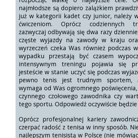
rozpocząć walkę o najwyższe cele. Oc
najmłodsze są dopiero zalążkiem prawdzi
już w kategorii kadet czy junior, należy w
ćwiczeniom. Oprócz codziennych tr
zazwyczaj odbywają się dwa razy dziennie
częste wyjazdy na zawody w kraju ora
wyrzeczeń czeka Was również podczas wa
wypadku przestają być czasem wypocz
intensywnym treningu pojawia się pr
jesteście w stanie uczyć się podczas wyja
pewno tenis jest trudnym sportem,
wymaga od Was ogromnego poświęcenia, j
czynnego czołowego zawodnika czy warto
tego sportu. Odpowiedź oczywiście będzie t
Oprócz profesjonalnej kariery zawodnic
czerpać radość z tenisa w inny sposób. N
najlepszym tenisistą w Polsce (nie mówią